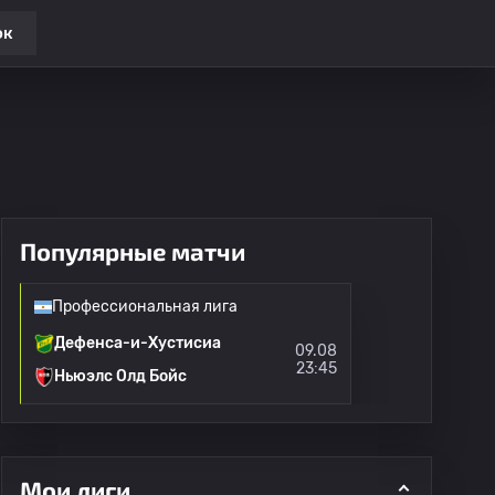
ок
Популярные матчи
Профессиональная лига
Дефенса-и-Хустисиа
09.08
23:45
Ньюэлс Олд Бойс
Мои лиги