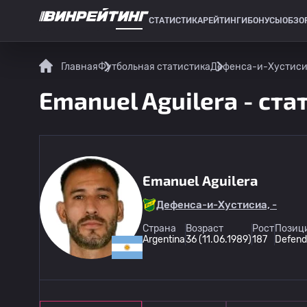
СТАТИСТИКА
РЕЙТИНГИ
БОНУСЫ
ОБЗО
СПОРТИВНАЯ СТАТИСТИКА
Главная
Футбольная статистика
Дефенса-и-Хустис
Emanuel Aguilera - ста
Emanuel Aguilera
Дефенса-и-Хустисиа, -
Страна
Возраст
Рост
Позици
Argentina
36 (11.06.1989)
187
Defend