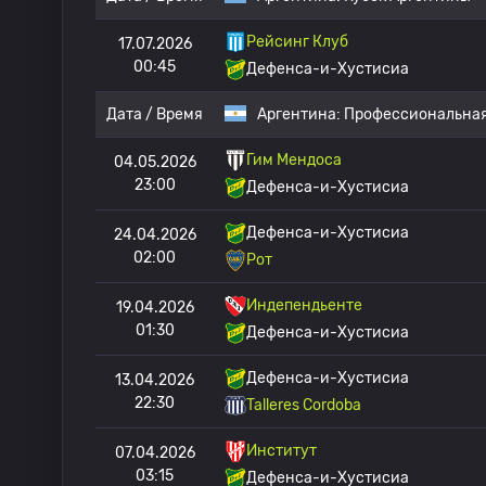
Рейсинг Клуб
17.07.2026
00:45
Дефенса-и-Хустисиа
Дата / Время
Аргентина:
Профессиональная
Гим Мендоса
04.05.2026
23:00
Дефенса-и-Хустисиа
Дефенса-и-Хустисиа
24.04.2026
02:00
Рот
Индепендьенте
19.04.2026
01:30
Дефенса-и-Хустисиа
Дефенса-и-Хустисиа
13.04.2026
22:30
Talleres Cordoba
Институт
07.04.2026
03:15
Дефенса-и-Хустисиа