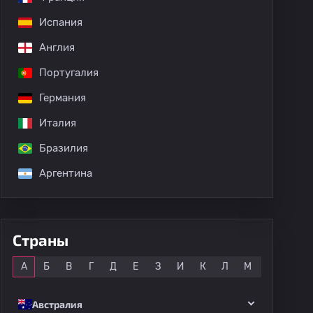
Испания
Англия
Португалия
Германия
Италия
Бразилия
Аргентина
Страны
Все
А
Б
В
Г
Д
Е
З
И
К
Л
М
Н
О
Австралия