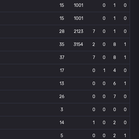
15
1001
0
1
0
15
1001
0
1
0
28
2123
7
0
1
0
35
3154
2
0
8
1
37
7
0
8
1
17
0
1
4
0
13
0
0
6
1
26
0
0
7
0
3
0
0
0
0
14
1
0
2
0
5
0
0
2
1