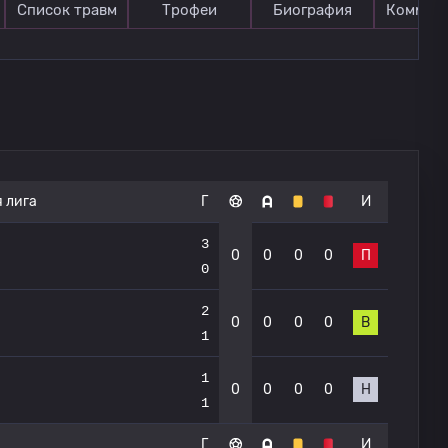
Список травм
Трофеи
Биография
Коммен
 лига
Г
И
3
0
0
0
0
П
0
2
0
0
0
0
В
1
1
0
0
0
0
Н
1
Г
И