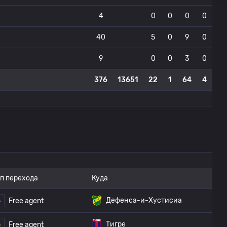
4
0
0
0
0
40
5
0
9
0
9
0
0
3
0
376
13651
22
1
64
4
п перехода
Куда
Дефенса-и-Хустисиа
Free agent
Тигре
Free agent