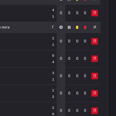
4
0
0
0
0
П
1
 лига
Г
И
2
0
0
0
0
П
1
0
0
0
0
0
П
4
3
0
0
0
0
П
1
1
0
0
0
0
П
2
2
0
0
0
0
П
0