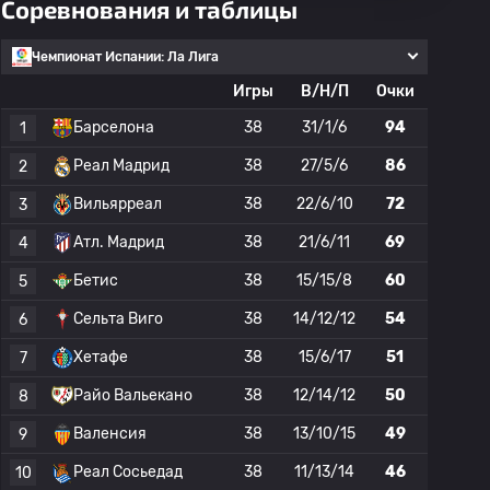
Соревнования и таблицы
Чемпионат Испании: Ла Лига
Игры
В/Н/П
Очки
Барселона
38
31/1/6
94
1
Реал Мадрид
38
27/5/6
86
2
Вильярреал
38
22/6/10
72
3
Атл. Мадрид
38
21/6/11
69
4
Бетис
38
15/15/8
60
5
Сельта Виго
38
14/12/12
54
6
Хетафе
38
15/6/17
51
7
Райо Вальекано
38
12/14/12
50
8
Валенсия
38
13/10/15
49
9
Реал Сосьедад
38
11/13/14
46
10