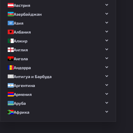
Австрия
Азербайджан
Азия
Албания
Алжир
Англия
Ангола
Андорра
Антигуа и Барбуда
Аргентина
Армения
Аруба
Африка