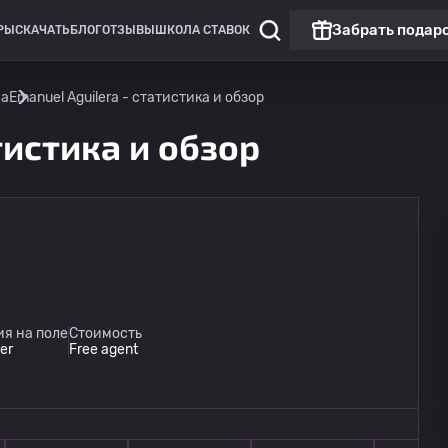
Забрать подар
РЫ
СКАЧАТЬ
БЛОГ
ОТЗЫВЫ
ШКОЛА СТАВОК
иа
Emanuel Aguilera - статистика и обзор
тистика и обзор
я на поле
Стоимость
er
Free agent