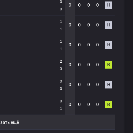
0
0
0
0
0
Н
0
1
0
0
0
0
Н
1
1
0
0
0
0
Н
1
2
0
0
0
0
В
3
0
0
0
0
0
Н
0
0
0
0
0
0
В
1
зать ещё