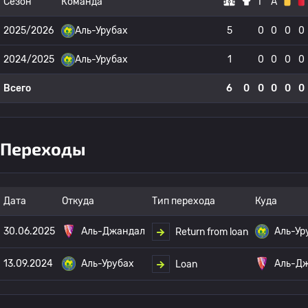
Сезон
Команда
Г
А
2025/2026
Аль-Урубах
5
0
0
0
0
2024/2025
Аль-Урубах
1
0
0
0
0
Всего
6
0
0
0
0
0
Переходы
Дата
Откуда
Тип перехода
Куда
30.06.2025
Аль-Джандал
Аль-Ур
Return from loan
13.09.2024
Аль-Урубах
Аль-Д
Loan