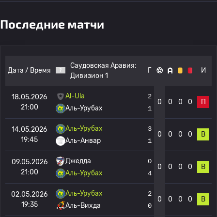
Последние матчи
Саудовская Аравия:
Дата / Время
Г
И
Дивизион 1
Al-Ula
2
18.05.2026
0
0
0
0
П
21:00
Аль-Урубах
1
Аль-Урубах
3
14.05.2026
0
0
0
0
В
19:45
Аль-Анвар
1
Джедда
0
09.05.2026
0
0
0
0
В
21:00
Аль-Урубах
4
Аль-Урубах
2
02.05.2026
0
0
0
0
В
19:35
Аль-Вихда
0