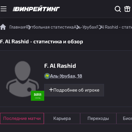
Главная
Футбольная статистика
Аль-Урубах
F. Al Rashid - ста
F. Al Rashid - статистика и обзор
F. Al Rashid
Аль-Урубах, 18
Подробнее об игроке
Последние матчи
Карьера
Переходы
Био