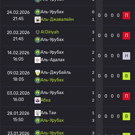
Аль-Урубах
0
24.02.2026
0
0
0
0
П
21:45
Аль-Джавалейн
1
Al Diriyah
3
20.02.2026
0
0
0
0
П
21:45
Аль-Урубах
1
Аль-Урубах
2
14.02.2026
0
0
0
0
Н
16:05
Аль-Адалах
2
Аль-Джубайль
2
09.02.2026
0
0
0
0
В
18:05
Аль-Урубах
3
Аль-Урубах
1
03.02.2026
0
0
0
0
П
16:00
Абха
2
Аль Таи
1
28.01.2026
0
0
0
0
В
15:50
Аль-Урубах
3
Аль-Урубах
3
23.01.2026