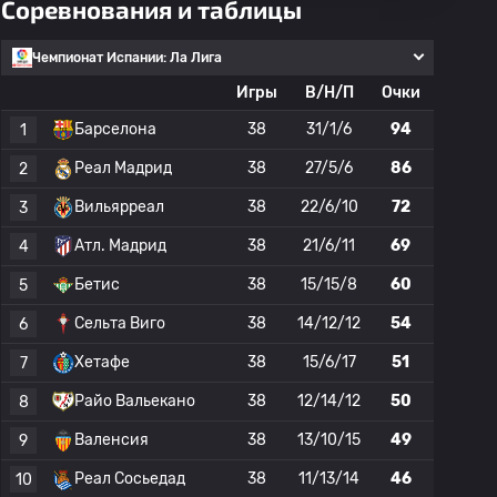
Соревнования и таблицы
Чемпионат Испании: Ла Лига
Игры
В/Н/П
Очки
Барселона
38
31/1/6
94
1
Реал Мадрид
38
27/5/6
86
2
Вильярреал
38
22/6/10
72
3
Атл. Мадрид
38
21/6/11
69
4
Бетис
38
15/15/8
60
5
Сельта Виго
38
14/12/12
54
6
Хетафе
38
15/6/17
51
7
Райо Вальекано
38
12/14/12
50
8
Валенсия
38
13/10/15
49
9
Реал Сосьедад
38
11/13/14
46
10