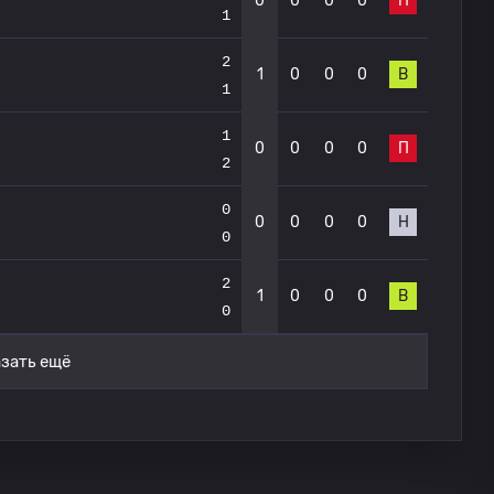
0
0
0
0
П
1
2
1
0
0
0
В
1
1
0
0
0
0
П
2
0
0
0
0
0
Н
0
2
1
0
0
0
В
0
зать ещё