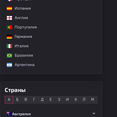
Испания
Англия
Португалия
Германия
Италия
Бразилия
Аргентина
Страны
Все
А
Б
В
Г
Д
Е
З
И
К
Л
М
Н
О
Австралия