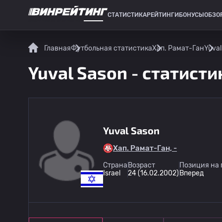
СТАТИСТИКА
РЕЙТИНГИ
БОНУСЫ
ОБЗО
СПОРТИВНАЯ СТАТИСТИКА
Главная
Футбольная статистика
Хап. Рамат-Ган
Yuval
Yuval Sason - статисти
Yuval Sason
Хап. Рамат-Ган, -
Страна
Возраст
Позиция на 
Israel
24 (16.02.2002)
Вперед