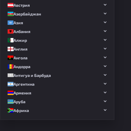
Австрия
Азербайджан
Азия
Албания
Алжир
Англия
Ангола
Андорра
Антигуа и Барбуда
Аргентина
Армения
Аруба
Африка