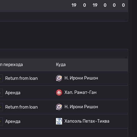
19
0
19
0
0
0
п перехода
Куда
H. Ирони Ришон
Return from loan
Хап. Рамат-Ган
Аренда
H. Ирони Ришон
Return from loan
Хапоэль Петах-Тиква
Аренда