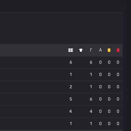
Г
А
6
6
0
0
0
1
1
0
0
0
2
1
0
0
0
5
6
0
0
0
4
4
0
0
0
1
1
0
0
0