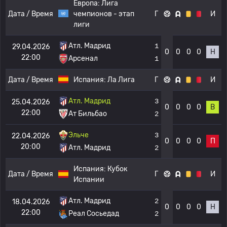
Европа:
Лига
Дата / Время
чемпионов - этап
Г
И
лиги
Атл. Мадрид
1
29.04.2026
0
0
0
0
Н
22:00
Арсенал
1
Дата / Время
Испания:
Ла Лига
Г
И
Атл. Мадрид
3
25.04.2026
0
0
0
0
В
22:00
Ат Бильбао
2
Эльче
3
22.04.2026
0
0
0
0
П
20:00
Атл. Мадрид
2
Испания:
Кубок
Дата / Время
Г
И
Испании
Атл. Мадрид
2
18.04.2026
0
0
0
0
Н
22:00
Реал Сосьедад
2