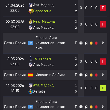
Атл. Мадрид
1
04.04.2026
0
0
0
0
П
22:00
Барселона
2
Реал Мадрид
3
22.03.2026
0
0
0
0
П
23:00
Атл. Мадрид
2
Европа:
Лига
Дата / Время
чемпионов - этап
Г
И
лиги
Тоттенхэм
3
18.03.2026
0
0
0
0
П
23:00
Атл. Мадрид
2
Дата / Время
Испания:
Ла Лига
Г
И
Атл. Мадрид
1
14.03.2026
0
0
0
0
В
18:15
Хетафе
0
Европа:
Лига
Дата / Время
чемпионов - этап
Г
И