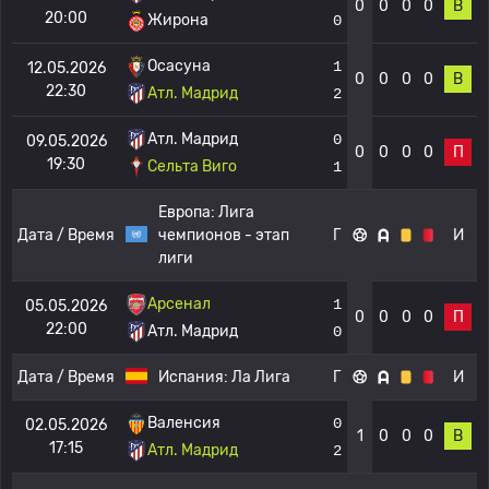
0
0
0
0
В
20:00
Жирона
0
Осасуна
1
12.05.2026
0
0
0
0
В
22:30
Атл. Мадрид
2
Атл. Мадрид
0
09.05.2026
0
0
0
0
П
19:30
Сельта Виго
1
Европа:
Лига
Дата / Время
чемпионов - этап
Г
И
лиги
Арсенал
1
05.05.2026
0
0
0
0
П
22:00
Атл. Мадрид
0
Дата / Время
Испания:
Ла Лига
Г
И
Валенсия
0
02.05.2026
1
0
0
0
В
17:15
Атл. Мадрид
2