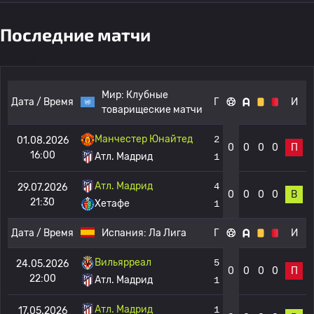
Последние матчи
Мир:
Клубные
Дата / Время
Г
И
товарищеские матчи
Манчестер Юнайтед
2
01.08.2026
0
0
0
0
П
16:00
Атл. Мадрид
1
Атл. Мадрид
4
29.07.2026
0
0
0
0
В
21:30
Хетафе
1
Дата / Время
Испания:
Ла Лига
Г
И
Вильярреал
5
24.05.2026
0
0
0
0
П
22:00
Атл. Мадрид
1
Атл. Мадрид
1
17.05.2026