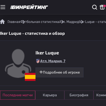
Главная
Футбольная статистика
Атл. Мадрид
Iker Luque - ста
Iker Luque - статистика и обзор
Iker Luque
Атл. Мадрид, 7
Подробнее об игроке
Последние матчи
Карьера
Биография
Комм