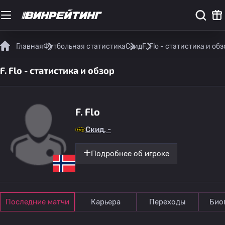
Главная
Футбольная статистика
Скид
F. Flo - статистика и обз
F. Flo - статистика и обзор
F. Flo
Скид, -
Подробнее об игроке
Последние матчи
Карьера
Переходы
Био