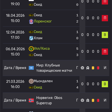
0
0
0
0
П
19:00
Скид
0
Скид
1
18.04.2026
0
0
0
0
П
15:00
Лоренског
2
Скид
1
12.04.2026
0
0
0
0
В
17:00
Хлам
0
Улл/Киса
5
06.04.2026
0
0
0
0
П
15:00
Скид
3
Мир:
Клубные
Дата / Время
Г
И
товарищеские матчи
Мьондален
1
21.03.2026
0
0
0
0
В
16:00
Скид
4
Норвегия:
Obos
Дата / Время
Г
И
Supercup