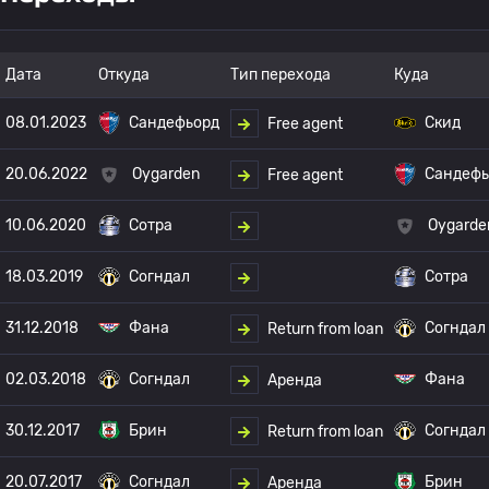
Дата
Откуда
Тип перехода
Куда
08.01.2023
Сандефьорд
Скид
Free agent
20.06.2022
Oygarden
Сандефь
Free agent
10.06.2020
Сотра
Oygarde
18.03.2019
Согндал
Сотра
31.12.2018
Фана
Согндал
Return from loan
02.03.2018
Согндал
Фана
Аренда
30.12.2017
Брин
Согндал
Return from loan
20.07.2017
Согндал
Брин
Аренда