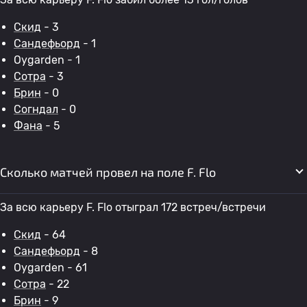
Скид
- 3
Сандефьорд
- 1
Oygarden - 1
Сотра
- 3
Брин
- 0
Согндал
- 0
Фана
- 5
Сколько матчей провел на поле F. Flo
За всю карьеру F. Flo отыграл 172 встреч/встречи
Скид
- 64
Сандефьорд
- 8
Oygarden - 61
Сотра
- 22
Брин
- 9