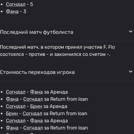
Согндал
- 5
Фана
- 3
Последний матч футболиста
Последний матч, в котором принял участие F. Flo
состоялся - против - и закончился со счетом -.
Стоимость переходов игрока
Согндал
-
Фана
за Аренда
Фана
-
Согндал
за Return from loan
Согндал
-
Брин
за Аренда
Брин
-
Согндал
за Return from loan
Согндал
-
Фана
за Аренда
Фана
-
Согндал
за Return from loan