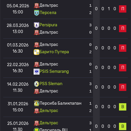
Дельтрас
1
05.04.2026
0
0
1
0
П
15:00
Персела
2
Persipura
3
28.03.2026
0
0
0
0
П
13:00
Дельтрас
0
Дельтрас
0
01.03.2026
0
0
0
0
П
16:30
Барито Путера
2
Дельтрас
0
22.02.2026
0
0
0
0
П
16:30
PSIS Semarang
1
PSS Sleman
3
14.02.2026
0
0
0
0
П
11:30
Дельтрас
1
Персиба Баликпапан
1
31.01.2026
0
0
0
0
В
15:00
Дельтрас
2
Дельтрас
3
25.01.2026
0
0
0
0
В
11:30
Персипаль BU
1