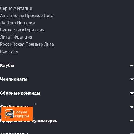
Серия A Италия
Английская Премьер Лига
Ла Лига Испания
Бундеслига Германия
Лига 1 Франция
Российская Премьер Лига
Все лиги
Клубы
Чемпионаты
Сборные команды
Футболисты
Получи
подарок!
Предложения букмекеров