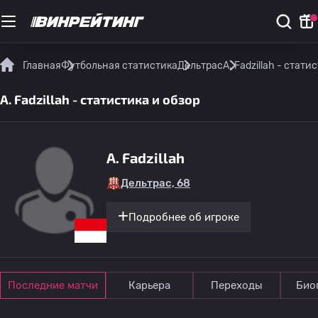
Главная
Футбольная статистика
Дельтрас
A. Fadzillah - стати
A. Fadzillah - статистика и обзор
A. Fadzillah
Дельтрас, 68
Подробнее об игроке
Последние матчи
Карьера
Переходы
Био