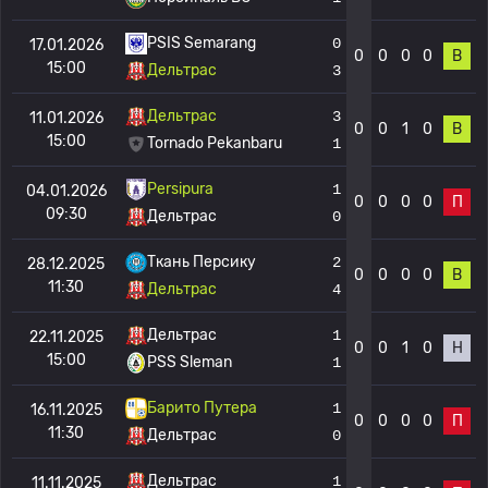
PSIS Semarang
0
17.01.2026
0
0
0
0
В
15:00
Дельтрас
3
Дельтрас
3
11.01.2026
0
0
1
0
В
15:00
Tornado Pekanbaru
1
Persipura
1
04.01.2026
0
0
0
0
П
09:30
Дельтрас
0
Ткань Персику
2
28.12.2025
0
0
0
0
В
11:30
Дельтрас
4
Дельтрас
1
22.11.2025
0
0
1
0
Н
15:00
PSS Sleman
1
Барито Путера
1
16.11.2025
0
0
0
0
П
11:30
Дельтрас
0
Дельтрас
1
11.11.2025