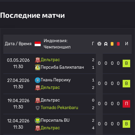
Последние матчи
Индонезия:
Дата / Время
Г
И
Чемпионшип
Дельтрас
2
03.05.2026
0
0
0
0
В
11:30
Персиба Баликпапан
1
Ткань Персику
1
27.04.2026
0
0
0
0
В
11:30
Дельтрас
2
Дельтрас
0
19.04.2026
0
0
0
0
П
11:30
Tornado Pekanbaru
2
Персипаль BU
2
12.04.2026
0
0
0
0
В
11:30
Дельтрас
4