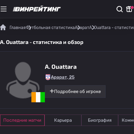
Главная
Футбольная статистика
Арарат
A. Ouattara - статисти
A. Ouattara - статистика и обзор
A. Ouattara
Арарат, 25
Подробнее об игроке
Последние матчи
Карьера
Биография
Комм