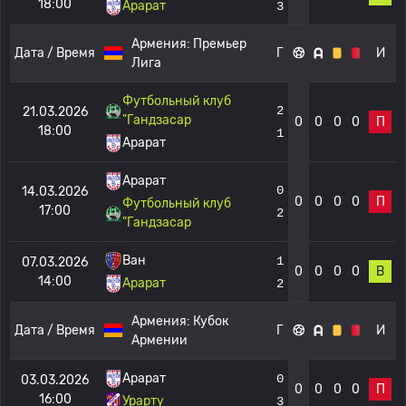
18:00
Арарат
3
Армения:
Премьер
Дата / Время
Г
И
Лига
Футбольный клуб
2
21.03.2026
"Гандзасар
0
0
0
0
П
18:00
1
Арарат
Арарат
0
14.03.2026
0
0
0
0
П
Футбольный клуб
17:00
2
"Гандзасар
Ван
1
07.03.2026
0
0
0
0
В
14:00
Арарат
2
Армения:
Кубок
Дата / Время
Г
И
Армении
Арарат
0
03.03.2026
0
0
0
0
П
16:00
Урарту
3