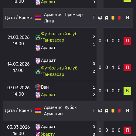
18:00
Арарат
3
Армения:
Премьер
Дата / Время
Г
И
Лига
Футбольный клуб
2
21.03.2026
"Гандзасар
0
0
0
0
П
18:00
1
Арарат
Арарат
0
14.03.2026
0
0
1
0
П
Футбольный клуб
17:00
2
"Гандзасар
Ван
1
07.03.2026
0
0
0
0
В
14:00
Арарат
2
Армения:
Кубок
Дата / Время
Г
И
Армении
Арарат
0
03.03.2026
0
0
0
0
П
16:00
Урарту
3