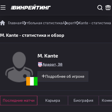
Главная
Футбольная статистика
Арарат
M. Kante - статистика
M. Kante - статистика и обзор
M. Kante
Арарат, 38
Подробнее об игроке
Последние матчи
Карьера
Биография
Комм