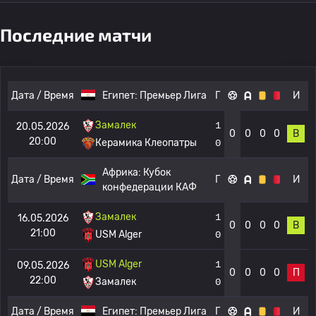
Последние матчи
Дата / Время
Египет:
Премьер Лига
Г
И
Замалек
1
20.05.2026
0
0
0
0
В
20:00
Керамика Клеопатры
0
Африка:
Кубок
Дата / Время
Г
И
конфедерации КАФ
Замалек
1
16.05.2026
0
0
0
0
В
21:00
USM Alger
0
USM Alger
1
09.05.2026
0
0
0
0
П
22:00
Замалек
0
Дата / Время
Египет:
Премьер Лига
Г
И