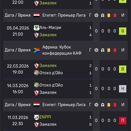
22:00
Замалек
1
Дата / Время
Египет:
Премьер Лига
Г
И
Аль-Масри
1
05.04.2026
0
0
0
0
В
21:00
Замалек
4
Африка:
Кубок
Дата / Время
Г
И
конфедерации КАФ
Замалек
2
22.03.2026
0
0
0
0
В
19:00
Отохо д'Ойо
1
Отохо д'Ойо
1
14.03.2026
0
0
0
0
Н
16:00
Замалек
1
Дата / Время
Египет:
Премьер Лига
Г
И
ENPPI
1
11.03.2026
0
0
0
0
П
22:30
Замалек
0