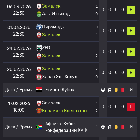
Замалек
1
06.03.2026
0
0
0
0
В
22:30
Аль-Иттихад
0
Пирамиды
0
01.03.2026
0
0
0
0
В
22:30
Замалек
1
ZED
1
24.02.2026
0
0
0
0
В
22:30
Замалек
2
Замалек
2
20.02.2026
0
0
0
0
В
22:30
Харас Эль Ходуд
0
Дата / Время
Египет:
Кубок
Г
И
Замалек
1
17.02.2026
0
0
0
0
П
18:00
Керамика Клеопатры
2
Африка:
Кубок
Дата / Время
Г
И
конфедерации КАФ