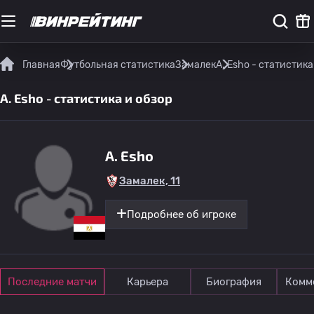
Главная
Футбольная статистика
Замалек
A. Esho - статистика
A. Esho - статистика и обзор
A. Esho
Замалек, 11
Подробнее об игроке
Последние матчи
Карьера
Биография
Комм