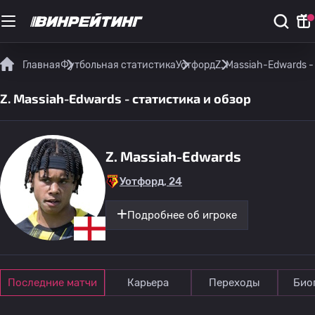
Главная
Футбольная статистика
Уотфорд
Z. Massiah-Edwards -
Z. Massiah-Edwards - статистика и обзор
Z. Massiah-Edwards
Уотфорд, 24
Подробнее об игроке
Последние матчи
Карьера
Переходы
Био