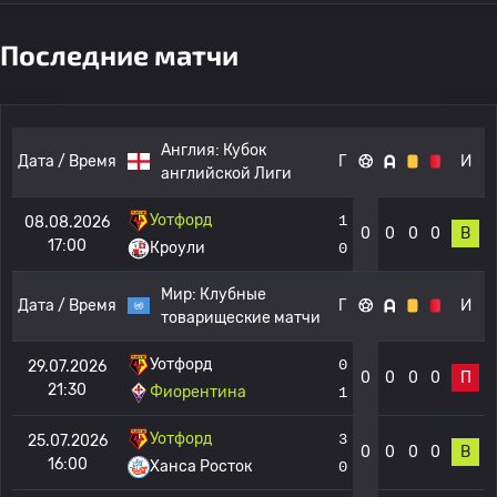
Последние матчи
Англия:
Кубок
Дата / Время
Г
И
английской Лиги
Уотфорд
1
08.08.2026
0
0
0
0
В
17:00
Кроули
0
Мир:
Клубные
Дата / Время
Г
И
товарищеские матчи
Уотфорд
0
29.07.2026
0
0
0
0
П
21:30
Фиорентина
1
Уотфорд
3
25.07.2026
0
0
0
0
В
16:00
Ханса Росток
0