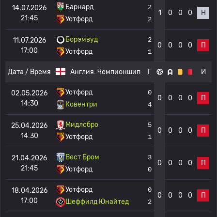
Барнард
2
14.07.2026
1
0
0
0
Н
21:45
Уотфорд
2
Борэмвуд
2
11.07.2026
0
0
0
0
П
17:00
Уотфорд
1
Дата / Время
Англия:
Чемпионшип
Г
И
Уотфорд
0
02.05.2026
0
0
0
0
П
14:30
Ковентри
4
Мидлсбро
5
25.04.2026
0
0
0
0
П
14:30
Уотфорд
1
Вест Бром
3
21.04.2026
0
0
0
0
П
21:45
Уотфорд
0
Уотфорд
0
18.04.2026
0
0
0
0
П
17:00
Шеффилд Юнайтед
2