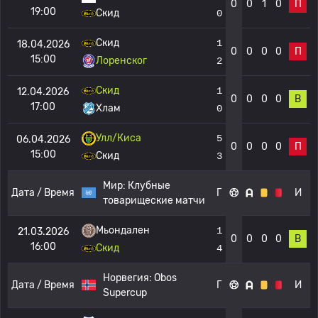
0
0
1
0
П
19:00
Скид
0
Скид
1
18.04.2026
0
0
0
0
П
15:00
Лоренског
2
Скид
1
12.04.2026
0
0
0
0
В
17:00
Хлам
0
Улл/Киса
5
06.04.2026
0
0
0
0
П
15:00
Скид
3
Мир:
Клубные
Дата / Время
Г
И
товарищеские матчи
Мьондален
1
21.03.2026
0
0
0
0
В
16:00
Скид
4
Норвегия:
Obos
Дата / Время
Г
И
Supercup