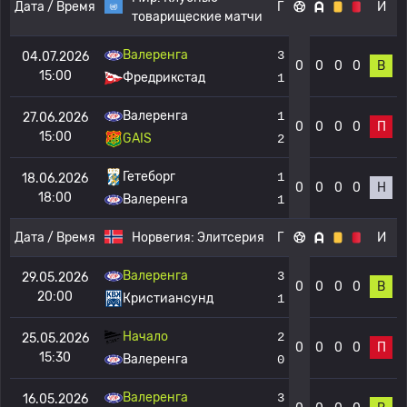
Дата / Время
Г
И
товарищеские матчи
Валеренга
3
04.07.2026
0
0
0
0
В
15:00
Фредрикстад
1
Валеренга
1
27.06.2026
0
0
0
0
П
15:00
GAIS
2
Гетеборг
1
18.06.2026
0
0
0
0
Н
18:00
Валеренга
1
Дата / Время
Норвегия:
Элитсерия
Г
И
Валеренга
3
29.05.2026
0
0
0
0
В
20:00
Кристиансунд
1
Начало
2
25.05.2026
0
0
0
0
П
15:30
Валеренга
0
Валеренга
3
16.05.2026