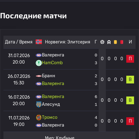
Последние матчи
Дата / Время
Норвегия:
Элитсерия
Г
И
Валеренга
0
31.07.2026
0
0
0
0
П
20:00
HamComb
3
Бранн
2
26.07.2026
0
0
0
0
В
15:30
Валеренга
3
Валеренга
6
16.07.2026
0
0
0
0
В
20:00
Алесунд
1
Тромсо
4
11.07.2026
0
0
0
0
П
19:00
Валеренга
0
Мир:
Клубные