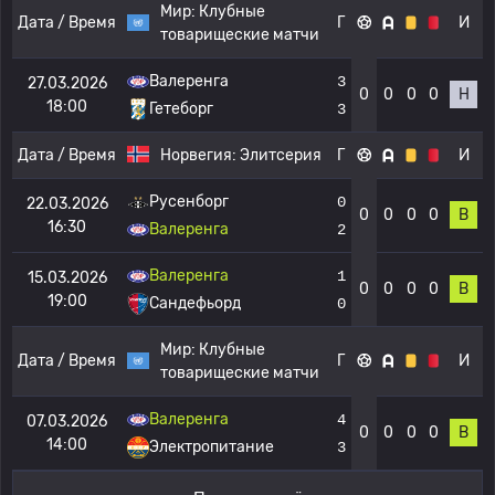
Мир:
Клубные
Дата / Время
Г
И
товарищеские матчи
Валеренга
3
27.03.2026
0
0
0
0
Н
18:00
Гетеборг
3
Дата / Время
Норвегия:
Элитсерия
Г
И
Русенборг
0
22.03.2026
0
0
0
0
В
16:30
Валеренга
2
Валеренга
1
15.03.2026
0
0
0
0
В
19:00
Сандефьорд
0
Мир:
Клубные
Дата / Время
Г
И
товарищеские матчи
Валеренга
4
07.03.2026
0
0
0
0
В
14:00
Электропитание
3