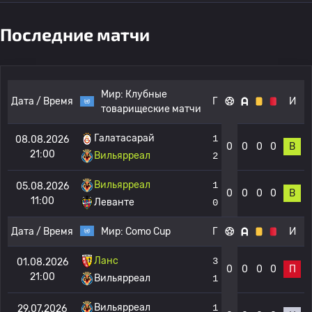
Последние матчи
Мир:
Клубные
Дата / Время
Г
И
товарищеские матчи
Галатасарай
1
08.08.2026
0
0
0
0
В
21:00
Вильярреал
2
Вильярреал
1
05.08.2026
0
0
0
0
В
11:00
Леванте
0
Дата / Время
Мир:
Como Cup
Г
И
Ланс
3
01.08.2026
0
0
0
0
П
21:00
Вильярреал
1
Вильярреал
1
29.07.2026