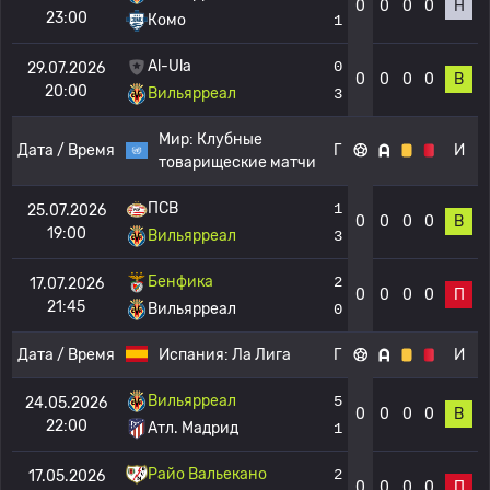
0
0
0
0
Н
23:00
Комо
1
Al-Ula
0
29.07.2026
0
0
0
0
В
20:00
Вильярреал
3
Мир:
Клубные
Дата / Время
Г
И
товарищеские матчи
ПСВ
1
25.07.2026
0
0
0
0
В
19:00
Вильярреал
3
Бенфика
2
17.07.2026
0
0
0
0
П
21:45
Вильярреал
0
Дата / Время
Испания:
Ла Лига
Г
И
Вильярреал
5
24.05.2026
0
0
0
0
В
22:00
Атл. Мадрид
1
Райо Вальекано
2
17.05.2026
0
0
0
0
П