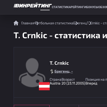
СТАТИСТИКА
РЕЙТИНГИ
БОНУСЫ
ОБЗО
СПОРТИВНАЯ СТАТИСТИКА
Главная
Футбольная статистика
Брегенц
T. Crnkic - 
T. Crnkic - статистика 
T. Crnkic
Брегенц, -
Страна
Возраст
Позиция на 
Austria
20 (23.11.2005)
Вперед