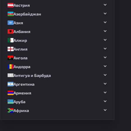
Австрия
Азербайджан
Азия
Албания
Алжир
Англия
Ангола
Андорра
Антигуа и Барбуда
Аргентина
Армения
Аруба
Африка