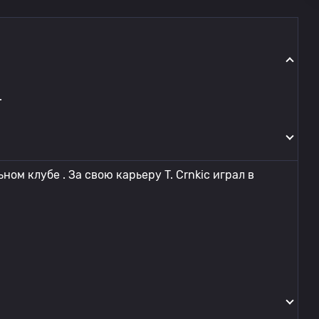
.
ном клубе . За свою карьеру T. Crnkic играл в