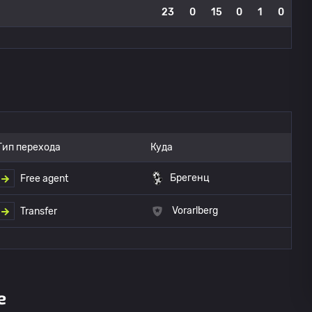
23
0
15
0
1
0
Тип перехода
Куда
Брегенц
Free agent
Vorarlberg
Transfer
е