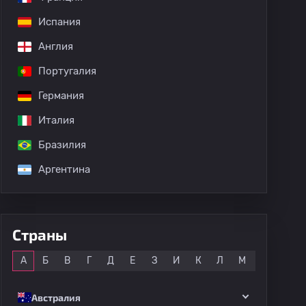
Испания
Англия
Португалия
Германия
Италия
Бразилия
Аргентина
Страны
Все
А
Б
В
Г
Д
Е
З
И
К
Л
М
Н
О
Австралия