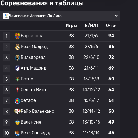
Соревнования и таблицы
Чемпионат Испании: Ла Лига
Игры
В/Н/П
Очки
Барселона
38
31/1/6
94
1
Реал Мадрид
38
27/5/6
86
2
Вильярреал
38
22/6/10
72
3
Атл. Мадрид
38
21/6/11
69
4
Бетис
38
15/15/8
60
5
Сельта Виго
38
14/12/12
54
6
Хетафе
38
15/6/17
51
7
Райо Вальекано
38
12/14/12
50
8
Валенсия
38
13/10/15
49
9
Реал Сосьедад
38
11/13/14
46
10