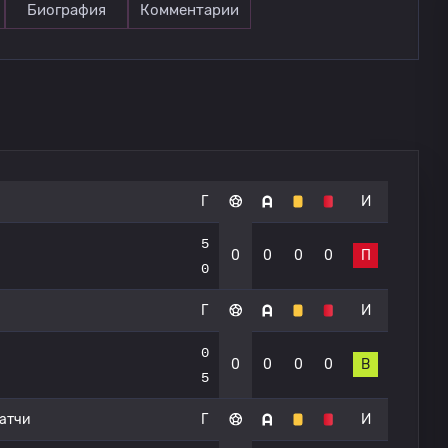
Биография
Комментарии
Г
И
5
0
0
0
0
П
0
Г
И
0
0
0
0
0
В
5
атчи
Г
И