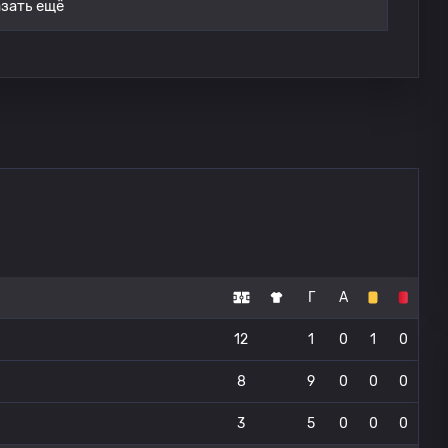
зать ещё
Г
А
12
1
0
1
0
8
9
0
0
0
3
5
0
0
0