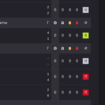
2
0
0
0
0
Н
2
атчи
Г
И
4
0
0
0
0
В
1
Г
И
-
0
0
0
0
Н
-
1
0
0
0
0
П
4
2
0
0
0
0
П
0