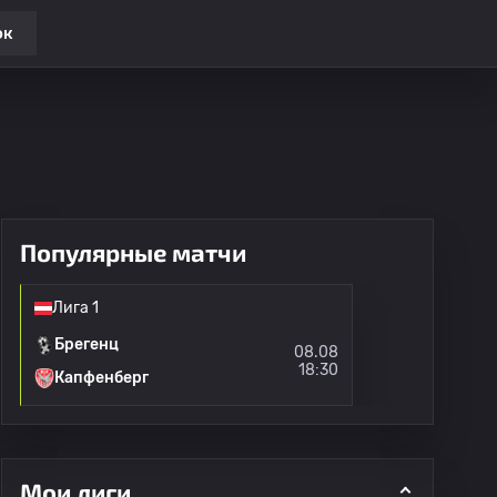
ок
Популярные матчи
Лига 1
Брегенц
08.08
18:30
Капфенберг
Мои лиги