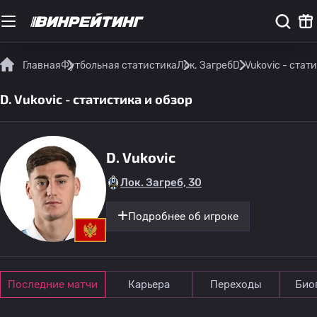
Главная
Футбольная статистика
Лок. Загреб
D. Vukovic - стат
D. Vukovic - статистика и обзор
D. Vukovic
Лок. Загреб, 30
Подробнее об игроке
Последние матчи
Карьера
Переходы
Био