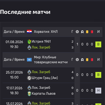
Последние матчи
Дата / Время
Хорватия:
ХНЛ
Г
И
Истрия 1961
2
01.08.2026
1
0
0
0
В
19:30
Лок. Загреб
3
Мир:
Клубные
Дата / Время
Г
И
товарищеские матчи
Лок. Загреб
4
25.07.2026
0
0
0
0
В
15:00
Штурм Грац (Ам)
0
Лок. Загреб
0
17.07.2026
0
0
0
0
Н
18:30
Карпаты Львов
0
Лок. Загреб
3
13.07.2026