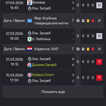
Вуковар
1
07.04.2026
0
0
0
0
Н
16:45
Лок. Загреб
1
Мир:
Клубные
Дата / Время
Г
И
товарищеские матчи
Лок. Загреб
-
27.03.2026
0
0
0
0
Н
14:00
О. Любляна
-
Дата / Время
Хорватия:
ХНЛ
Г
И
Лок. Загреб
0
21.03.2026
0
0
0
0
П
19:15
Динамо Загреб
5
Хайдук Сплит
2
15.03.2026
0
0
0
0
П
17:00
Лок. Загреб
1
Показать ещё