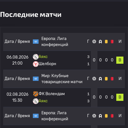
Последние матчи
Европа:
Лига
Дата / Время
Г
И
конференций
Аякс
3
06.08.2026
0
0
0
0
В
21:00
Шелборн
1
Мир:
Клубные
Дата / Время
Г
И
товарищеские матчи
ФК Волендам
1
02.08.2026
0
0
0
0
В
15:30
Аякс
3
Европа:
Лига
Дата / Время
Г
И
конференций