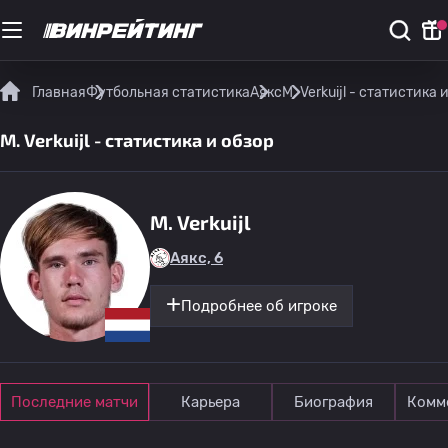
Главная
Футбольная статистика
Аякс
M. Verkuijl - статистика 
M. Verkuijl - статистика и обзор
M. Verkuijl
Аякс, 6
Подробнее об игроке
Последние матчи
Карьера
Биография
Комм