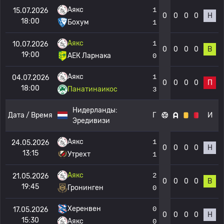
Аякс
1
15.07.2026
0
0
0
0
Н
18:00
Бохум
1
Аякс
1
10.07.2026
0
0
0
0
В
19:00
АЕК Ларнака
0
Аякс
1
04.07.2026
0
0
0
0
П
18:00
Панатинаикос
3
Нидерланды:
Дата / Время
Г
И
Эредивизи
Аякс
1
24.05.2026
0
0
0
0
Н
13:15
Утрехт
1
Аякс
2
21.05.2026
0
0
0
0
В
19:45
Гронинген
0
Херенвен
0
17.05.2026
0
0
0
0
Н
15:30
Аякс
0