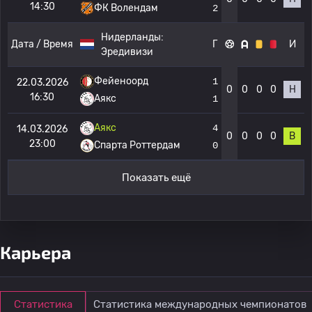
14:30
ФК Волендам
2
Нидерланды:
Дата / Время
Г
И
Эредивизи
Фейеноорд
1
22.03.2026
0
0
0
0
Н
16:30
Аякс
1
Аякс
4
14.03.2026
0
0
0
0
В
23:00
Спарта Роттердам
0
Показать ещё
Карьера
Статистика
Статистика международных чемпионатов