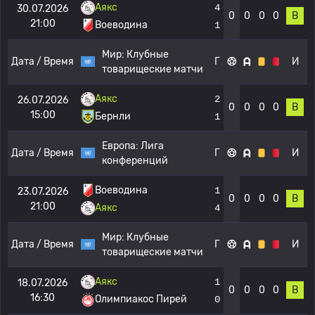
Аякс
4
30.07.2026
0
0
0
0
В
21:00
Воеводина
1
Мир:
Клубные
Дата / Время
Г
И
товарищеские матчи
Аякс
2
26.07.2026
0
0
0
0
В
15:00
Бернли
1
Европа:
Лига
Дата / Время
Г
И
конференций
Воеводина
1
23.07.2026
0
0
0
0
В
21:00
Аякс
4
Мир:
Клубные
Дата / Время
Г
И
товарищеские матчи
Аякс
1
18.07.2026
0
0
0
0
В
16:30
Олимпиакос Пирей
0