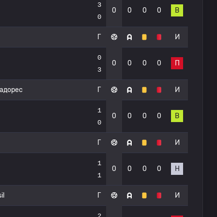
3
0
0
0
0
В
0
Г
И
0
0
0
0
0
П
3
тадорес
Г
И
1
0
0
0
0
В
0
Г
И
1
0
0
0
0
Н
1
il
Г
И
2