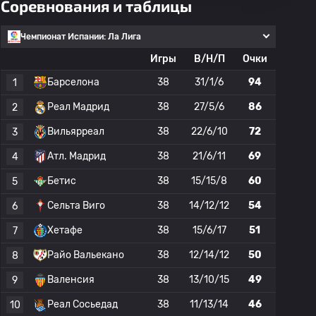
Соревнования и таблицы
Чемпионат Испании: Ла Лига
Игры
В/Н/П
Очки
Барселона
38
31/1/6
94
1
Реал Мадрид
38
27/5/6
86
2
Вильярреал
38
22/6/10
72
3
Атл. Мадрид
38
21/6/11
69
4
Бетис
38
15/15/8
60
5
Сельта Виго
38
14/12/12
54
6
Хетафе
38
15/6/17
51
7
Райо Вальекано
38
12/14/12
50
8
Валенсия
38
13/10/15
49
9
Реал Сосьедад
38
11/13/14
46
10