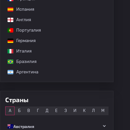
Испания
Англия
Португалия
Германия
Италия
Бразилия
Аргентина
Страны
Все
А
Б
В
Г
Д
Е
З
И
К
Л
М
Н
О
Австралия