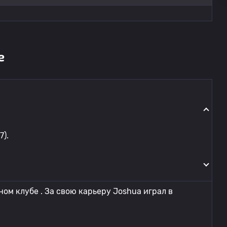
е
7).
ом клубе . За свою карьеру Joshua играл в