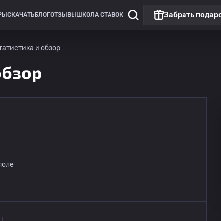
Забрать подар
РЫ
СКАЧАТЬ
БЛОГ
ОТЗЫВЫ
ШКОЛА СТАВОК
татистика и обзор
обзор
Кубок Либертадорес
Чемпиона
Кружеиру
13.08
поле
03:30
Фламенго