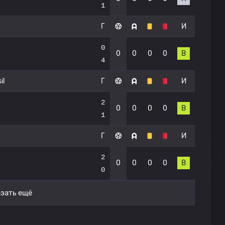
1
Г
И
0
0
0
0
0
В
4
il
Г
И
2
0
0
0
0
В
1
Г
И
2
0
0
0
0
В
0
зать ещё