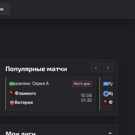
ок
Популярные матчи
т Бразилии: Серия А
Кубок Либер
Матч дня
Фламенго
Кружеиру
10.08
01:30
Витория
Фламенго
Мои лиги