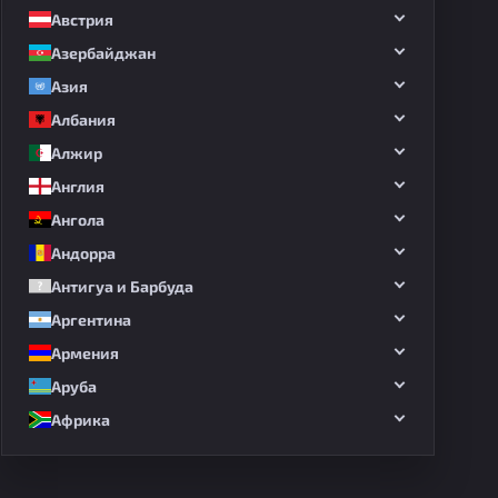
Австрия
Азербайджан
Азия
Албания
Алжир
Англия
Ангола
Андорра
Антигуа и Барбуда
Аргентина
Армения
Аруба
Африка