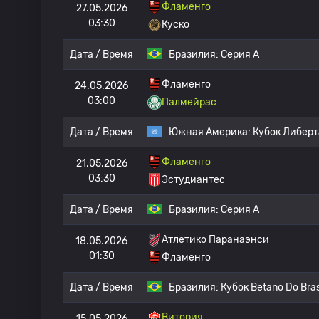
Фламенго
27.05.2026
03:30
Куско
Дата / Время
Бразилия:
Серия А
Фламенго
24.05.2026
03:00
Палмейрас
Дата / Время
Южная Америка:
Кубок Либер
Фламенго
21.05.2026
03:30
Эстудиантес
Дата / Время
Бразилия:
Серия А
Атлетико Паранаэнси
18.05.2026
01:30
Фламенго
Дата / Время
Бразилия:
Кубок Betano Do Bras
Витория
15.05.2026