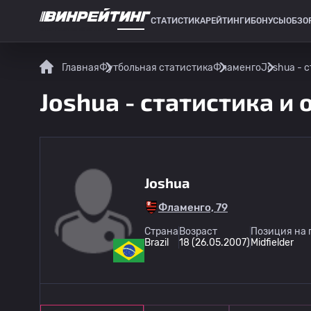
СТАТИСТИКА
РЕЙТИНГИ
БОНУСЫ
ОБЗО
СПОРТИВНАЯ СТАТИСТИКА
Главная
Футбольная статистика
Фламенго
Joshua - с
Joshua - статистика и 
Joshua
Фламенго, 79
Страна
Возраст
Позиция на 
Brazil
18 (26.05.2007)
Midfielder