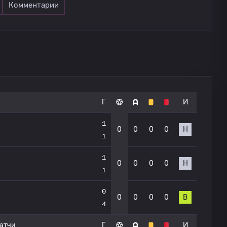
Комментарии
Г
И
1
0
0
0
0
Н
1
1
0
0
0
0
Н
1
0
0
0
0
0
В
4
атчи
Г
И