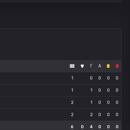
Г
А
1
0
0
0
0
1
1
0
0
0
2
1
0
0
0
2
2
0
0
0
6
0
4
0
0
0