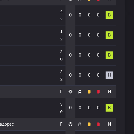
4
0
0
0
0
В
2
1
0
0
0
0
В
2
2
0
0
0
0
В
0
2
0
0
0
0
Н
2
Г
И
3
0
0
0
0
В
0
тадорес
Г
И