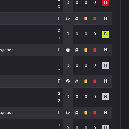
0
0
0
0
П
0
Г
И
0
0
0
0
0
В
1
тадорес
Г
И
-
0
0
0
0
Н
-
Г
И
2
0
0
0
0
Н
2
тадорес
Г
И
1
0
0
0
0
Н