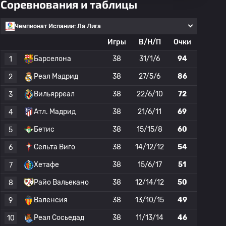
Соревнования и таблицы
Чемпионат Испании: Ла Лига
Игры
В/Н/П
Очки
Барселона
38
31/1/6
94
1
Реал Мадрид
38
27/5/6
86
2
Вильярреал
38
22/6/10
72
3
Атл. Мадрид
38
21/6/11
69
4
Бетис
38
15/15/8
60
5
Сельта Виго
38
14/12/12
54
6
Хетафе
38
15/6/17
51
7
Райо Вальекано
38
12/14/12
50
8
Валенсия
38
13/10/15
49
9
Реал Сосьедад
38
11/13/14
46
10