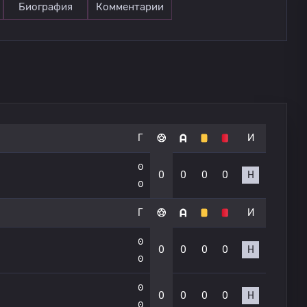
Биография
Комментарии
Г
И
0
0
0
0
0
Н
0
Г
И
0
0
0
0
0
Н
0
0
0
0
0
0
Н
0