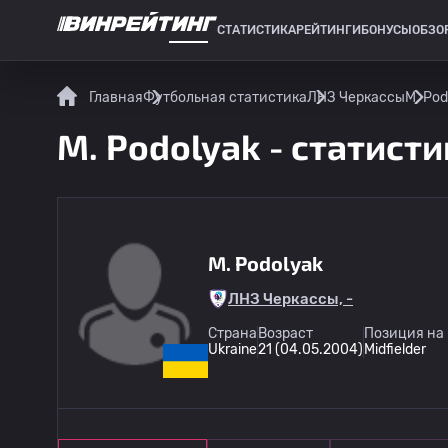
СТАТИСТИКА
РЕЙТИНГИ
БОНУСЫ
ОБЗО
СПОРТИВНАЯ СТАТИСТИКА
Главная
Футбольная статистика
ЛНЗ Черкассы
M. Pod
M. Podolyak - статисти
M. Podolyak
ЛНЗ Черкассы, -
Страна
Возраст
Позиция на
Ukraine
21 (04.05.2004)
Midfielder