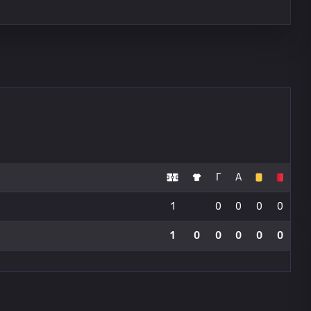
Г
А
1
0
0
0
0
1
0
0
0
0
0