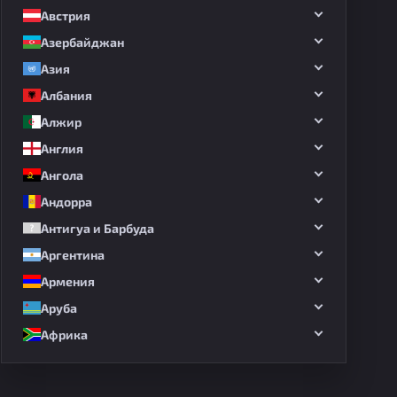
Австрия
Азербайджан
Азия
Албания
Алжир
Англия
Ангола
Андорра
Антигуа и Барбуда
Аргентина
Армения
Аруба
Африка