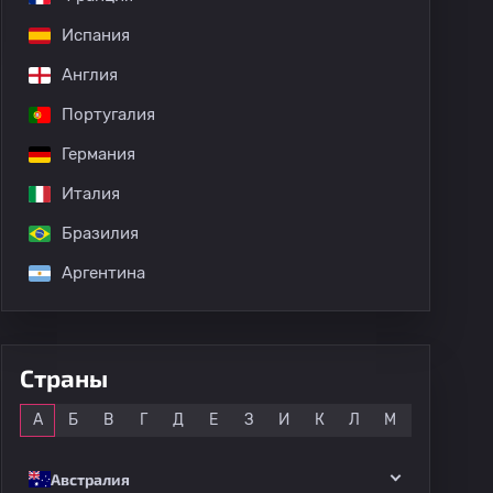
Испания
Англия
Португалия
Германия
Италия
Бразилия
Аргентина
Страны
Все
А
Б
В
Г
Д
Е
З
И
К
Л
М
Н
О
Австралия