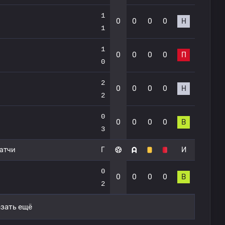
1
0
0
0
0
Н
1
1
0
0
0
0
П
0
2
0
0
0
0
Н
2
0
0
0
0
0
В
3
атчи
Г
И
0
0
0
0
0
В
2
зать ещё