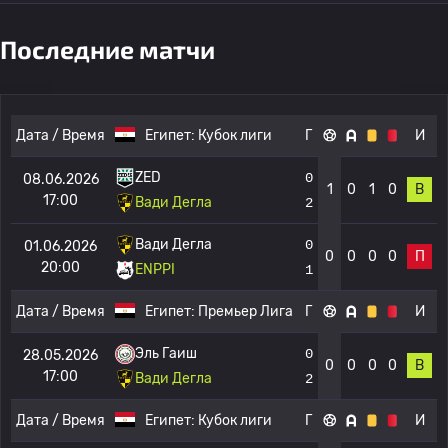
Последние матчи
Дата / Время
Египет:
Кубок лиги
Г
И
ZED
0
08.06.2026
1
0
1
0
В
17:00
Вади Дегла
2
Вади Дегла
0
01.06.2026
0
0
0
0
П
20:00
ENPPI
1
Дата / Время
Египет:
Премьер Лига
Г
И
Эль Гаиш
0
28.05.2026
0
0
0
0
В
17:00
Вади Дегла
2
Дата / Время
Египет:
Кубок лиги
Г
И