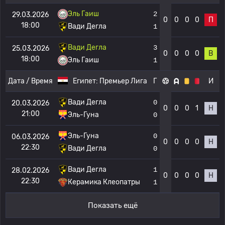
Эль Гаиш
2
29.03.2026
0
0
0
0
П
18:00
Вади Дегла
1
Вади Дегла
3
25.03.2026
0
0
0
0
В
18:00
Эль Гаиш
1
Дата / Время
Египет:
Премьер Лига
Г
И
Вади Дегла
0
20.03.2026
0
0
0
1
Н
21:00
Эль-Гуна
0
Эль-Гуна
0
06.03.2026
0
0
0
0
Н
22:30
Вади Дегла
0
Вади Дегла
1
28.02.2026
0
0
0
0
Н
22:30
Керамика Клеопатры
1
Показать ещё