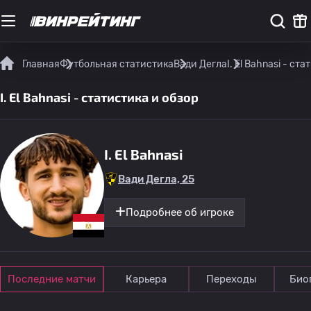
Главная
Футбольная статистика
Вади Дегла
I. El Bahnasi - ст
I. El Bahnasi - статистика и обзор
I. El Bahnasi
Вади Дегла, 25
Подробнее об игроке
Последние матчи
Карьера
Переходы
Био