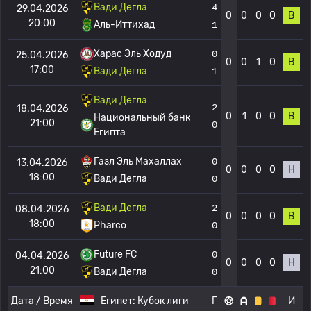
Вади Дегла
4
29.04.2026
0
0
0
0
В
20:00
Аль-Иттихад
1
Харас Эль Ходуд
0
25.04.2026
0
0
1
0
В
17:00
Вади Дегла
1
Вади Дегла
2
18.04.2026
0
1
0
0
В
Национальный банк
21:00
0
Египта
Газл Эль Махаллах
0
13.04.2026
0
0
0
0
Н
18:00
Вади Дегла
0
Вади Дегла
2
08.04.2026
0
0
0
0
В
18:00
Pharco
0
Future FC
0
04.04.2026
0
0
0
0
Н
21:00
Вади Дегла
0
Дата / Время
Египет:
Кубок лиги
Г
И