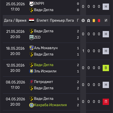
ENPPI
0
25.05.2026
0
0
0
0
Н
17:00
Вади Дегла
0
Дата / Время
Египет:
Премьер Лига
Г
И
Вади Дегла
2
21.05.2026
0
0
0
0
Н
20:00
ZED
2
Аль Мокавлун
1
18.05.2026
1
0
0
0
Н
20:00
Вади Дегла
1
Вади Дегла
2
12.05.2026
0
0
0
0
В
20:00
Эль Исмаили
1
Петроджет
2
08.05.2026
0
0
0
0
Н
17:00
Вади Дегла
2
Вади Дегла
1
04.05.2026
0
0
0
0
П
20:00
Кахраба Исмаилия
2