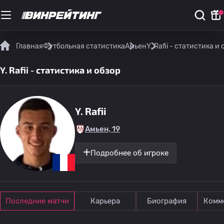
Главная
Футбольная статистика
Амьен
Y. Rafii - статистика и
Y. Rafii - статистика и обзор
Y. Rafii
Амьен, 19
Подробнее об игроке
Последние матчи
Карьера
Биография
Комм