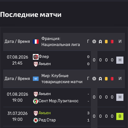
Последние матчи
Франция:
Дата / Время
Г
И
Национальная лига
Флер
0
07.08.2026
0
0
0
0
Н
21:45
Амьен
0
Мир:
Клубные
Дата / Время
Г
И
товарищеские матчи
Амьен
-
01.08.2026
0
0
0
0
Н
19:00
Сент Мор Лузитанос
-
Амьен
3
31.07.2026
0
0
0
0
В
19:00
Ред Стар
1