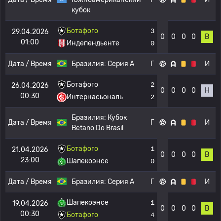
кубок
Ботафого
3
29.04.2026
0
0
0
0
В
01:00
Индепендьенте
0
Дата / Время
Бразилия:
Серия А
Г
И
Ботафого
2
26.04.2026
0
0
0
0
Н
00:30
Интернасьональ
2
Бразилия:
Кубок
Дата / Время
Г
И
Betano Do Brasil
Ботафого
1
21.04.2026
0
0
0
0
В
23:00
Шапекоэнсе
0
Дата / Время
Бразилия:
Серия А
Г
И
Шапекоэнсе
1
19.04.2026
0
0
0
0
В
00:30
Ботафого
4