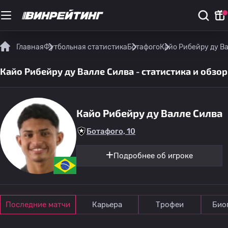
Главная
Футбольная статистика
Ботафого
Кайо Рибейру ду Ва
Кайо Рибейру ду Валле Силва - статистика и обзор
Кайо Рибейру ду Валле Силва
Ботафого, 10
Подробнее об игроке
Последние матчи
Карьера
Трофеи
Био