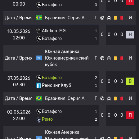
0
0
0
0
П
00:00
Ботафого
0
Дата / Время
Бразилия:
Серия А
Г
И
Atletico-MG
1
10.05.2026
0
0
0
0
Н
22:00
Ботафого
1
Южная Америка:
Дата / Время
Южноамериканский
Г
И
кубок
Ботафого
2
07.05.2026
0
0
0
0
В
03:30
Рейсинг Клуб
1
Дата / Время
Бразилия:
Серия А
Г
И
Ботафого
1
02.05.2026
0
0
0
0
П
22:00
Ремо
2
Южная Америка:
Дата / Время
Южноамериканский
Г
И