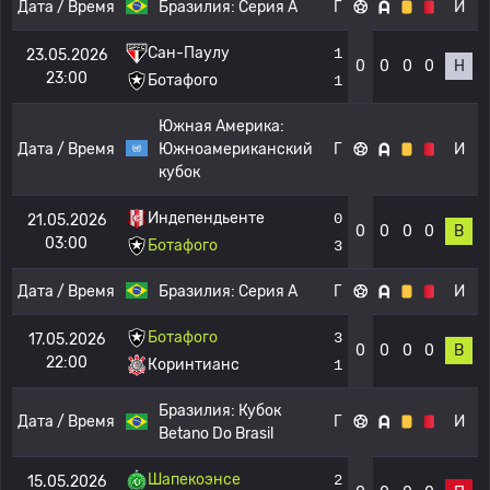
Дата / Время
Бразилия:
Серия А
Г
И
Сан-Паулу
1
23.05.2026
0
0
0
0
Н
23:00
Ботафого
1
Южная Америка:
Дата / Время
Южноамериканский
Г
И
кубок
Индепендьенте
0
21.05.2026
0
0
0
0
В
03:00
Ботафого
3
Дата / Время
Бразилия:
Серия А
Г
И
Ботафого
3
17.05.2026
0
0
0
0
В
22:00
Коринтианс
1
Бразилия:
Кубок
Дата / Время
Г
И
Betano Do Brasil
Шапекоэнсе
2
15.05.2026