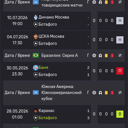
Дата / Время
Г
И
товарищеские матчи
Динамо Москва
-
10.07.2026
0
0
0
0
Н
19:00
Ботафого
-
ЦСКА Москва
-
04.07.2026
0
0
0
0
Н
17:30
Ботафого
-
Дата / Время
Бразилия:
Серия А
Г
И
Баия
2
30.05.2026
0
0
0
0
П
23:30
Ботафого
1
Южная Америка:
Дата / Время
Южноамериканский
Г
И
кубок
Каракас
1
28.05.2026
0
0
0
0
В
01:00
Ботафого
3