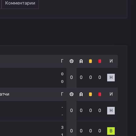
Комментарии
Г
И
0
0
0
0
0
Н
0
атчи
Г
И
-
0
0
0
0
Н
-
3
0
0
0
0
В
1