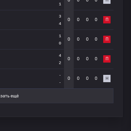
0
0
0
0
Н
1
3
0
0
0
0
П
4
1
0
0
0
0
П
0
4
0
0
0
0
П
2
-
0
0
0
0
Н
-
зать ещё