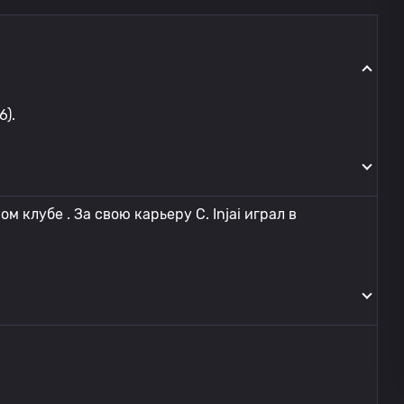
6).
м клубе . За свою карьеру C. Injai играл в