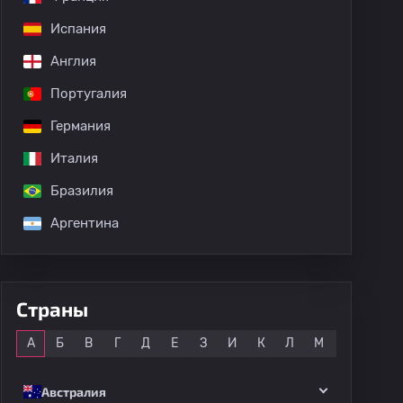
Испания
Англия
Португалия
Германия
Италия
Бразилия
Аргентина
Страны
Все
А
Б
В
Г
Д
Е
З
И
К
Л
М
Н
О
Австралия