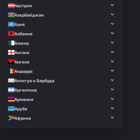
Австрия
Азербайджан
Азия
Албания
Алжир
Англия
Ангола
Андорра
Антигуа и Барбуда
Аргентина
Армения
Аруба
Африка