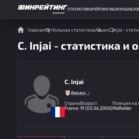
СТАТИСТИКА
РЕЙТИНГИ
БОНУСЫ
ОБЗО
СПОРТИВНАЯ СТАТИСТИКА
Главная
Футбольная статистика
Амьен
C. Injai - стат
C. Injai - статистика и 
C. Injai
Амьен, -
Страна
Возраст
Позиция на 
France
19 (03.06.2006)
Midfielder