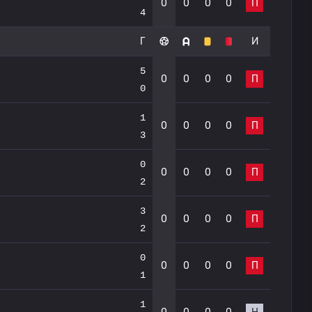
0
0
0
0
П
4
Г
И
5
0
0
0
0
П
0
1
0
0
0
0
П
3
0
0
0
0
0
П
2
3
0
0
0
0
П
2
0
0
0
0
0
П
1
1