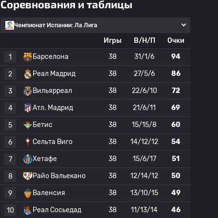
Соревнования и таблицы
Чемпионат Испании: Ла Лига
Игры
В/Н/П
Очки
Барселона
38
31/1/6
94
1
Реал Мадрид
38
27/5/6
86
2
Вильярреал
38
22/6/10
72
3
Атл. Мадрид
38
21/6/11
69
4
Бетис
38
15/15/8
60
5
Сельта Виго
38
14/12/12
54
6
Хетафе
38
15/6/17
51
7
Райо Вальекано
38
12/14/12
50
8
Валенсия
38
13/10/15
49
9
Реал Сосьедад
38
11/13/14
46
10