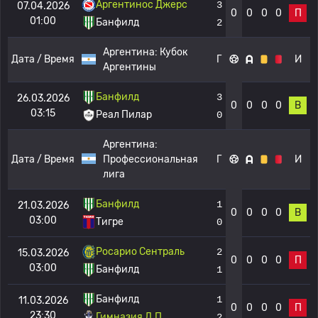
Аргентинос Джерс
3
07.04.2026
0
0
0
0
П
01:00
Банфилд
2
Аргентина:
Кубок
Дата / Время
Г
И
Аргентины
Банфилд
3
26.03.2026
0
0
0
0
В
03:15
Реал Пилар
0
Аргентина:
Дата / Время
Профессиональная
Г
И
лига
Банфилд
1
21.03.2026
0
0
0
0
В
03:00
Тигре
0
Росарио Сентраль
2
15.03.2026
0
0
0
0
П
03:00
Банфилд
1
Банфилд
1
11.03.2026
0
0
0
0
П
23:30
Гимназия Л.П.
2