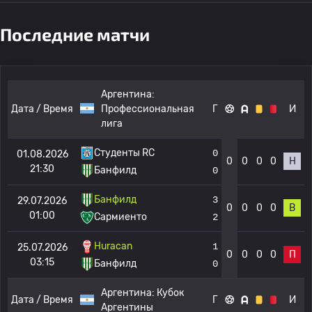
Последние матчи
Аргентина:
Дата / Время
Профессиональная
Г
И
лига
Студенты RC
0
01.08.2026
0
0
0
0
Н
21:30
Банфилд
0
Банфилд
3
29.07.2026
0
0
0
0
В
01:00
Сармиенто
2
Huracan
1
25.07.2026
0
0
0
0
П
03:15
Банфилд
0
Аргентина:
Кубок
Дата / Время
Г
И
Аргентины