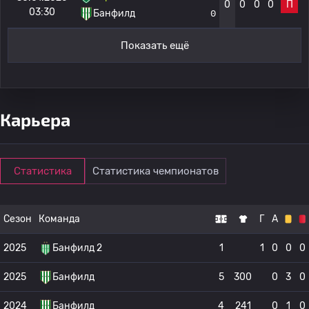
0
0
0
0
П
03:30
Банфилд
0
Показать ещё
Карьера
Статистика
Статистика чемпионатов
Сезон
Команда
Г
А
2025
Банфилд 2
1
1
0
0
0
2025
Банфилд
5
300
0
3
0
2024
Банфилд
4
241
0
1
0