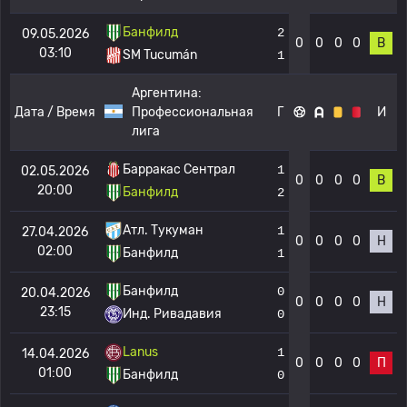
Банфилд
2
09.05.2026
0
0
0
0
В
03:10
SM Tucumán
1
Аргентина:
Дата / Время
Профессиональная
Г
И
лига
Барракас Сентрал
1
02.05.2026
0
0
0
0
В
20:00
Банфилд
2
Атл. Тукуман
1
27.04.2026
0
0
0
0
Н
02:00
Банфилд
1
Банфилд
0
20.04.2026
0
0
0
0
Н
23:15
Инд. Ривадавия
0
Lanus
1
14.04.2026
0
0
0
0
П
01:00
Банфилд
0