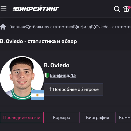
Главная
Футбольная статистика
Банфилд
B. Oviedo - статисти
B. Oviedo - статистика и обзор
B. Oviedo
Банфилд, 13
Подробнее об игроке
Последние матчи
Карьера
Биография
Комм