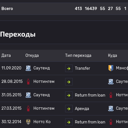
Всего
413
16439
55
27
55
1
Переходы
Дата
Откуда
Тип перехода
Куда
11.09.2020
Саутенд
Мэнс
Transfer
28.08.2015
Ноттингем
Сауте
31.05.2015
Саутенд
Нотти
Return from loan
27.03.2015
Ноттингем
Сауте
Аренда
30.12.2014
Ноттс Ко
Нотти
Return from loan