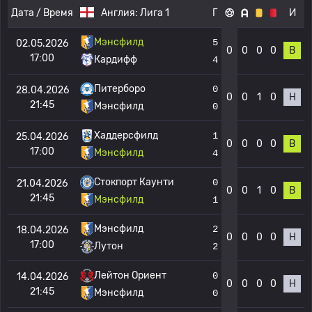
Дата / Время
Англия:
Лига 1
Г
И
Мэнсфилд
5
02.05.2026
0
0
0
0
В
17:00
Кардифф
4
Питерборо
0
28.04.2026
0
0
1
0
Н
21:45
Мэнсфилд
0
Хаддерсфилд
1
25.04.2026
0
0
0
0
В
17:00
Мэнсфилд
4
Стокпорт Каунти
0
21.04.2026
0
0
1
0
В
21:45
Мэнсфилд
1
Мэнсфилд
2
18.04.2026
0
0
0
0
Н
17:00
Лутон
2
Лейтон Ориент
0
14.04.2026
0
0
0
0
Н
21:45
Мэнсфилд
0