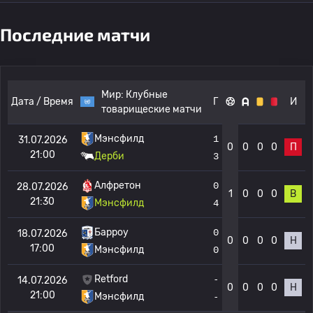
Последние матчи
Мир:
Клубные
Дата / Время
Г
И
товарищеские матчи
Мэнсфилд
1
31.07.2026
0
0
0
0
П
21:00
Дерби
3
Алфретон
0
28.07.2026
1
0
0
0
В
21:30
Мэнсфилд
4
Барроу
0
18.07.2026
0
0
0
0
Н
17:00
Мэнсфилд
0
Retford
-
14.07.2026
0
0
0
0
Н
21:00
Мэнсфилд
-