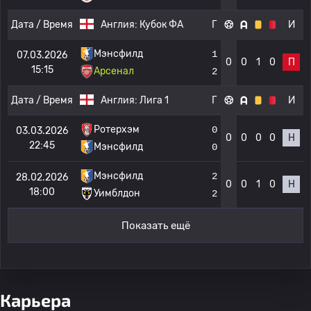
Дата / Время
Англия:
Кубок ФА
Г
И
Мэнсфилд
1
07.03.2026
0
0
1
0
П
15:15
Арсенал
2
Дата / Время
Англия:
Лига 1
Г
И
Ротерхэм
0
03.03.2026
0
0
0
0
Н
22:45
Мэнсфилд
0
Мэнсфилд
2
28.02.2026
0
0
1
0
Н
18:00
Уимблдон
2
Показать ещё
Карьера