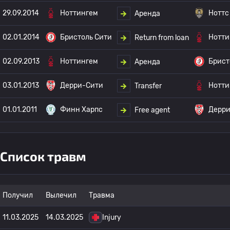
29.09.2014
Ноттингем
Ноттс
Аренда
02.01.2014
Бристоль Сити
Нотти
Return from loan
02.09.2013
Ноттингем
Брист
Аренда
03.01.2013
Дерри-Сити
Нотти
Transfer
01.01.2011
Финн Харпс
Дерри
Free agent
Список травм
Получил
Вылечил
Травма
11.03.2025
14.03.2025
Injury