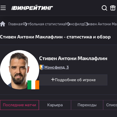
Главная
Футбольная статистика
Мэнсфилд
Стивен Антони Ма
Стивен Антони Маклафлин - статистика и обзор
Стивен Антони Маклафлин
Мэнсфилд, 3
Подробнее об игроке
Последние матчи
Карьера
Переходы
Спис