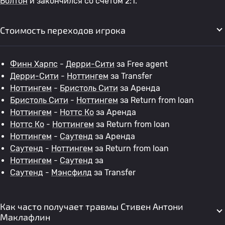
Болтон
и закончился со счетом 2:1.
Стоимость переходов игрока
Финн Харпс
-
Дерри-Сити
за Free agent
Дерри-Сити
-
Ноттингем
за Transfer
Ноттингем
-
Бристоль Сити
за Аренда
Бристоль Сити
-
Ноттингем
за Return from loan
Ноттингем
-
Ноттс Ко
за Аренда
Ноттс Ко
-
Ноттингем
за Return from loan
Ноттингем
-
Саутенд
за Аренда
Саутенд
-
Ноттингем
за Return from loan
Ноттингем
-
Саутенд
за
Саутенд
-
Мэнсфилд
за Transfer
Как часто получает травмы Стивен Антони
Маклафлин