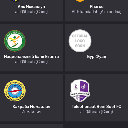
Аль Мокавлун
Pharco
al-Qāhirah (Cairo)
Al-Iskandarîah (Alexandria)
Национальный банк Египта
Бур Фуад
al-Qāhirah (Cairo)
Кахраба Исмаилия
Telephonaat Beni Suef FC
Исмаилия
al-Qāhirah (Cairo)