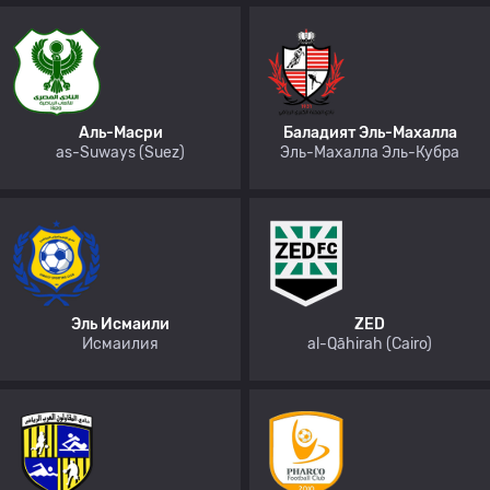
Аль-Масри
Баладият Эль-Махалла
as-Suways (Suez)
Эль-Махалла Эль-Кубра
Эль Исмаили
ZED
Исмаилия
al-Qāhirah (Cairo)