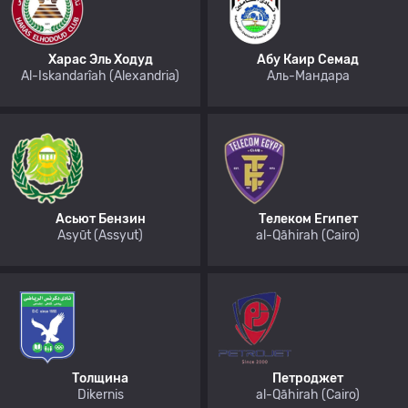
Харас Эль Ходуд
Абу Каир Семад
Al-Iskandarîah (Alexandria)
Аль-Мандара
Асьют Бензин
Телеком Египет
Asyūt (Assyut)
al-Qāhirah (Cairo)
Толщина
Петроджет
Dikernis
al-Qāhirah (Cairo)