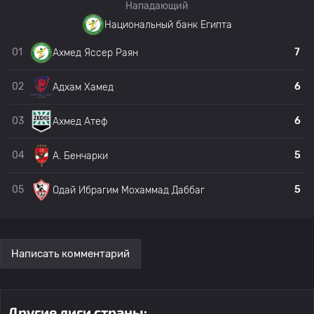
Нападающий
Национальный банк Египта
01
7
Ахмед Яссер Раян
02
6
Адхам Хамед
03
6
Ахмед Атеф
04
5
A. Бенчарки
05
5
Одай Ибрагим Мохаммад Даббаг
Написать комментарий
Другие лиги страны: