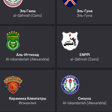
Эль Гаиш
Эль-Гуна
al-Qāhirah (Cairo)
Эль-Гуна
Аль-Иттихад
ENPPI
Al-Iskandarîah (Alexandria)
al-Qāhirah (Cairo)
Керамика Клеопатры
Смоуха
Исмаилия
Al-Iskandarîah (Alexandria)