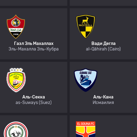
Газл Эль Махаллах
Вади Дегла
Эль-Махалла Эль-Кубра
al-Qāhirah (Cairo)
Аль-Секка
Аль-Кана
as-Suways (Suez)
Исмаилия