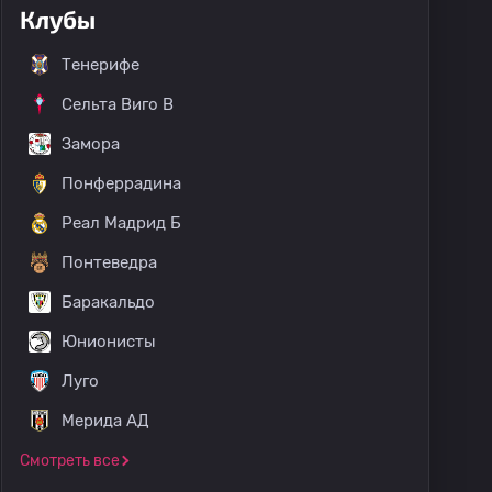
Клубы
Тенерифе
Сельта Виго B
Замора
Понферрадина
Реал Мадрид Б
Понтеведра
Баракальдо
Юнионисты
Луго
Мерида АД
Смотреть все