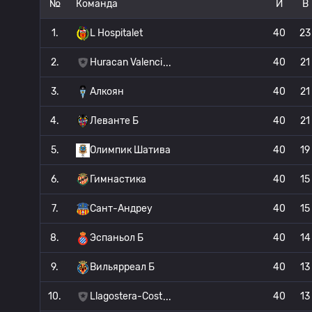
№
Команда
И
В
1.
L Hospitalet
40
23
2.
Huracan Valenci
40
21
3.
Алкоян
40
21
4.
Леванте Б
40
21
5.
Олимпик Шатива
40
19
6.
Гимнастика
40
15
7.
Сант-Андреу
40
15
8.
Эспаньол Б
40
14
9.
Вильярреал Б
40
13
10.
Llagostera-Cost
40
13