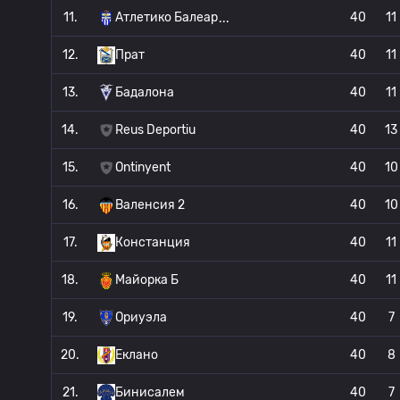
11.
Атлетико Балеар
40
11
12.
Прат
40
11
13.
Бадалона
40
11
14.
Reus Deportiu
40
13
15.
Ontinyent
40
10
16.
Валенсия 2
40
10
17.
Констанция
40
11
18.
Майорка Б
40
11
19.
Ориуэла
40
7
20.
Еклано
40
8
21.
Бинисалем
40
7