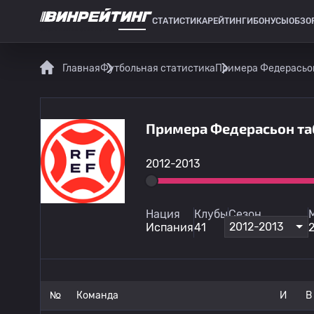
СТАТИСТИКА
РЕЙТИНГИ
БОНУСЫ
ОБЗО
СПОРТИВНАЯ СТАТИСТИКА
Главная
Футбольная статистика
Примера Федерасьо
Примера Федерасьон таб
2012-2013
Нация
Клубы
Сезон
2012-2013
Испания
41
№
Команда
И
В