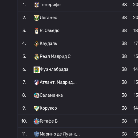
1.
Тенерифе
38
2
2.
Леганес
38
2
3.
R. Овьедо
38
18
4.
Каудаль
38
17
5.
Реал Мадрид C
38
15
6.
Фуэнлабрада
38
14
7.
Атлант. Мадрид
38
15
8.
Саламанка
38
13
9.
Коруксо
38
14
10.
Гетафе Б
38
11
11.
Марино де Луанк
38
13