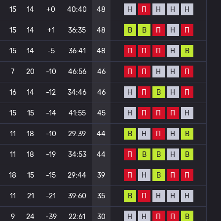
Н
П
Н
Н
Н
15
14
+0
40:40
48
В
В
П
Н
П
15
14
+1
36:35
48
П
П
П
Н
В
15
14
-5
36:41
48
П
П
Н
Н
П
7
20
-10
46:56
46
Н
П
В
Н
П
16
14
-12
34:46
46
Н
П
П
П
Н
15
15
-14
41:55
45
В
Н
П
Н
В
11
18
-10
29:39
44
П
В
В
Н
В
11
18
-19
34:53
44
П
Н
В
П
П
18
15
-15
29:44
39
В
П
Н
Н
Н
11
21
-21
39:60
35
Н
Н
П
П
В
9
24
-39
22:61
30