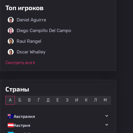
Топ игроков
Daniel Aguirre
Diego Campillo Del Campo
Raul Rangel
Oscar Whalley
Смотреть все
Страны
Все
А
Б
В
Г
Д
Е
З
И
К
Л
М
Н
О
Австралия
Австрия