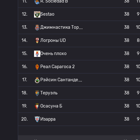
11.
R. Sociedad B
38
11
12.
Sestao
38
9
13.
Джимнастика Тор
38
1
14.
Логроны UD
38
8
15.
Очень плохо
38
9
16.
Реал Сарагоса 2
38
1
17.
Рэйсин Сантанде
38
1
18.
Теруэль
38
9
19.
Осасуна Б
38
1
20.
Изарра
38
9