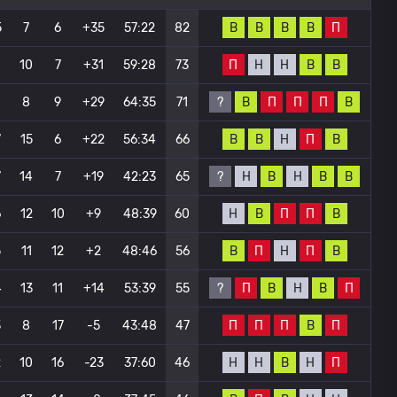
В
В
В
В
П
5
7
6
+35
57:22
82
П
Н
Н
В
В
1
10
7
+31
59:28
73
?
В
П
П
П
В
1
8
9
+29
64:35
71
В
В
Н
П
В
7
15
6
+22
56:34
66
?
Н
В
Н
В
В
7
14
7
+19
42:23
65
Н
В
П
П
В
6
12
10
+9
48:39
60
В
П
Н
П
В
5
11
12
+2
48:46
56
?
П
В
Н
В
П
4
13
11
+14
53:39
55
П
П
П
В
П
3
8
17
-5
43:48
47
Н
Н
В
Н
П
2
10
16
-23
37:60
46