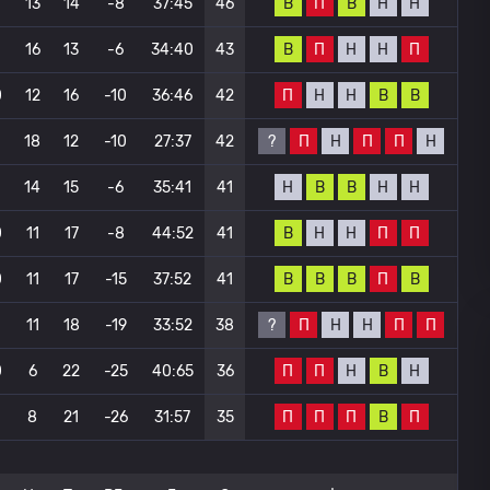
В
П
В
Н
Н
13
14
-8
37:45
46
В
П
Н
Н
П
16
13
-6
34:40
43
П
Н
Н
В
В
0
12
16
-10
36:46
42
?
П
Н
П
П
Н
18
12
-10
27:37
42
Н
В
В
Н
Н
14
15
-6
35:41
41
В
Н
Н
П
П
0
11
17
-8
44:52
41
В
В
В
П
В
0
11
17
-15
37:52
41
?
П
Н
Н
П
П
11
18
-19
33:52
38
П
П
Н
В
Н
0
6
22
-25
40:65
36
П
П
П
В
П
8
21
-26
31:57
35