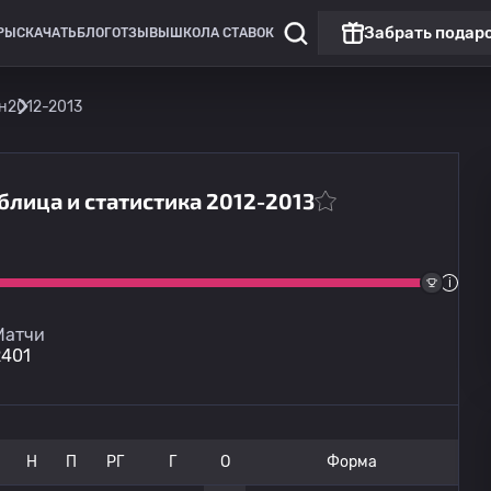
Забрать подар
РЫ
СКАЧАТЬ
БЛОГ
ОТЗЫВЫ
ШКОЛА СТАВОК
н
2012-2013
лица и статистика 2012-2013
Лига Европы
Топ матч
Бенфика
сегодня
22:00
Сердца
Матчи
2401
Н
П
РГ
Г
О
Форма