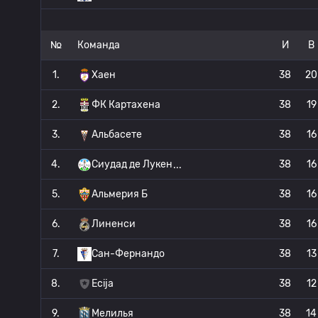
№
Команда
И
В
1.
Хаен
38
20
2.
ФК Картахена
38
19
3.
Альбасете
38
16
4.
Сиудад де Лукен
38
16
5.
Альмерия Б
38
16
6.
Линенси
38
16
7.
Сан-Фернандо
38
13
8.
Ecija
38
12
9.
Мелилья
38
14