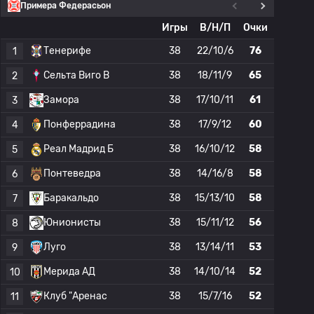
Примера Федерасьон
Игры
В/Н/П
Очки
Тенерифе
38
22/10/6
76
1
Сельта Виго B
38
18/11/9
65
2
Замора
38
17/10/11
61
3
Понферрадина
38
17/9/12
60
4
Реал Мадрид Б
38
16/10/12
58
5
Понтеведра
38
14/16/8
58
6
Баракальдо
38
15/13/10
58
7
Юнионисты
38
15/11/12
56
8
Луго
38
13/14/11
53
9
Мерида АД
38
14/10/14
52
10
Клуб "Аренас
38
15/7/16
52
11