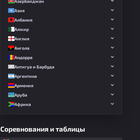
Азербайджан
Азия
Албания
Алжир
Англия
Ангола
Андорра
Антигуа и Барбуда
Аргентина
Армения
Аруба
Африка
Соревнования и таблицы