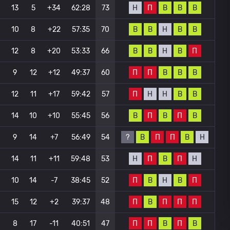
Н
П
В
В
В
0
13
5
+34
62:28
73
В
В
Н
В
В
0
10
8
+22
57:35
70
В
В
Н
В
П
12
8
+20
53:33
66
П
П
В
В
В
9
12
+12
49:37
60
П
Н
Н
В
В
12
11
+17
59:42
57
В
П
В
П
В
14
10
+10
55:45
56
?
В
П
П
В
Н
9
14
+7
56:49
54
Н
П
В
П
Н
14
11
+11
59:48
53
П
В
Н
В
П
10
14
-7
38:45
52
П
В
П
П
П
15
12
+2
39:37
48
П
П
В
П
В
8
17
-11
40:51
47