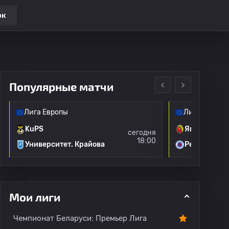
ок
Популярные матчи
Лига Европы
Лига Европы
KuPS
Ягеллония
сегодня
18:00
Университет. Крайова
Рейнджерс
Мои лиги
Чемпионат Беларуси: Премьер Лига