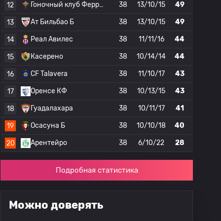
Гоночный клуб Ферроль
38
13/10/15
49
12
Ат Бильбао Б
38
13/10/15
49
13
Реал Авилес
38
11/11/16
44
14
Касерено
38
10/14/14
44
15
CF Talavera
38
11/10/17
43
16
Оренсе КФ
38
10/13/15
43
17
Гуадалахара
38
10/11/17
41
18
Осасуна Б
38
10/10/18
40
19
Арентейро
38
6/10/22
28
20
Подробная статистика
Можно доверять