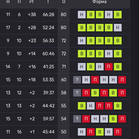
Н
П
РГ
Г
О
Форма
Н
В
В
Н
В
11
6
+38
66:28
80
В
В
В
В
Н
17
2
+28
52:24
80
Н
В
В
В
В
9
10
+23
56:33
72
В
В
В
Н
В
9
10
+14
60:46
72
Н
В
Н
П
В
14
7
+16
41:25
71
?
Н
П
Н
Н
П
15
10
+18
53:35
60
?
П
В
П
В
П
13
12
+2
39:37
58
В
Н
П
П
В
13
13
+2
44:42
55
?
П
Н
Н
В
П
15
12
+2
59:57
54
Н
П
В
Н
П
11
16
+1
45:44
50