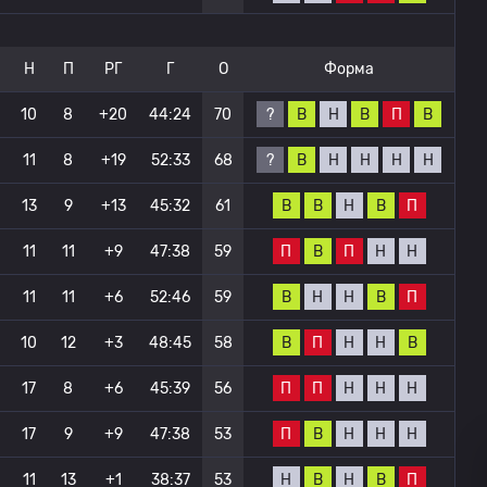
Н
П
РГ
Г
О
Форма
?
В
Н
В
П
В
10
8
+20
44:24
70
?
В
Н
Н
Н
Н
11
8
+19
52:33
68
В
В
Н
В
П
13
9
+13
45:32
61
П
В
П
Н
Н
11
11
+9
47:38
59
В
Н
Н
В
П
11
11
+6
52:46
59
В
П
Н
Н
В
10
12
+3
48:45
58
П
П
Н
Н
Н
17
8
+6
45:39
56
П
В
Н
Н
Н
17
9
+9
47:38
53
Н
В
Н
В
П
11
13
+1
38:37
53