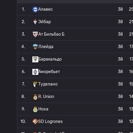
1.
Алавес
38
2
2.
Эйбар
38
2
3.
Ат Бильбао Б
38
2
4.
Ллейда
38
1
5.
Баракальдо
38
1
6.
Аморебьет
38
1
7.
Туделано
38
1
8.
R. Union
38
1
9.
Ноха
38
1
10.
SD Logrones
38
1