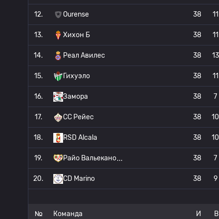
12.
Ourense
38
11
13.
Хихон Б
38
11
14.
Реал Авилес
38
13
15.
Гихуэло
38
11
16.
Замора
38
7
17.
СС Рейес
38
10
18.
RSD Alcala
38
10
19.
Райо Вальекано
38
7
20.
CD Marino
38
9
№
Команда
И
В