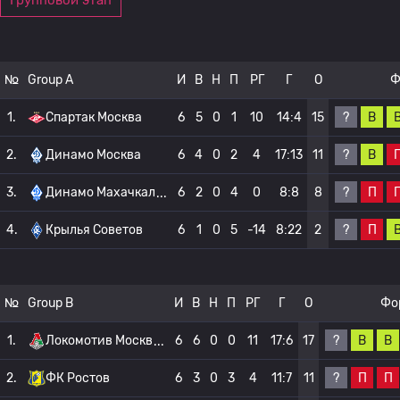
Групповой этап
№
Group A
И
В
Н
П
РГ
Г
О
Ф
?
В
1.
Спартак Москва
6
5
0
1
10
14:4
15
?
В
2.
Динамо Москва
6
4
0
2
4
17:13
11
?
П
3.
Динамо Махачкал
6
2
0
4
0
8:8
8
?
П
4.
Крылья Советов
6
1
0
5
-14
8:22
2
№
Group B
И
В
Н
П
РГ
Г
О
Фо
?
В
В
1.
Локомотив Москв
6
6
0
0
11
17:6
17
?
П
П
2.
ФК Ростов
6
3
0
3
4
11:7
11