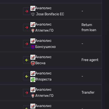
Анаполис
-
Jose Bonifacio EC
Анаполис
Return
from loan
Атлетик ГО
Анаполис
-
Бонсушеско
Анаполис
Free agent
Весна
Анаполис
-
Флореста
Анаполис
Transfer
Атлетик ГО
Анаполис
-