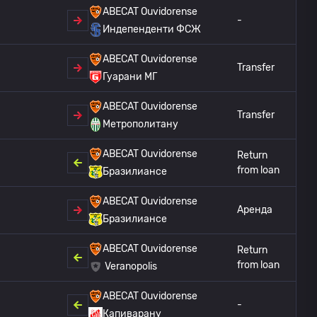
ABECAT Ouvidorense
-
Индепенденти ФСЖ
ABECAT Ouvidorense
Transfer
Гуарани МГ
ABECAT Ouvidorense
Transfer
Метрополитану
ABECAT Ouvidorense
Return
from loan
Бразилиансе
ABECAT Ouvidorense
Аренда
Бразилиансе
ABECAT Ouvidorense
Return
from loan
Veranopolis
ABECAT Ouvidorense
-
Капиварану