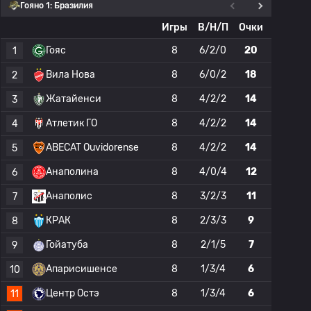
Гояно 1: Бразилия
Игры
В/Н/П
Очки
Гояс
8
6/2/0
20
1
Вила Нова
8
6/0/2
18
2
Жатайенси
8
4/2/2
14
3
Атлетик ГО
8
4/2/2
14
4
ABECAT Ouvidorense
8
4/2/2
14
5
Анаполина
8
4/0/4
12
6
Анаполис
8
3/2/3
11
7
КРАК
8
2/3/3
9
8
Гойатуба
8
2/1/5
7
9
Апарисишенсе
8
1/3/4
6
10
Центр Остэ
8
1/3/4
6
11