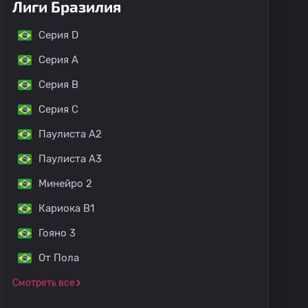
Лиги Бразилия
Серия D
Серия А
Серия B
Серия C
Паулиста A2
Паулиста A3
Минейро 2
Кариока B1
Гояно 3
От Пола
Смотреть все