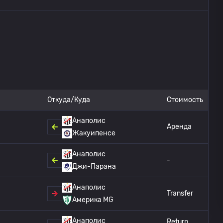
Откуда/Куда
Стоимость
Анаполис
Аренда
Жакуипенсе
Анаполис
-
Джи-Парана
Анаполис
Transfer
Америка MG
Анаполис
Return