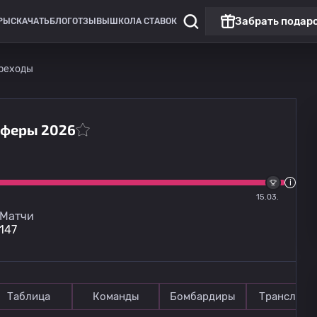
Забрать подар
РЫ
СКАЧАТЬ
БЛОГ
ОТЗЫВЫ
ШКОЛА СТАВОК
реходы
нсферы 2026
Лига Европы
Матч дня
Горник Забже
13.08
20:00
15.03.
Ференцварош
Матчи
147
Таблица
Команды
Бомбардиры
Трансляци