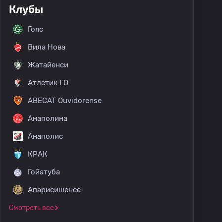
Клубы
Гояс
Вила Нова
Жатайенси
Атлетик ГО
ABECAT Ouvidorense
Анаполина
Анаполис
КРАК
Гойатуба
Апарисишенсе
Смотреть все