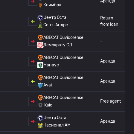
Аренда
Коимбра
Центр Остэ
Return
from loan
Сент-Андре
ABECAT Ouvidorense
-
Демократу СЛ
ABECAT Ouvidorense
Аренда
Манаус
ABECAT Ouvidorense
Аренда
Avai
ABECAT Ouvidorense
Free agent
Kaio
Центр Остэ
Аренда
Насионал АМ