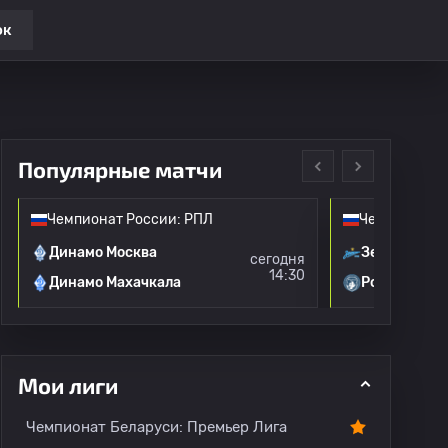
ок
Популярные матчи
Чемпионат России: РПЛ
Чемпионат Р
Динамо Москва
Зенит
сегодня
14:30
Динамо Махачкала
Родина Мос
Мои лиги
и
Переходы
Все игроки
Чемпионат Беларуси: Премьер Лига