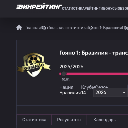
СТАТИСТИКА
РЕЙТИНГИ
БОНУСЫ
ОБЗО
СПОРТИВНАЯ СТАТИСТИКА
Главная
Футбольная статистика
Гояно 1: Бразилия
Пе
Гояно 1: Бразилия - тра
2026/2026
10.01.
Нация
Клубы
Сезон
2026
Бразилия
14
Статистика
Результаты
Календарь