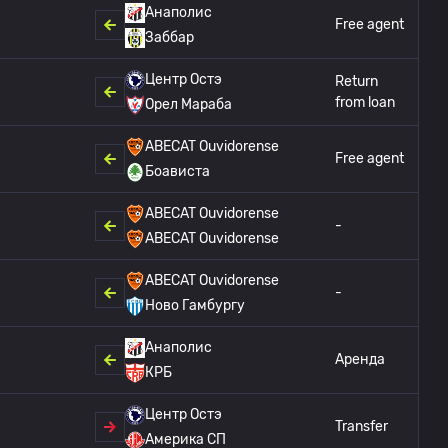
Анаполис
Free agent
Заббар
Центр Остэ
Return
from loan
Орел Мараба
ABECAT Ouvidorense
Free agent
Боависта
ABECAT Ouvidorense
-
ABECAT Ouvidorense
ABECAT Ouvidorense
-
Ново Гамбургу
Анаполис
Аренда
КРБ
Центр Остэ
Transfer
Америка СП