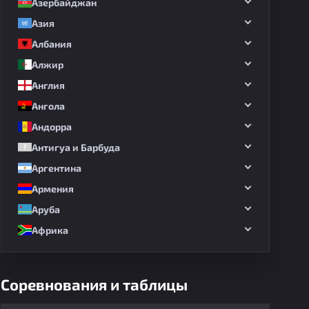
Азербайджан
Азия
Албания
Алжир
Англия
Ангола
Андорра
Антигуа и Барбуда
Аргентина
Армения
Аруба
Африка
Соревнования и таблицы