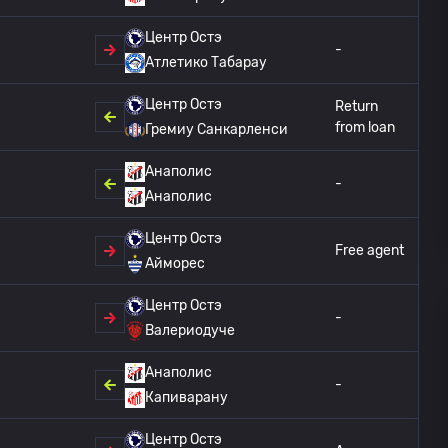
Центр Остэ
-
Атлетико Табарау
Центр Остэ
Return
from loan
Гремиу Санкарленси
Анаполис
-
Анаполис
Центр Остэ
Free agent
Айморес
Центр Остэ
-
Валериодуче
Анаполис
-
Капиварану
Центр Остэ