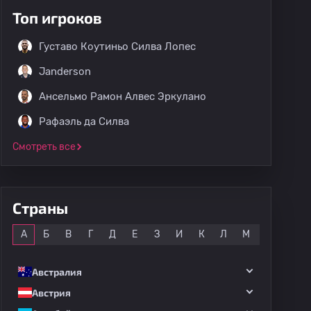
Топ игроков
Густаво Коутиньо Силва Лопес
Janderson
Ансельмо Рамон Алвес Эркулано
Рафаэль да Силва
Смотреть все
Страны
Все
А
Б
В
Г
Д
Е
З
И
К
Л
М
Н
О
Австралия
Австрия