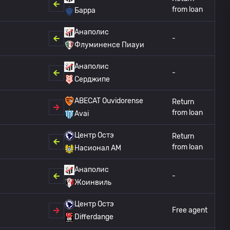
from loan
Барра
Анаполис
-
Флуминенсе Пиауи
Анаполис
-
Серджипе
ABECAT Ouvidorense
Return
from loan
Avai
Центр Остэ
Return
from loan
Насионал АМ
Анаполис
-
Жоинвиль
Центр Остэ
Free agent
Differdange