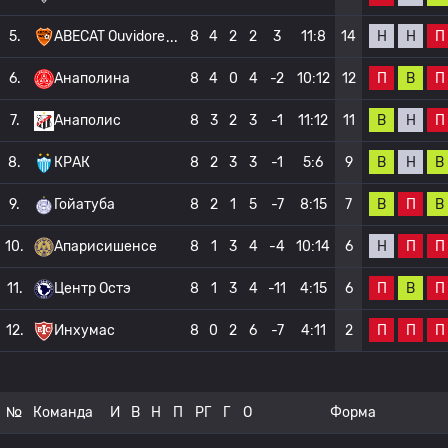
Н
Н
П
5.
ABECAT Ouvidore
8
4
2
2
3
11:8
14
П
В
П
6.
Анаполина
8
4
0
4
-2
10:12
12
В
Н
П
7.
Анаполис
8
3
2
3
-1
11:12
11
В
Н
В
8.
КРАК
8
2
3
3
-1
5:6
9
В
П
В
9.
Гойатуба
8
2
1
5
-7
8:15
7
Н
П
П
10.
Апарисишенсе
8
1
3
4
-4
10:14
6
П
В
П
11.
Центр Остэ
8
1
3
4
-11
4:15
6
П
П
П
12.
Инхумас
8
0
2
6
-7
4:11
2
№
Команда
И
В
Н
П
РГ
Г
О
Форма