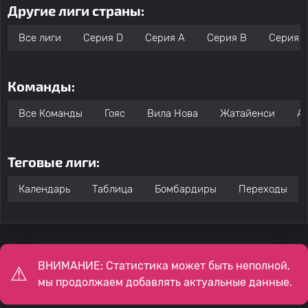
Другие лиги страны:
Все лиги
Серия D
Серия А
Серия B
Серия 
Команды:
Все Команды
Гояс
Вила Нова
Жатайенси
Ат
Теговые лиги:
Календарь
Таблица
Бомбардиры
Переходы
ВНИМАНИЕ: Статистика может быть неполной,
мы продолжаем добавлять актуальные данные.