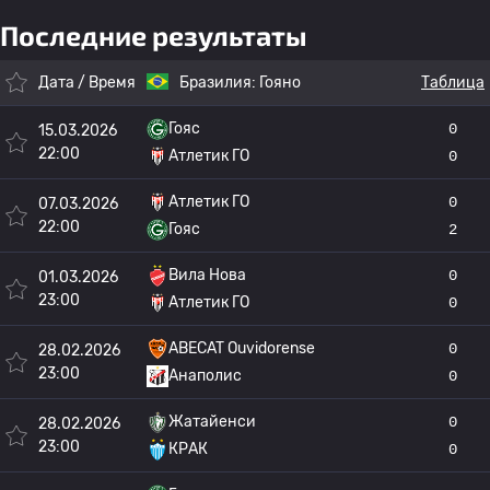
Последние результаты
Дата / Время
Бразилия:
Гояно
Таблица
Гояс
0
15.03.2026
22:00
Атлетик ГО
0
Атлетик ГО
0
07.03.2026
22:00
Гояс
2
Вила Нова
0
01.03.2026
23:00
Атлетик ГО
0
ABECAT Ouvidorense
0
28.02.2026
23:00
Анаполис
0
Жатайенси
0
28.02.2026
23:00
КРАК
0