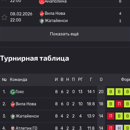
22:00
Анаполина
0
Вила Нова
4
08.02.2026
22:00
Жатайенси
1
Показать ещё
Турнирная таблица
№
Команда
И
В
Н
П
РГ
Г
О
Фор
В
В
В
1.
Гояс
8
6
2
0
13
14:1
20
В
П
В
2.
Вила Нова
8
6
0
2
10
18:8
18
П
В
В
3.
Жатайенси
8
4
2
2
4
13:9
14
П
Н
В
4.
Атлетик ГО
8
4
2
2
3
11:8
14