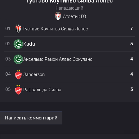
Густаво Коутиньо Силва Лопес
Нападающий
Атлетик ГО
01
7
Густаво Коутиньо Силва Лопес
Kadu
02
5
03
4
Ансельмо Рамон Алвес Эркулано
04
4
Janderson
05
3
Рафаэль да Силва
Написать комментарий