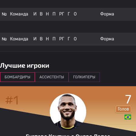
№
Команда
И
В
Н
П
РГ
Г
О
Форма
№
Команда
И
В
Н
П
РГ
Г
О
Форма
Лучшие игроки
БОМБАРДИРЫ
АССИСТЕНТЫ
ГОЛКИПЕРЫ
7
#1
Голов