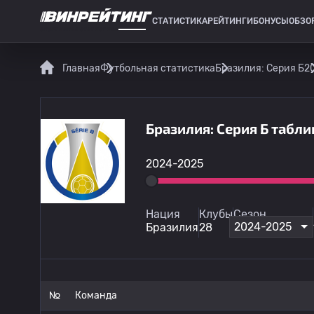
СТАТИСТИКА
РЕЙТИНГИ
БОНУСЫ
ОБЗО
СПОРТИВНАЯ СТАТИСТИКА
Главная
Футбольная статистика
Бразилия: Серия Б
2
Бразилия: Серия Б табли
2024-2025
Нация
Клубы
Сезон
2024-2025
Бразилия
28
№
Команда