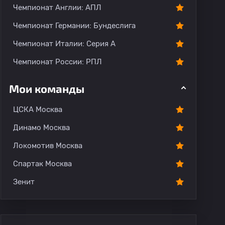
Чемпионат Англии: АПЛ
Чемпионат Германии: Бундеслига
Чемпионат Италии: Серия А
Чемпионат России: РПЛ
Мои команды
ЦСКА Москва
Динамо Москва
Локомотив Москва
Спартак Москва
Зенит