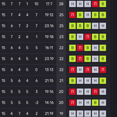
Н
Н
Н
П
В
15
7
7
1
10
17:7
28
П
В
Н
В
В
15
7
4
4
7
19:12
25
В
В
В
Н
Н
15
6
7
2
7
23:16
25
В
Н
П
В
В
15
7
2
6
1
19:18
23
В
П
В
Н
В
15
6
4
5
5
16:11
22
В
П
В
Н
В
15
6
4
5
4
23:19
22
П
Н
П
Н
П
15
6
4
5
0
13:13
22
В
Н
Н
Н
В
15
5
6
4
6
21:15
21
П
Н
Н
П
Н
15
5
5
5
3
19:16
20
П
Н
Н
В
Н
15
5
5
5
-2
14:16
20
Н
Н
Н
Н
Н
15
4
7
4
2
21:19
19