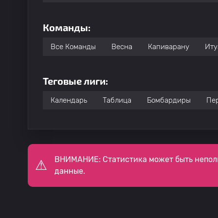
Команды:
Все Команды
Весна
Капиварану
Иту
Теговые лиги:
Календарь
Таблица
Бомбардиры
Пе
ВНИМАНИЕ: Статистика может быть непол
данные.