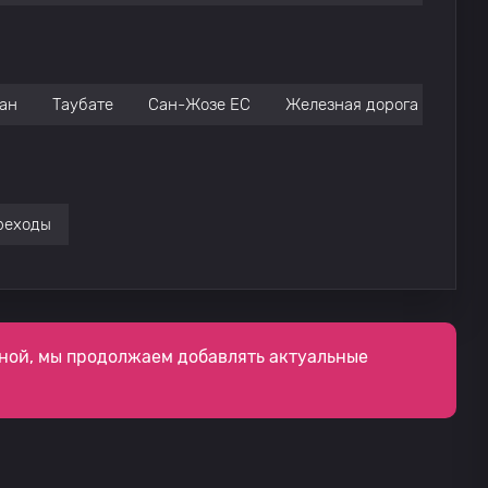
ан
Таубате
Сан-Жозе EC
Железная дорога
Пир
реходы
ной, мы продолжаем добавлять актуальные