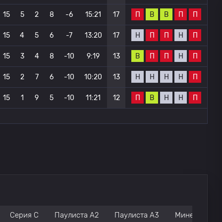
П
В
В
П
П
15
5
2
8
-6
15:21
17
Н
П
П
Н
П
15
4
5
6
-7
13:20
17
В
П
П
Н
П
15
3
4
8
-10
9:19
13
Н
Н
Н
Н
П
15
2
7
6
-10
10:20
13
П
В
Н
Н
П
15
1
9
5
-10
11:21
12
Серия C
Паулиста A2
Паулиста A3
Минейро 2