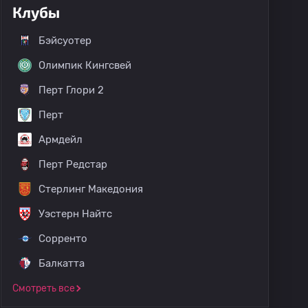
Клубы
Бэйсуотер
Олимпик Кингсвей
Перт Глори 2
Перт
Армдейл
Перт Редстар
Стерлинг Македония
Уэстерн Найтс
Сорренто
Балкатта
Смотреть все