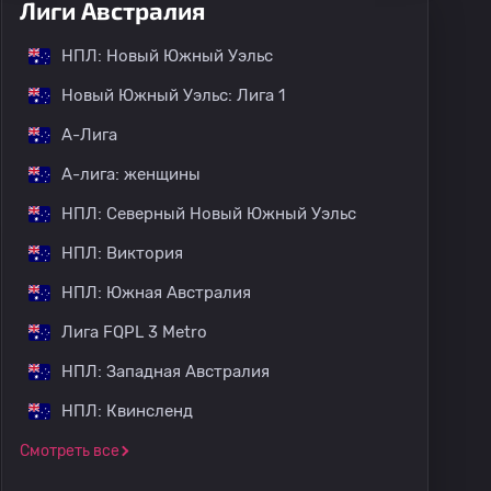
Лиги Австралия
НПЛ: Новый Южный Уэльс
Новый Южный Уэльс: Лига 1
А-Лига
А-лига: женщины
НПЛ: Северный Новый Южный Уэльс
НПЛ: Виктория
ПЛ: Северный Новый Южный Уэльс
НПЛ: Виктория
НПЛ
НПЛ: Южная Австралия
Лига FQPL 3 Metro
НПЛ: Западная Австралия
НПЛ: Квинсленд
суотер
Балкатта
Перт Глори 2
Инглвуд Юнайтед
Смотреть все