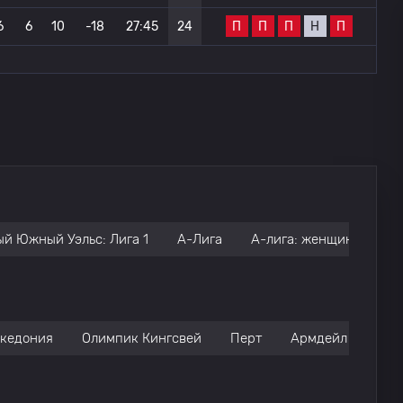
П
П
П
Н
П
6
6
10
-18
27:45
24
й Южный Уэльс: Лига 1
А-Лига
А-лига: женщины
Н
акедония
Олимпик Кингсвей
Перт
Армдейл
Бэй