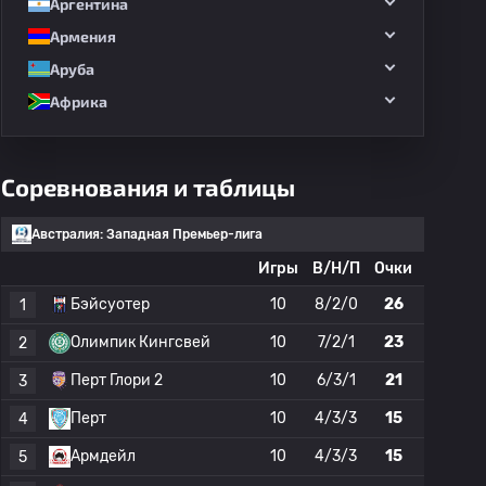
Аргентина
Армения
Аруба
Африка
Соревнования и таблицы
Австралия: Западная Премьер-лига
Игры
В/Н/П
Очки
Бэйсуотер
10
8/2/0
26
1
Олимпик Кингсвей
10
7/2/1
23
2
Перт Глори 2
10
6/3/1
21
3
Перт
10
4/3/3
15
4
Армдейл
10
4/3/3
15
5