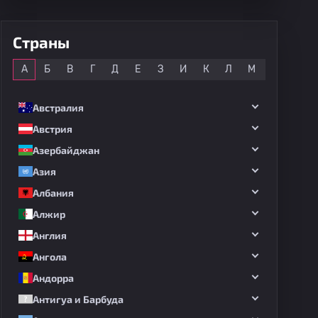
Страны
Все
А
Б
В
Г
Д
Е
З
И
К
Л
М
Н
О
Австралия
Австрия
Азербайджан
Азия
Албания
Алжир
Англия
Ангола
Андорра
Антигуа и Барбуда