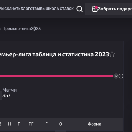
Забрать подар
РЫ
СКАЧАТЬ
БЛОГ
ОТЗЫВЫ
ШКОЛА СТАВОК
я Премьер-лига
2023
емьер-лига таблица и статистика 2023
Австралия: Западная Премьер-лига
Бэйсуотер
14.08
14:00
Стерлинг Македония
Матчи
357
В
Н
П
РГ
Г
О
Форма