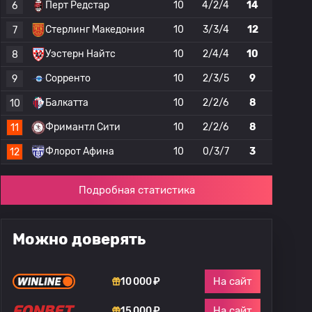
Перт Редстар
10
4/2/4
14
6
Стерлинг Македония
10
3/3/4
12
7
Уэстерн Найтс
10
2/4/4
10
8
Сорренто
10
2/3/5
9
9
Балкатта
10
2/2/6
8
10
Фримантл Сити
10
2/2/6
8
11
Флорот Афина
10
0/3/7
3
12
Подробная статистика
Можно доверять
На сайт
10 000 ₽
На сайт
15 000 ₽