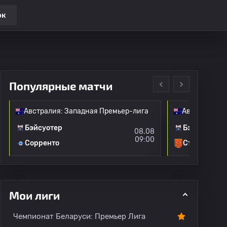
ок
Популярные матчи
Австралия: Западная Премьер-лига
Австралия: 
Бэйсуотер
Бэйсуотер
08.08
09:00
Сорренто
Стерлинг М
Мои лиги
Чемпионат Беларуси: Премьер Лига