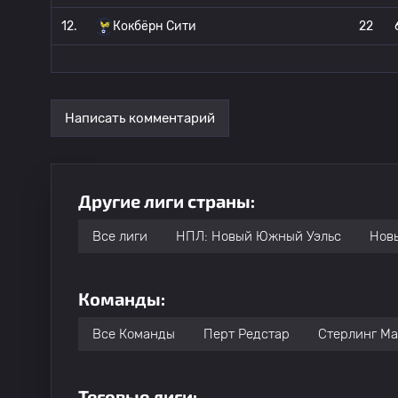
12.
Кокбёрн Сити
22
Написать комментарий
Другие лиги страны:
Все лиги
НПЛ: Новый Южный Уэльс
Новы
Команды:
Все Команды
Перт Редстар
Стерлинг М
Теговые лиги: