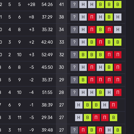
?
Н
Н
В
В
В
2
5
5
+28
54:26
41
?
Н
П
Н
В
Н
1
5
6
+8
37:29
38
?
Н
П
В
П
Н
0
4
8
+3
35:32
34
?
Н
В
П
В
В
0
3
9
+2
42:40
33
?
В
В
В
П
П
0
2
10
+3
52:49
32
?
Н
П
Н
В
П
8
6
8
-5
45:50
30
?
В
П
П
П
П
8
5
9
-2
35:37
29
?
Н
Н
В
Н
П
8
4
10
-4
51:55
28
Н
В
В
Н
П
7
6
9
-1
38:39
27
Н
В
П
П
В
8
3
11
-5
29:34
27
?
П
В
П
Н
В
8
3
11
-9
39:48
27