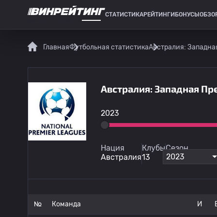
СТАТИСТИКА
РЕЙТИНГИ
БОНУСЫ
ОБЗО
СПОРТИВНАЯ СТАТИСТИКА
Главная
Футбольная статистика
Австралия: Западна
Австралия: Западная Пр
2023
Нация
Клубы
Сезон
2023
Австралия
13
№
Команда
И