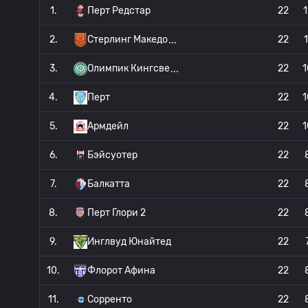
1.
Перт Редстар
22
1
2.
Стерлинг Македо
22
1
3.
Олимпик Кингсве
22
1
4.
Перт
22
1
5.
Армдейл
22
1
6.
Бэйсуотер
22
7.
Балкатта
22
8.
Перт Глори 2
22
9.
Инглвуд Юнайтед
22
10.
Флорот Афина
22
11.
Сорренто
22