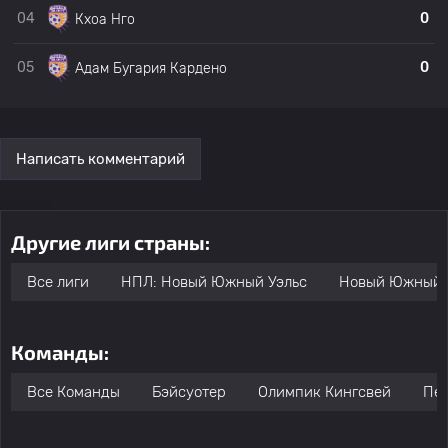
04
0
Кхоа Нго
05
0
Адам Бугария Кардено
Написать комментарий
Другие лиги страны:
Все лиги
НПЛ: Новый Южный Уэльс
Новый Южный У
Команды:
Все Команды
Бэйсуотер
Олимпик Кингсвей
Пер