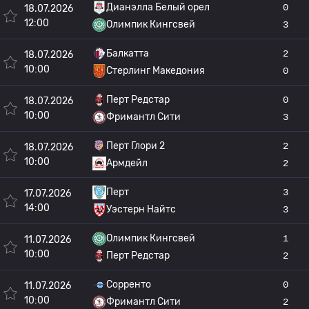
Дианэлла Белый орел
0
18.07.2026
12:00
Олимпик Кингсвей
3
Балкатта
2
18.07.2026
10:00
Стерлинг Македония
0
Перт Редстар
0
18.07.2026
10:00
Фримантл Сити
3
Перт Глори 2
2
18.07.2026
10:00
Армдейл
2
Перт
3
17.07.2026
14:00
Уэстерн Найтс
3
Олимпик Кингсвей
1
11.07.2026
10:00
Перт Редстар
2
Сорренто
0
11.07.2026
10:00
Фримантл Сити
2