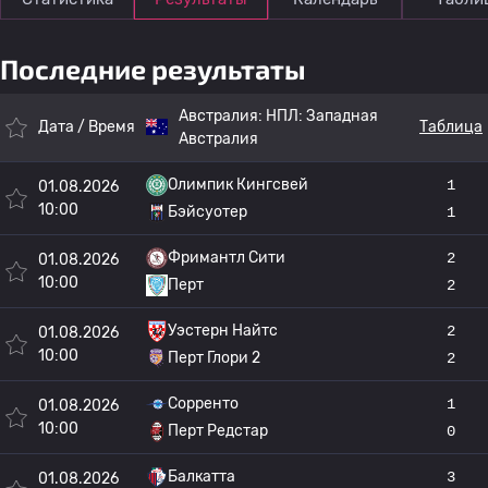
Последние результаты
Австралия:
НПЛ: Западная
Дата / Время
Таблица
Австралия
Олимпик Кингсвей
1
01.08.2026
10:00
Бэйсуотер
1
Фримантл Сити
2
01.08.2026
10:00
Перт
2
Уэстерн Найтс
2
01.08.2026
10:00
Перт Глори 2
2
Сорренто
1
01.08.2026
10:00
Перт Редстар
0
Балкатта
3
01.08.2026