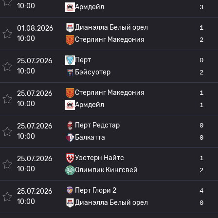
10:00
Армдейл
3
Дианэлла Белый орел
1
01.08.2026
10:00
Стерлинг Македония
2
Перт
0
25.07.2026
10:00
Бэйсуотер
2
Стерлинг Македония
1
25.07.2026
10:00
Армдейл
1
Перт Редстар
0
25.07.2026
10:00
Балкатта
0
Уэстерн Найтс
1
25.07.2026
10:00
Олимпик Кингсвей
2
Перт Глори 2
4
25.07.2026
10:00
Дианэлла Белый орел
0