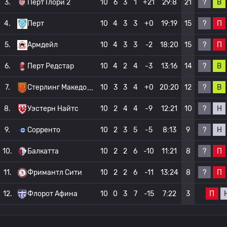
?
В
3.
Перт Глори 2
10
6
3
1
+21
29:8
21
?
П
4.
Перт
10
4
3
3
+0
19:19
15
?
П
5.
Армдейл
10
4
3
3
-2
18:20
15
?
В
6.
Перт Редстар
10
4
2
4
-3
13:16
14
?
В
7.
Стерлинг Македо
10
3
3
4
+0
20:20
12
?
Н
8.
Уэстерн Найтс
10
2
4
4
-9
12:21
10
?
Н
9.
Сорренто
10
2
3
5
-5
8:13
9
?
П
10.
Балкатта
10
2
2
6
-10
11:21
8
?
П
11.
Фримантл Сити
10
2
2
6
-11
13:24
8
П
12.
Флорот Афина
10
0
3
7
-15
7:22
3