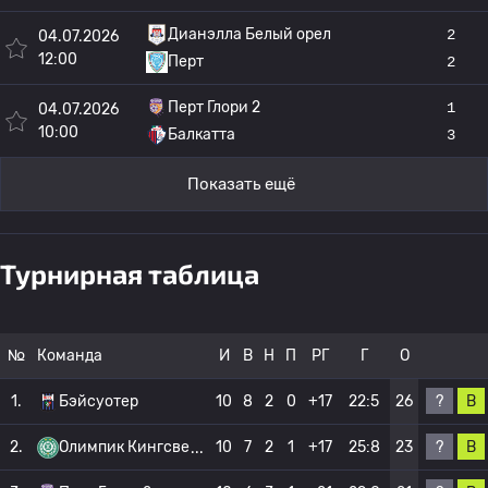
Дианэлла Белый орел
2
04.07.2026
12:00
Перт
2
Перт Глори 2
1
04.07.2026
10:00
Балкатта
3
Показать ещё
Турнирная таблица
№
Команда
И
В
Н
П
РГ
Г
О
?
В
1.
Бэйсуотер
10
8
2
0
+17
22:5
26
?
В
2.
Олимпик Кингсве
10
7
2
1
+17
25:8
23