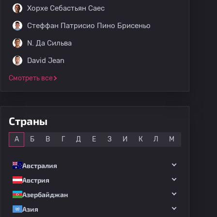
Хорхе Себастьян Саес
Стеффан Патрисио Пино Брисеньо
N. Да Сильва
David Jean
Смотреть все
Страны
Все
А
Б
В
Г
Д
Е
З
И
К
Л
М
Н
О
Австралия
Австрия
Азербайджан
Азия