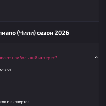
иапо (Чили) сезон 2026
ывают наибольший интерес?
ючают:
ов и экспертов.