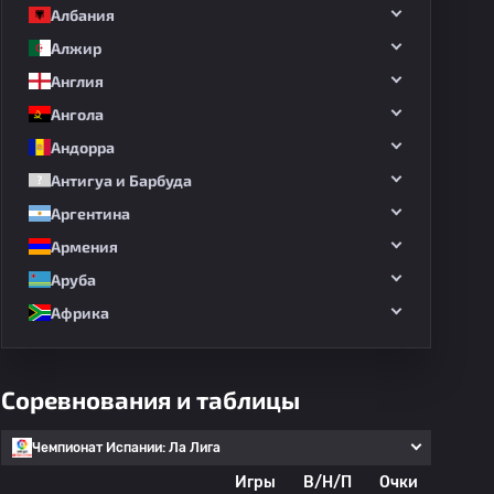
Албания
Алжир
Англия
Ангола
Андорра
Антигуа и Барбуда
Аргентина
Армения
Аруба
Африка
Соревнования и таблицы
Чемпионат Испании: Ла Лига
Игры
В/Н/П
Очки