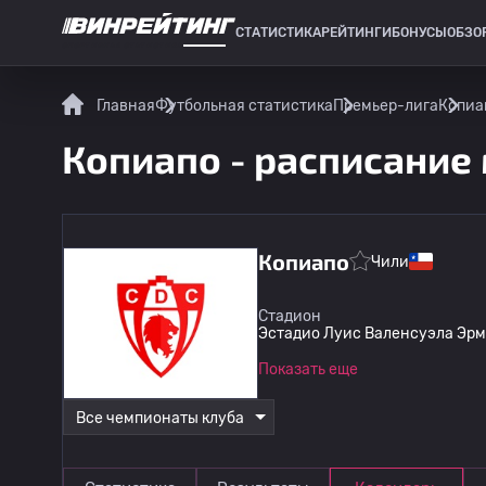
СТАТИСТИКА
РЕЙТИНГИ
БОНУСЫ
ОБЗО
СПОРТИВНАЯ СТАТИСТИКА
Главная
Футбольная статистика
Премьер-лига
Копиа
Копиапо - расписание
Копиапо
Чили
Стадион
Эстадио Луис Валенсуэла Эрм
Показать еще
Все чемпионаты клуба