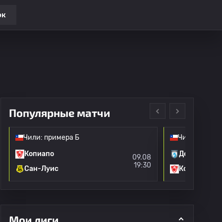
ок
Популярные матчи
Чили: примера Б
Чили: приме
Копиапо
Депортес И
09.08
19:30
Сан-Луис
Копиапо
Мои лиги