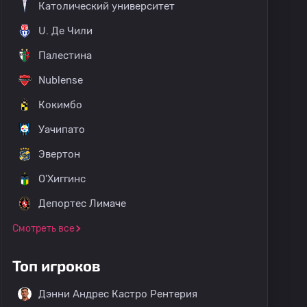
Католический университет
U. Де Чили
Палестина
Nublense
Кокимбо
Уачипато
Эвертон
О'Хиггинс
Депортес Лимаче
Смотреть все
Топ игроков
Дэнни Андрес Кастро Рентерия