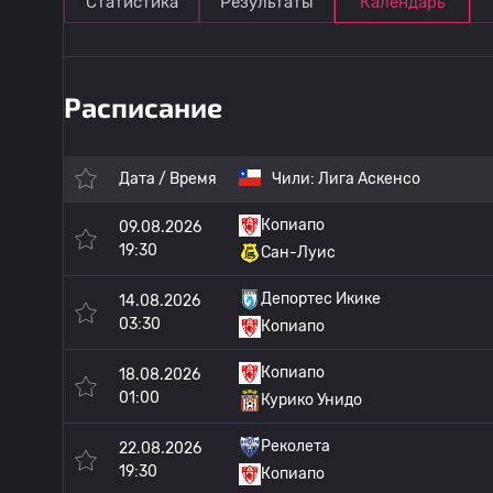
Статистика
Результаты
Календарь
Расписание
Дата / Время
Чили:
Лига Аскенсо
Копиапо
09.08.2026
19:30
Сан-Луис
Депортес Икике
14.08.2026
03:30
Копиапо
Копиапо
18.08.2026
01:00
Курико Унидо
Реколета
22.08.2026
19:30
Копиапо