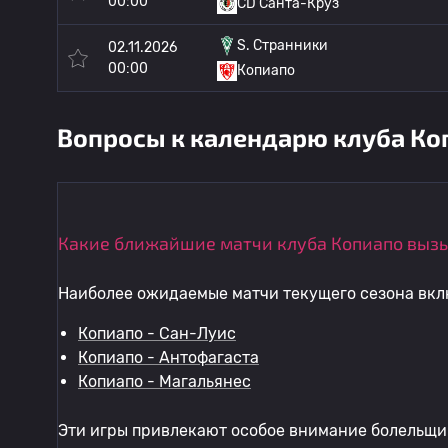
00:00
CD Санта-Круз
S. Странники
02.11.2026
00:00
Копиапо
Вопросы к календарю клуба Коп
Какие ближайшие матчи клуба Копиапо выз
Наиболее ожидаемые матчи текущего сезона вкл
Копиапо - Сан-Луис
Копиапо - Антофагаста
Копиапо - Магальянес
Эти игры привлекают особое внимание болельщик