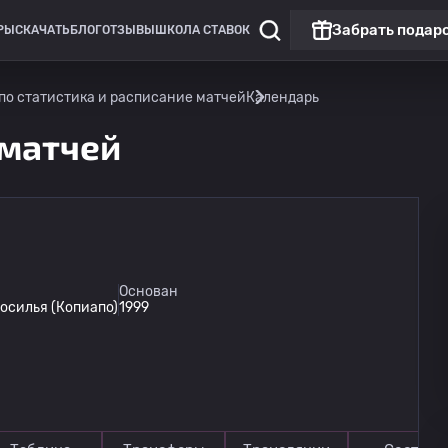
Забрать подар
РЫ
СКАЧАТЬ
БЛОГ
ОТЗЫВЫ
ШКОЛА СТАВОК
по статистика и расписание матчей
Календарь
 матчей
Чили: примера Б
Основан
осилья (Копиапо)
1999
Депортес Икике
14.08
03:30
Копиапо