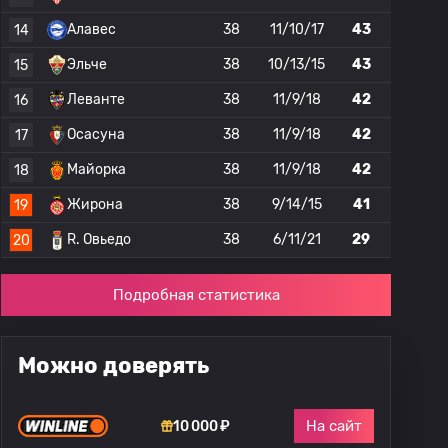
Алавес
38
11/10/17
43
14
Эльче
38
10/13/15
43
15
Леванте
38
11/9/18
42
16
Осасуна
38
11/9/18
42
17
Майорка
38
11/9/18
42
18
Жирона
38
9/14/15
41
19
R. Овьедо
38
6/11/21
29
20
Подробная статистика
Можно доверять
На сайт
10 000 ₽