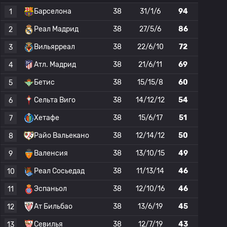
Барселона
38
31/1/6
94
1
Реал Мадрид
38
27/5/6
86
2
Вильярреал
38
22/6/10
72
3
Атл. Мадрид
38
21/6/11
69
4
Бетис
38
15/15/8
60
5
Сельта Виго
38
14/12/12
54
6
Хетафе
38
15/6/17
51
7
Райо Вальекано
38
12/14/12
50
8
Валенсия
38
13/10/15
49
9
Реал Сосьедад
38
11/13/14
46
10
Эспаньол
38
12/10/16
46
11
Ат Бильбао
38
13/6/19
45
12
Севилья
38
12/7/19
43
13