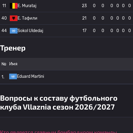
11
E. Murataj
23
0
0
0
0
0
0
40
E. Тафили
21
0
0
0
0
0
0
44
Sokol Uldedaj
17
0
0
0
0
0
0
Тренер
№
Имя
Eduard Martini
1.
Вопросы к составу футбольного
клуба Vllaznia сезон 2026/2027
Кто является главным бомбардиром команды