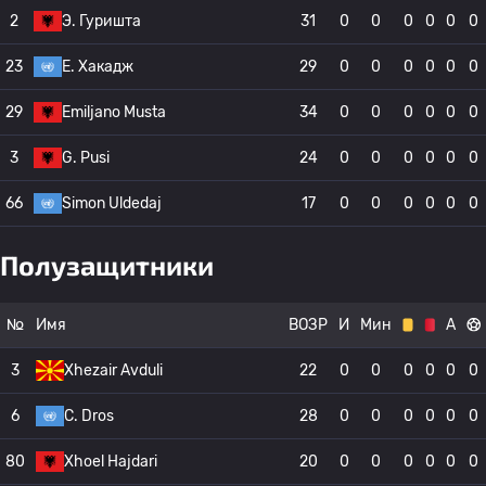
2
Э. Гуришта
31
0
0
0
0
0
0
23
E. Хакадж
29
0
0
0
0
0
0
29
Emiljano Musta
34
0
0
0
0
0
0
3
G. Pusi
24
0
0
0
0
0
0
66
Simon Uldedaj
17
0
0
0
0
0
0
Полузащитники
№
Имя
ВОЗР
И
Мин
А
3
Xhezair Avduli
22
0
0
0
0
0
0
6
C. Dros
28
0
0
0
0
0
0
80
Xhoel Hajdari
20
0
0
0
0
0
0