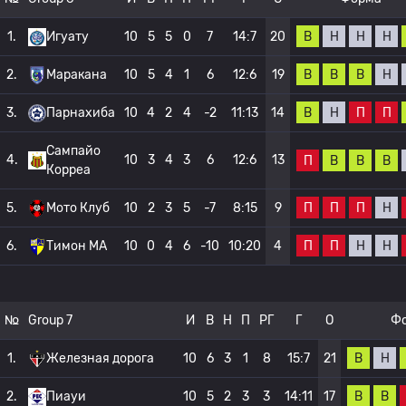
В
Н
Н
Н
1.
Игуату
10
5
5
0
7
14:7
20
В
В
В
Н
2.
Маракана
10
5
4
1
6
12:6
19
В
Н
П
П
3.
Парнахиба
10
4
2
4
-2
11:13
14
Сампайо
4.
10
3
4
3
6
12:6
13
П
В
В
В
Корреа
П
П
П
Н
5.
Мото Клуб
10
2
3
5
-7
8:15
9
П
П
Н
Н
6.
Тимон МА
10
0
4
6
-10
10:20
4
№
Group 7
И
В
Н
П
РГ
Г
О
Ф
В
Н
1.
Железная дорога
10
6
3
1
8
15:7
21
В
В
2.
Пиауи
10
5
2
3
3
14:11
17