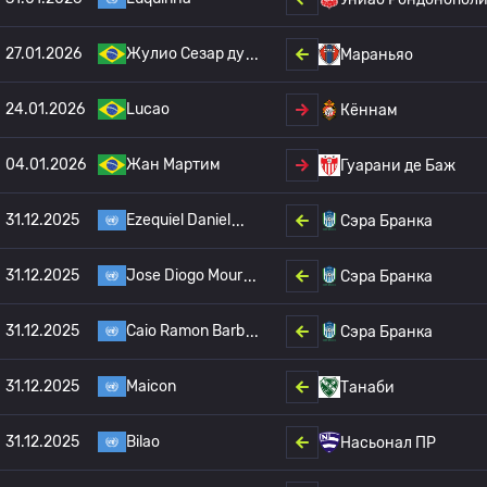
27.01.2026
Жулио Сезар ду
Мараньяо
24.01.2026
Lucao
Кённам
04.01.2026
Жан Мартим
Гуарани де Баж
31.12.2025
Ezequiel Daniel
Сэра Бранка
31.12.2025
Jose Diogo Mour
Сэра Бранка
31.12.2025
Caio Ramon Barb
Сэра Бранка
31.12.2025
Maicon
Танаби
31.12.2025
Bilao
Насьонал ПР