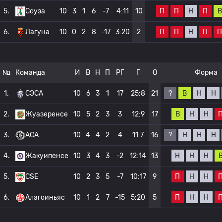
П
П
Н
П
В
5.
Соуза
10
3
1
6
-7
4:11
10
П
П
Н
П
П
6.
Лагуна
10
0
2
8
-17
3:20
2
№
Команда
И
В
Н
П
РГ
Г
О
Форма
?
В
Н
Н
1.
СЭСА
10
6
3
1
17
25:8
21
В
Н
Н
2.
Жуазеренсе
10
5
2
3
3
12:9
17
?
Н
Н
Н
3.
АСА
10
4
4
2
4
11:7
16
Н
Н
Н
4.
Жакуипенсе
10
3
4
3
-2
12:14
13
П
Н
Н
5.
CSE
10
2
3
5
-7
10:17
9
П
Н
Н
6.
Алагоиньяс
10
1
2
7
-15
5:20
5