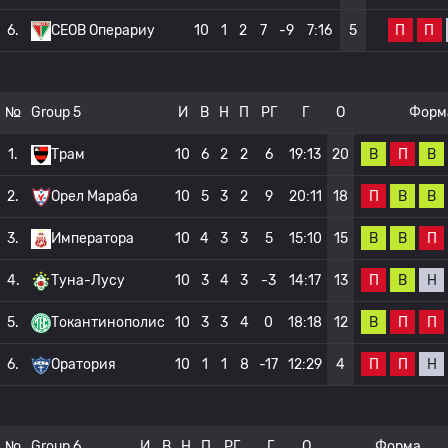
П
П
6.
СЕОВ Операриу
10
1
2
7
-9
7:16
5
№
Group 5
И
В
Н
П
РГ
Г
О
Форм
В
П
В
1.
Трам
10
6
2
2
6
19:13
20
П
В
В
2.
Орел Мараба
10
5
3
2
9
20:11
18
В
В
П
3.
Императора
10
4
3
3
5
15:10
15
П
В
Н
4.
Туна-Лусу
10
3
4
3
-3
14:17
13
В
П
П
5.
Токантинополис
10
3
3
4
0
18:18
12
П
П
Н
6.
Оратория
10
1
1
8
-17
12:29
4
№
Group 6
И
В
Н
П
РГ
Г
О
Форма