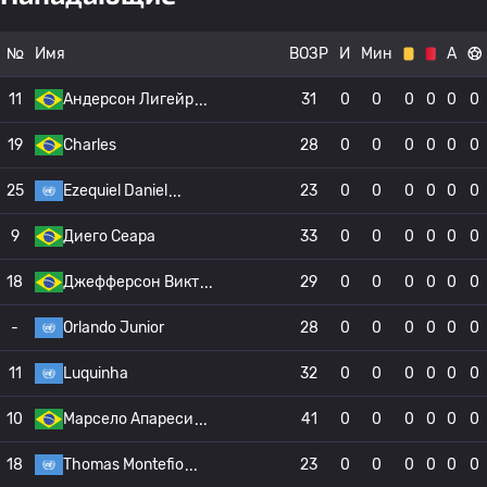
№
Имя
ВОЗР
И
Мин
А
11
Андерсон Лигейр
31
0
0
0
0
0
0
19
Charles
28
0
0
0
0
0
0
25
Ezequiel Daniel
23
0
0
0
0
0
0
9
Диего Сеара
33
0
0
0
0
0
0
18
Джефферсон Викт
29
0
0
0
0
0
0
-
Orlando Junior
28
0
0
0
0
0
0
11
Luquinha
32
0
0
0
0
0
0
10
Марсело Апареси
41
0
0
0
0
0
0
18
Thomas Montefio
23
0
0
0
0
0
0