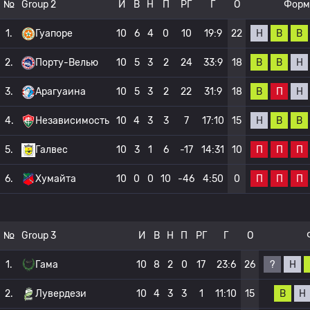
№
Group 2
И
В
Н
П
РГ
Г
О
Форм
Н
В
В
1.
Гуапоре
10
6
4
0
10
19:9
22
В
В
Н
2.
Порту-Велью
10
5
3
2
24
33:9
18
В
П
Н
3.
Арагуаина
10
5
3
2
22
31:9
18
Н
В
В
4.
Независимость
10
4
3
3
7
17:10
15
П
П
П
5.
Галвес
10
3
1
6
-17
14:31
10
П
П
П
6.
Хумайта
10
0
0
10
-46
4:50
0
№
Group 3
И
В
Н
П
РГ
Г
О
?
Н
1.
Гама
10
8
2
0
17
23:6
26
В
Н
2.
Лувердези
10
4
3
3
1
11:10
15