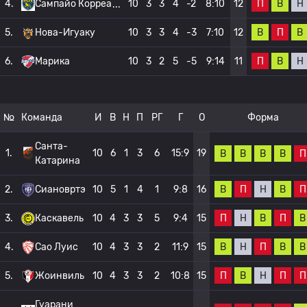
П
В
Н
4.
Сампайо Корреа
10
3
3
4
-2
8:10
12
В
П
В
5.
Нова-Игуаку
10
3
3
4
-3
7:10
12
П
В
Н
6.
Марика
10
3
2
5
-5
9:14
11
№
Команда
И
В
Н
П
РГ
Г
О
Форма
Санта-
1.
10
6
1
3
6
15:9
19
В
В
В
В
П
Катарина
В
П
Н
В
П
2.
Сиановртэ
10
5
1
4
1
9:8
16
П
Н
В
П
В
3.
Каскавель
10
4
3
3
5
9:4
15
В
Н
П
В
В
4.
Сао Луис
10
4
3
3
2
11:9
15
П
В
Н
П
П
5.
Жоинвиль
10
4
3
3
2
10:8
15
Гуарани