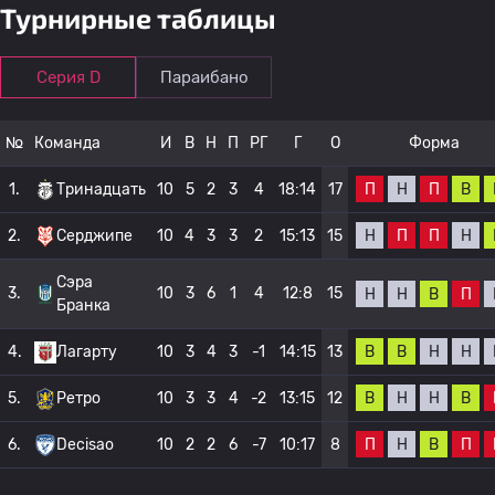
Турнирные таблицы
Серия D
Параибано
№
Команда
И
В
Н
П
РГ
Г
О
Форма
П
Н
П
В
1.
Тринадцать
10
5
2
3
4
18:14
17
Н
П
П
Н
2.
Серджипе
10
4
3
3
2
15:13
15
Сэра
3.
10
3
6
1
4
12:8
15
Н
Н
В
П
Бранка
В
В
Н
Н
4.
Лагарту
10
3
4
3
-1
14:15
13
В
Н
Н
В
5.
Ретро
10
3
3
4
-2
13:15
12
П
Н
В
П
6.
Decisao
10
2
2
6
-7
10:17
8