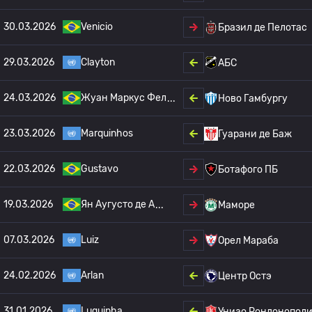
30.03.2026
Venicio
Бразил де Пелотас
29.03.2026
Clayton
АБС
24.03.2026
Жуан Маркус Фел
Ново Гамбургу
23.03.2026
Marquinhos
Гуарани де Баж
22.03.2026
Gustavo
Ботафого ПБ
19.03.2026
Ян Аугусто де А
Маморе
07.03.2026
Luiz
Орел Мараба
24.02.2026
Arlan
Центр Остэ
31.01.2026
Luquinha
Униао Рондонопол