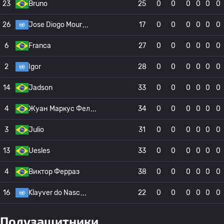
23
Bruno
25
0
0
0
0
0
0
26
Jose Diogo Mour
17
0
0
0
0
0
0
6
Franca
27
0
0
0
0
0
0
2
Igor
28
0
0
0
0
0
0
14
Jadson
33
0
0
0
0
0
0
4
Жуан Маркус Фел
34
0
0
0
0
0
0
3
Julio
31
0
0
0
0
0
0
13
Uesles
33
0
0
0
0
0
0
4
Виктор Ферраз
38
0
0
0
0
0
0
16
Klayver do Nasc
22
0
0
0
0
0
0
Полузащитники