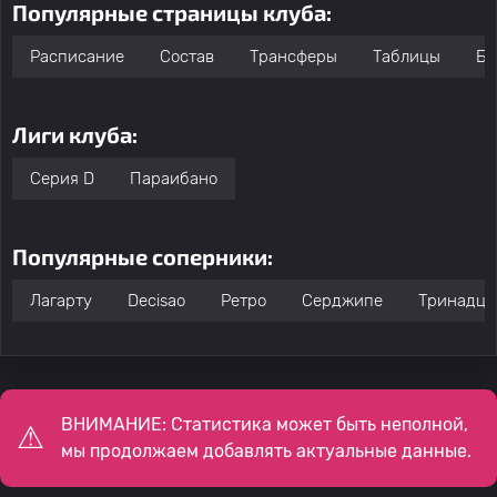
Популярные страницы клуба:
Расписание
Состав
Трансферы
Таблицы
Бо
Лиги клуба:
Серия D
Параибано
Популярные соперники:
Лагарту
Decisao
Ретро
Серджипе
Тринадца
ВНИМАНИЕ: Статистика может быть неполной,
мы продолжаем добавлять актуальные данные.