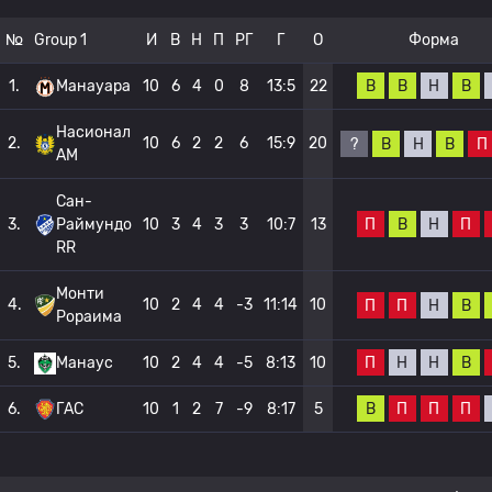
№
Group 1
И
В
Н
П
РГ
Г
О
Форма
В
В
Н
В
1.
Манауара
10
6
4
0
8
13:5
22
Насионал
2.
10
6
2
2
6
15:9
20
?
В
Н
В
П
АМ
Сан-
П
В
Н
П
3.
Раймундо
10
3
4
3
3
10:7
13
RR
Монти
4.
10
2
4
4
-3
11:14
10
П
П
Н
В
Рораима
П
Н
Н
В
5.
Манаус
10
2
4
4
-5
8:13
10
В
П
П
П
6.
ГАС
10
1
2
7
-9
8:17
5