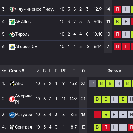
П
Н
3.
Флуминенсе Пиау
10
3
5
2
3
12:9
14
В
Н
4.
AE Altos
10
3
2
5
-6
9:15
11
П
Н
5.
Тироль
10
2
4
4
0
10:10
10
П
П
6.
Atletico-CE
10
1
4
5
-8
6:14
7
№
Group 8
И
В
Н
П
РГ
Г
О
Форма
?
В
В
Н
В
1.
АБС
10
7
2
1
9
15:6
23
Америка
2.
10
6
3
1
11
14:3
21
В
В
Н
В
Н
РН
П
В
Н
Н
Н
3.
Магуари
10
3
4
3
3
8:5
13
В
П
Н
Н
П
4.
Сентрал
10
3
4
3
1
8:7
13