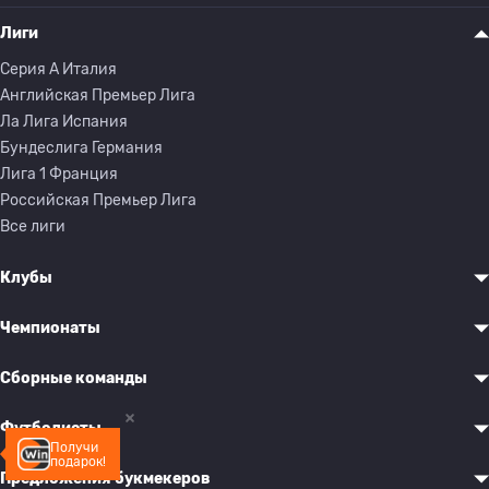
Лиги
Серия A Италия
Английская Премьер Лига
Ла Лига Испания
Бундеслига Германия
Лига 1 Франция
Российская Премьер Лига
Все лиги
Клубы
Чемпионаты
Сборные команды
Футболисты
Получи
подарок!
Предложения букмекеров