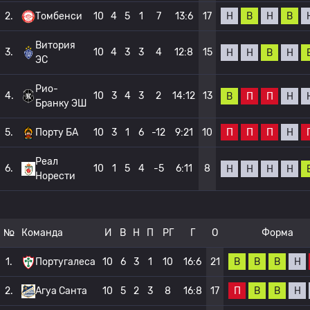
Н
В
Н
В
2.
Томбенси
10
4
5
1
7
13:6
17
Витория
3.
10
4
3
3
4
12:8
15
Н
Н
В
Н
ЭС
Рио-
4.
10
3
4
3
2
14:12
13
В
П
П
Н
Бранку ЭШ
П
П
П
Н
5.
Порту БА
10
3
1
6
-12
9:21
10
Реал
6.
10
1
5
4
-5
6:11
8
Н
Н
Н
Н
Норести
№
Команда
И
В
Н
П
РГ
Г
О
Форма
В
В
В
Н
1.
Португалеса
10
6
3
1
10
16:6
21
П
В
В
Н
2.
Агуа Санта
10
5
2
3
8
16:8
17