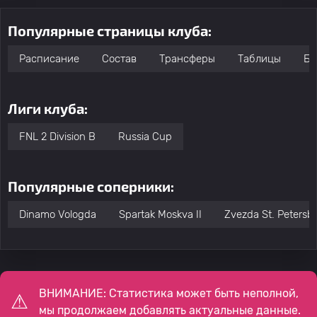
Популярные страницы клуба:
Расписание
Состав
Трансферы
Таблицы
Бо
Лиги клуба:
FNL 2 Division B
Russia Cup
Популярные соперники:
Dinamo Vologda
Spartak Moskva II
Zvezda St. Petersb
ВНИМАНИЕ: Статистика может быть неполной,
мы продолжаем добавлять актуальные данные.