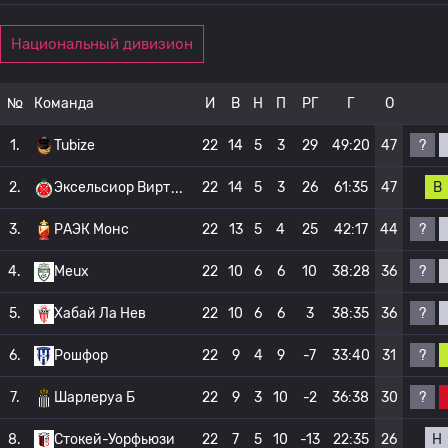
Национальный дивизион
№
Команда
И
В
Н
П
РГ
Г
О
?
1.
Tubize
22
14
5
3
29
49:20
47
В
2.
Эксельсиор Вирт
22
14
5
3
26
61:35
47
?
3.
РАЭК Монс
22
13
5
4
25
42:17
44
?
4.
Meux
22
10
6
6
10
38:28
36
?
5.
Хабай Ла Нев
22
10
6
6
3
38:35
36
?
6.
Рошфор
22
9
4
9
-7
33:40
31
?
7.
Шарлеруа Б
22
9
3
10
-2
36:38
30
Н
8.
Стокей-Уорфьюзи
22
7
5
10
-13
22:35
26