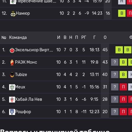
Н
П
11.
Пересечение Шае
10
3
3
4
-4
15:19
20
В
П
12.
Намюр
10
2
2
6
-9
14:23
16
№
Команда
И
В
Н
П
РГ
Г
О
В
В
1.
Эксельсиор Вирт
10
7
0
3
5
18:13
45
?
В
2.
РАЭК Монс
10
6
3
1
11
19:8
43
?
В
3.
Tubize
10
4
4
2
2
13:11
40
?
П
4.
Meux
10
4
1
5
-1
15:16
31
?
П
5.
Хабай Ла Нев
10
3
1
6
-6
9:15
28
?
П
6.
Рошфор
10
1
1
8
-11
12:23
20
Вопросы к турнирной таблице