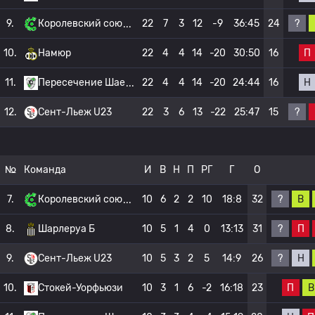
?
9.
Королевский сою
22
7
3
12
-9
36:45
24
П
10.
Намюр
22
4
4
14
-20
30:50
16
Н
11.
Пересечение Шае
22
4
4
14
-20
24:44
16
?
12.
Сент-Льеж U23
22
3
6
13
-22
25:47
15
№
Команда
И
В
Н
П
РГ
Г
О
?
В
7.
Королевский сою
10
6
2
2
10
18:8
32
?
П
8.
Шарлеруа Б
10
5
1
4
0
13:13
31
?
Н
9.
Сент-Льеж U23
10
5
3
2
5
14:9
26
П
В
10.
Стокей-Уорфьюзи
10
3
1
6
-2
16:18
23