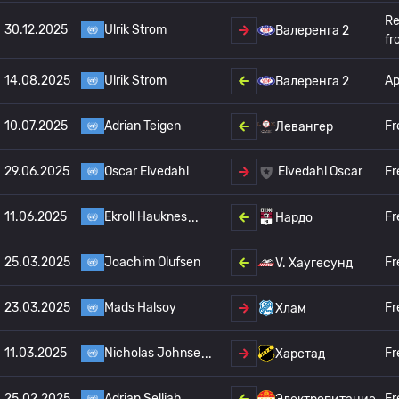
Re
30.12.2025
Ulrik Strom
Валеренга 2
fr
14.08.2025
Ulrik Strom
А
Валеренга 2
10.07.2025
Adrian Teigen
Fr
Левангер
29.06.2025
Oscar Elvedahl
Fr
Elvedahl Oscar
11.06.2025
Ekroll Hauknes
Fr
Нардо
25.03.2025
Joachim Olufsen
Fr
V. Хаугесунд
23.03.2025
Mads Halsoy
Fr
Хлам
11.03.2025
Nicholas Johnse
Fr
Харстад
25.02.2025
Adrian Selliah
Fr