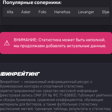
Популярные соперники:
Alta
Asker
Follo
Hønefoss
Levanger
Stjørd
ВНИМАНИЕ: Статистика может быть неполной,
мы продолжаем добавлять актуальные данные.
Винрейтинг — независимый информационный ресурс о
букмекерских конторах и спортивной статистике,
зарегистрированный как средство массовой информации
(реестровая запись СМИ ЭЛ № ФС 77-83883). Публикует рейтинги
и обзоры букмекеров, сравнения коэффициентов, обучающие
материалы для беттеров, а также футбольную статистику:
расписание матчей, турнирные таблицы, результаты и статистику