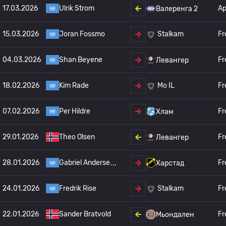
17.03.2026
Ulrik Strom
А
Валеренга 2
15.03.2026
Joran Fossmo
Fr
Stalkam
04.03.2026
Shan Beyene
Fr
Левангер
18.02.2026
Kim Rade
Fr
Mo IL
07.02.2026
Per Hildre
Fr
Хлам
29.01.2026
Theo Olsen
Fr
Левангер
28.01.2026
Gabriel Anderse
Fr
Харстад
24.01.2026
Fredrik Rise
Fr
Stalkam
22.01.2026
Sander Bratvold
Fr
Мьондален