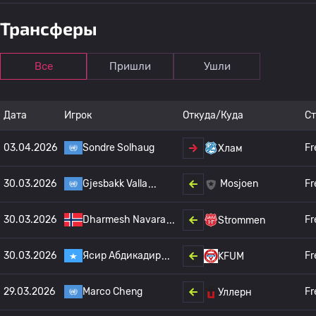
Трансферы
Все
Пришли
Ушли
Дата
Игрок
Откуда/Куда
С
03.04.2026
Sondre Solhaug
Fr
Хлам
30.03.2026
Gjesbakk Valla
Fr
Mosjoen
30.03.2026
Dharmesh Navara
Fr
Strommen
30.03.2026
Ясир Абдикадир
Fr
KFUM
29.03.2026
Marco Cheng
Fr
Уллерн