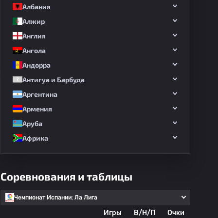
Албания
Алжир
Англия
Ангола
Андорра
Антигуа и Барбуда
Аргентина
Армения
Аруба
Африка
Соревнования и таблицы
Чемпионат Испании: Ла Лига
Игры
В/Н/П
Очки