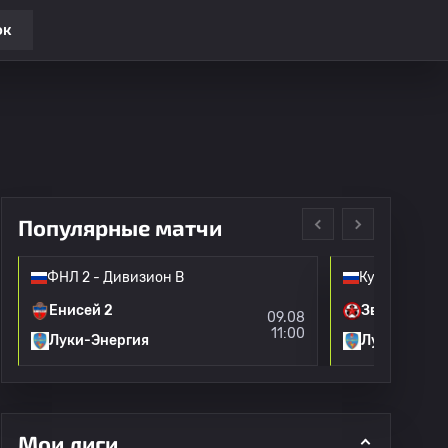
ок
Популярные матчи
ФНЛ 2 - Дивизион B
Кубок Росси
Енисей 2
Звезда Сан
09.08
11:00
Луки-Энергия
Луки-Энерг
Мои лиги