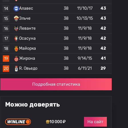
Алавес
38
11/10/17
43
14
Эльче
38
10/13/15
43
15
Леванте
38
11/9/18
42
16
Осасуна
38
11/9/18
42
17
Майорка
38
11/9/18
42
18
Жирона
38
9/14/15
41
19
R. Овьедо
38
6/11/21
29
20
Подробная статистика
Можно доверять
На сайт
10 000 ₽