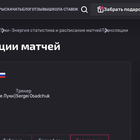
Забрать подар
РЫ
СКАЧАТЬ
БЛОГ
ОТЗЫВЫ
ШКОЛА СТАВОК
Луки-Энергия статистика и расписание матчей
Трансляции
ции матчей
Кубок России
Тренер
е Луки)
Sergei Osadchuk
Звезда Санкт-Петербург
12.08
14:00
Луки-Энергия