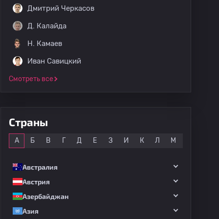
Дмитрий Черкасов
Д. Калайда
Н. Камаев
Иван Савицкий
Смотреть все
Страны
Все
А
Б
В
Г
Д
Е
З
И
К
Л
М
Н
О
Австралия
Австрия
Азербайджан
Азия