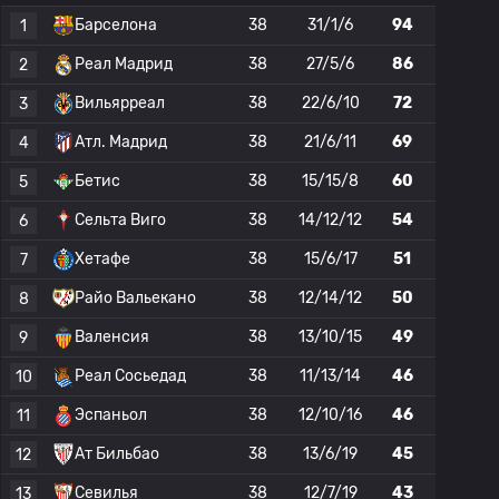
Барселона
38
31/1/6
94
1
Реал Мадрид
38
27/5/6
86
2
Вильярреал
38
22/6/10
72
3
Атл. Мадрид
38
21/6/11
69
4
Бетис
38
15/15/8
60
5
Сельта Виго
38
14/12/12
54
6
Хетафе
38
15/6/17
51
7
Райо Вальекано
38
12/14/12
50
8
Валенсия
38
13/10/15
49
9
Реал Сосьедад
38
11/13/14
46
10
Эспаньол
38
12/10/16
46
11
Ат Бильбао
38
13/6/19
45
12
Севилья
38
12/7/19
43
13