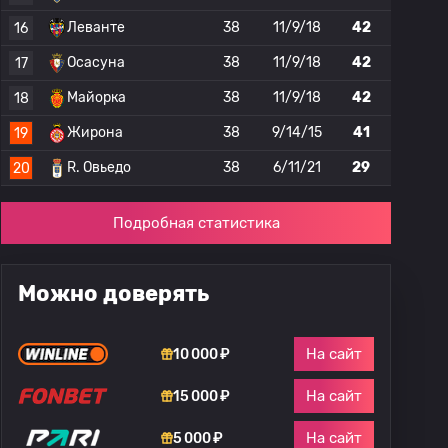
Леванте
38
11/9/18
42
16
Осасуна
38
11/9/18
42
17
Майорка
38
11/9/18
42
18
Жирона
38
9/14/15
41
19
R. Овьедо
38
6/11/21
29
20
Подробная статистика
Можно доверять
На сайт
10 000 ₽
На сайт
15 000 ₽
На сайт
5 000 ₽