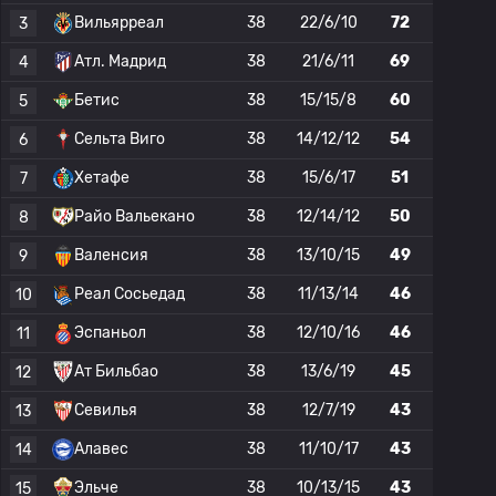
Вильярреал
38
22/6/10
72
3
Атл. Мадрид
38
21/6/11
69
4
Бетис
38
15/15/8
60
5
Сельта Виго
38
14/12/12
54
6
Хетафе
38
15/6/17
51
7
Райо Вальекано
38
12/14/12
50
8
Валенсия
38
13/10/15
49
9
Реал Сосьедад
38
11/13/14
46
10
Эспаньол
38
12/10/16
46
11
Ат Бильбао
38
13/6/19
45
12
Севилья
38
12/7/19
43
13
Алавес
38
11/10/17
43
14
Эльче
38
10/13/15
43
15