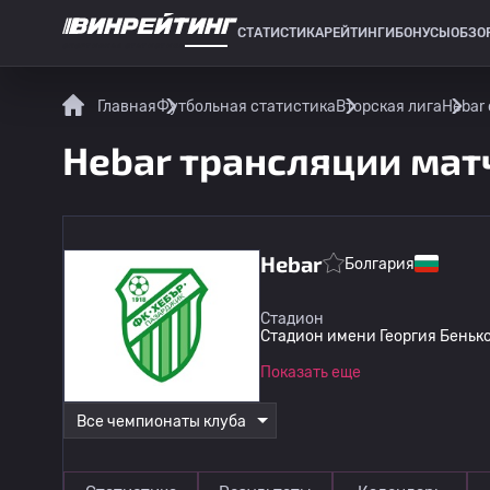
СТАТИСТИКА
РЕЙТИНГИ
БОНУСЫ
ОБЗО
СПОРТИВНАЯ СТАТИСТИКА
Главная
Футбольная статистика
Вторская лига
Hebar
Hebar трансляции мат
Hebar
Болгария
Стадион
Стадион имени Георгия Беньк
Показать еще
Все чемпионаты клуба