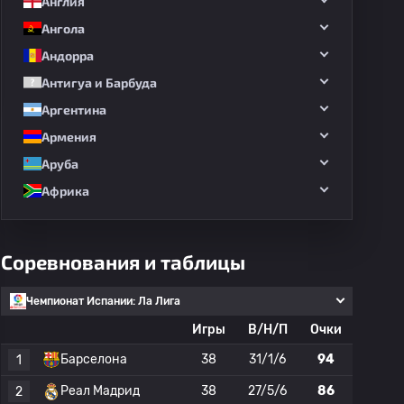
Англия
Ангола
Андорра
Антигуа и Барбуда
Аргентина
Армения
Аруба
Африка
Соревнования и таблицы
Чемпионат Испании: Ла Лига
Игры
В/Н/П
Очки
Барселона
38
31/1/6
94
1
Реал Мадрид
38
27/5/6
86
2