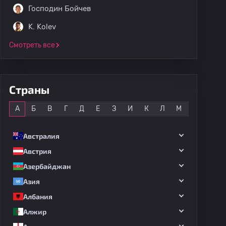
Господин Бойчев
K. Kolev
Смотреть все
Страны
Все
А
Б
В
Г
Д
Е
З
И
К
Л
М
Н
О
Австралия
Австрия
Азербайджан
Азия
Албания
Алжир