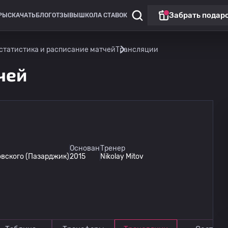
Забрать подар
РЫ
СКАЧАТЬ
БЛОГ
ОТЗЫВЫ
ШКОЛА СТАВОК
 статистика и расписание матчей
Трансляции
чей
Основан
Тренер
овского (Пазарджик)
2015
Nikolay Mitov