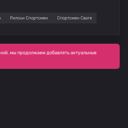
р
Рилски Спортсмен
Спортсмен Своге
ной, мы продолжаем добавлять актуальные