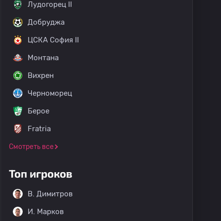
Лудогорец II
Добруджа
ЦСКА София II
Монтана
Вихрен
Черноморец
Берое
Fratria
Смотреть все
Топ игроков
B. Димитров
И. Марков