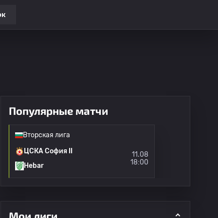
ок
Популярные матчи
Вторская лига
ЦСКА София II
11.08
18:00
Hebar
Мои лиги