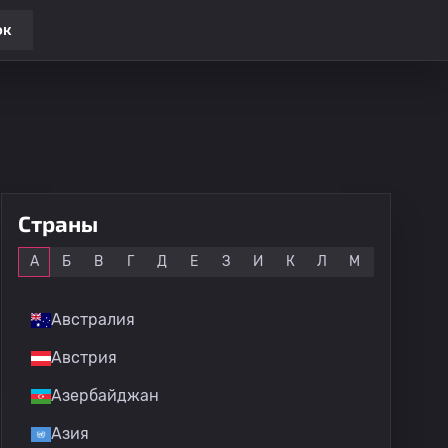
ок
Страны
Все
А
Б
В
Г
Д
Е
З
И
К
Л
М
Н
О
Австралия
Австрия
Азербайджан
Азия