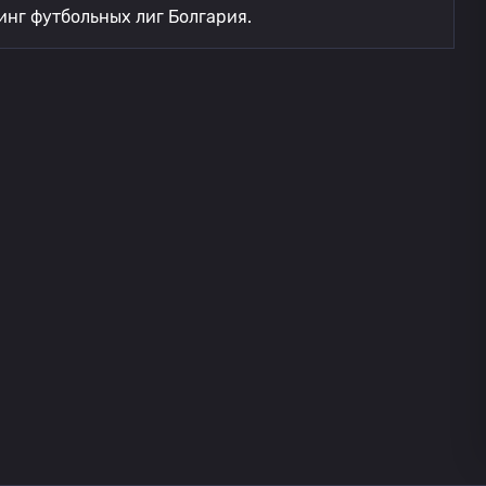
инг футбольных лиг Болгария.