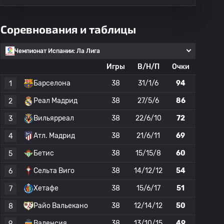
Соревнования и таблицы
Чемпионат Испании: Ла Лига
Игры
В/Н/П
Очки
Барселона
38
31/1/6
94
1
Реал Мадрид
38
27/5/6
86
2
Вильярреал
38
22/6/10
72
3
Атл. Мадрид
38
21/6/11
69
4
Бетис
38
15/15/8
60
5
Сельта Виго
38
14/12/12
54
6
Хетафе
38
15/6/17
51
7
Райо Вальекано
38
12/14/12
50
8
Валенсия
38
13/10/15
49
9