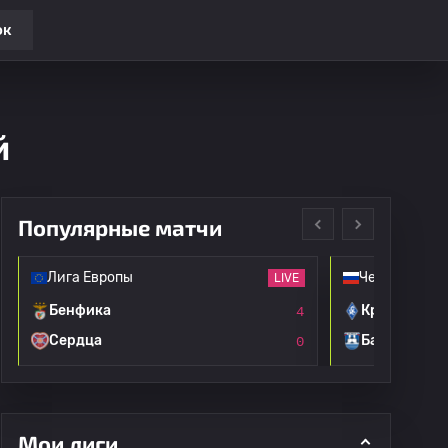
ок
й
Популярные матчи
Лига Европы
Чемпионат Р
LIVE
Бенфика
Крылья Сов
4
Сердца
Балтика
0
Мои лиги