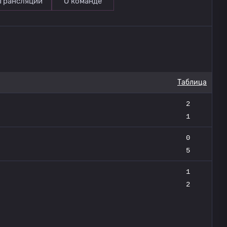
Трансляции
О команде
Таблица
2
1
0
5
1
2