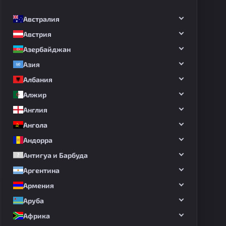
Австралия
Австрия
Азербайджан
Азия
Албания
Алжир
Англия
Ангола
Андорра
Антигуа и Барбуда
Аргентина
Армения
Аруба
Африка