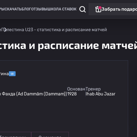
Забрать подар
РЫ
СКАЧАТЬ
БЛОГ
ОТЗЫВЫ
ШКОЛА СТАВОК
и
Палестина U23 - статистика и расписание матчей
стика и расписание матче
тина
Лига Европы
Основан
Тренер
н Фахда (Ad Dammām (Dammam))
1928
Ihab Abu Jazar
Иберия
11.08
19:00
Ларн