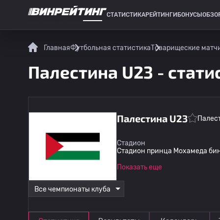
СТАТИСТИКА
РЕЙТИНГИ
БОНУСЫ
ОБЗО
СПОРТИВНАЯ СТАТИСТИКА
Главная
Футбольная статистика
Товарищеские матч
Палестина U23 - стати
Палестина U23
Палес
Стадион
Стадион принца Мохамеда би
Показать еще
Все чемпионаты клуба