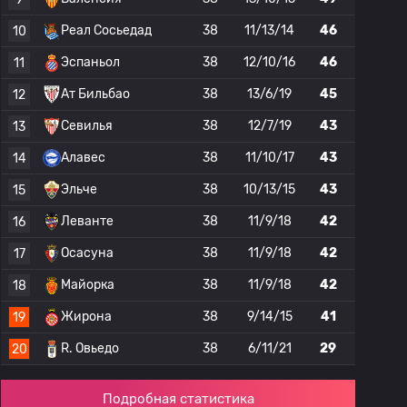
Реал Сосьедад
38
11/13/14
46
10
Эспаньол
38
12/10/16
46
11
Ат Бильбао
38
13/6/19
45
12
Севилья
38
12/7/19
43
13
Алавес
38
11/10/17
43
14
Эльче
38
10/13/15
43
15
Леванте
38
11/9/18
42
16
Осасуна
38
11/9/18
42
17
Майорка
38
11/9/18
42
18
Жирона
38
9/14/15
41
19
R. Овьедо
38
6/11/21
29
20
Подробная статистика