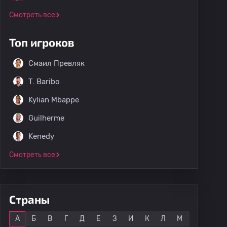
Смотреть все
Топ игроков
Смаил Превляк
T. Baribo
Kylian Mbappe
Guilherme
Kenedy
Смотреть все
Страны
Все
А
Б
В
Г
Д
Е
З
И
К
Л
М
Н
О