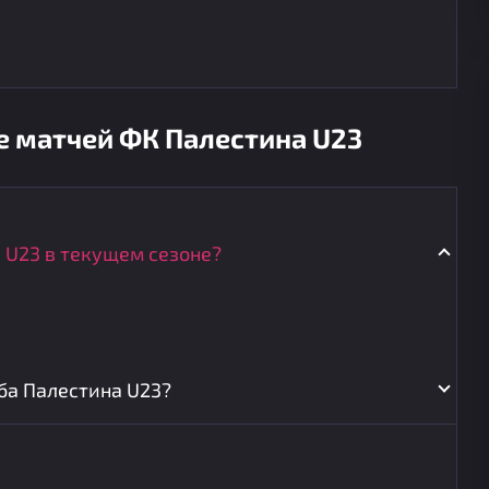
е матчей ФК Палестина U23
 U23 в текущем сезоне?
ба Палестина U23?