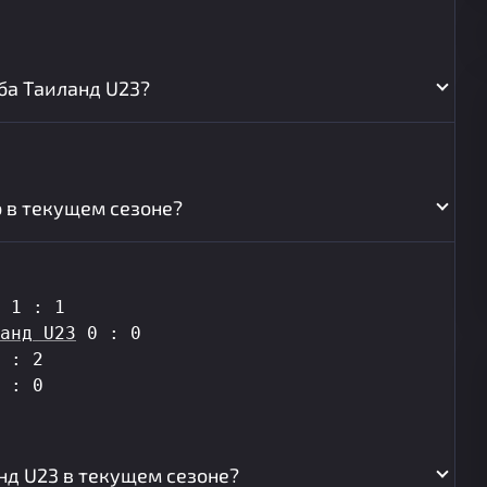
ба Таиланд U23?
ю в текущем сезоне?
 1 : 1
анд U23
 0 : 0
 : 2
 : 0
нд U23 в текущем сезоне?