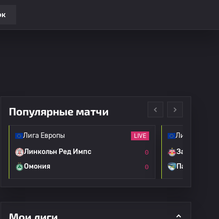
ок
Популярные матчи
Лига Европы
Лига Европы
LIVE
Линкольн Ред Импс
Зальцбург
0
Омония
Пафос
0
Мои лиги