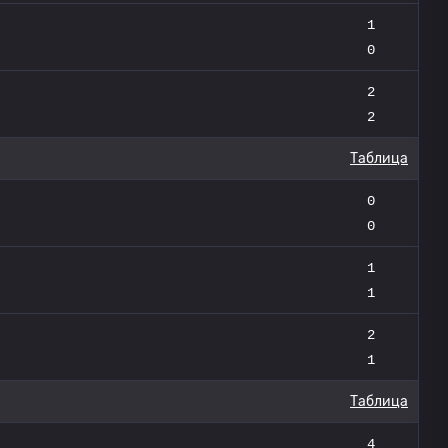
1
0
2
2
Таблица
0
0
1
1
2
1
Таблица
4