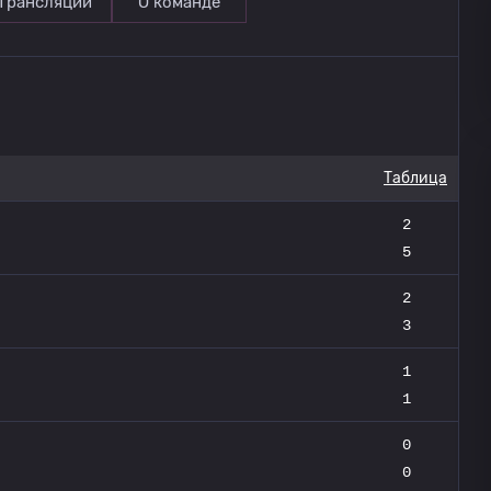
Трансляции
О команде
Таблица
2
5
2
3
1
1
0
0