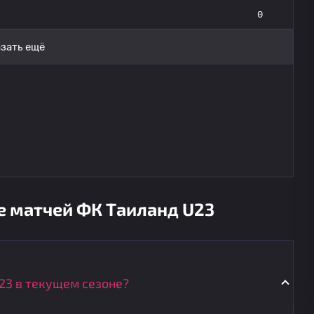
0
зать ещё
е матчей ФК Таиланд U23
23 в текущем сезоне?