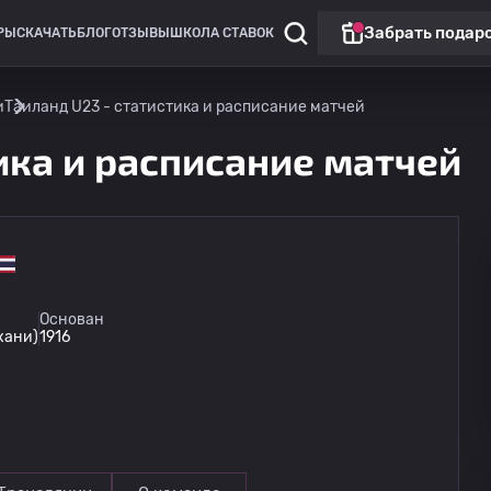
Забрать подар
РЫ
СКАЧАТЬ
БЛОГ
ОТЗЫВЫ
ШКОЛА СТАВОК
и
Таиланд U23 - статистика и расписание матчей
ика и расписание матчей
Чемпионат России: РПЛ
Топ матч
Основан
хани)
1916
ЦСКА Москва
08.08
20:30
ФК Ростов