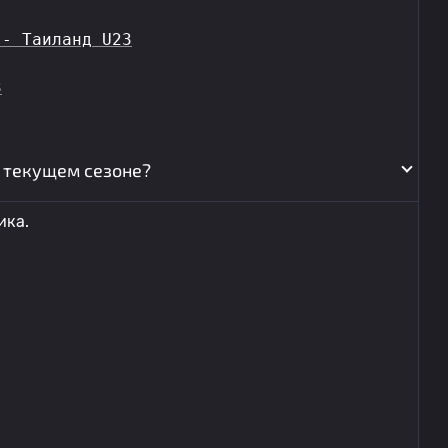
 - Таиланд U23
3
в текущем сезоне?
ика.