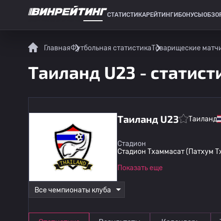
СТАТИСТИКА
РЕЙТИНГИ
БОНУСЫ
ОБЗО
СПОРТИВНАЯ СТАТИСТИКА
Главная
Футбольная статистика
Товарищеские матч
Таиланд U23 - статист
Таиланд U23
Таиланд
Стадион
Стадион Тхаммасат (Патхум Т
Показать еще
Все чемпионаты клуба