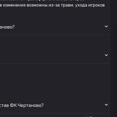
же изменения возможны из-за травм, ухода игроков
таново?
став ФК Чертаново?