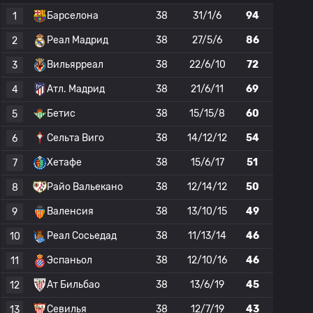
Барселона
38
31/1/6
94
1
Реал Мадрид
38
27/5/6
86
2
Вильярреал
38
22/6/10
72
3
Атл. Мадрид
38
21/6/11
69
4
Бетис
38
15/15/8
60
5
Сельта Виго
38
14/12/12
54
6
Хетафе
38
15/6/17
51
7
Райо Вальекано
38
12/14/12
50
8
Валенсия
38
13/10/15
49
9
Реал Сосьедад
38
11/13/14
46
10
Эспаньол
38
12/10/16
46
11
Ат Бильбао
38
13/6/19
45
12
Севилья
38
12/7/19
43
13