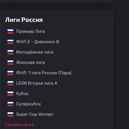
Лиги Россия
Премьер Лига
ФНЛ 2 - Дивизион B
Молодёжная лига
Женская лига
ФНЛ: 1 лига России (Пари)
LEON Вторая лига А
Кубок
Суперкубок
Super Cup Women
Смотреть все