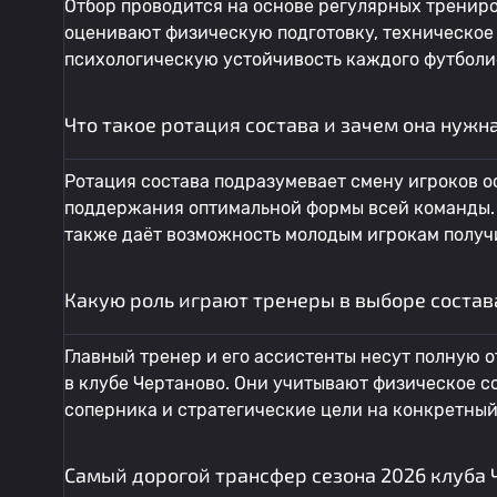
Отбор проводится на основе регулярных тренир
оценивают физическую подготовку, техническое 
психологическую устойчивость каждого футболи
Что такое ротация состава и зачем она нужн
Ротация состава подразумевает смену игроков о
поддержания оптимальной формы всей команды. Э
также даёт возможность молодым игрокам получи
Какую роль играют тренеры в выборе состав
Главный тренер и его ассистенты несут полную о
в клубе Чертаново. Они учитывают физическое с
соперника и стратегические цели на конкретный
Самый дорогой трансфер сезона 2026 клуба 