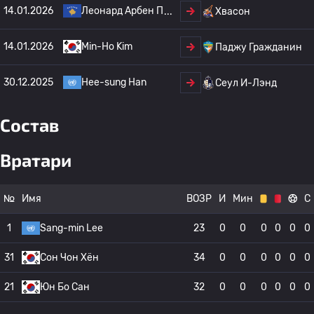
14.01.2026
Леонард Арбен П
Хвасон
14.01.2026
Min-Ho Kim
Паджу Гражданин
30.12.2025
Hee-sung Han
Сеул И-Лэнд
Состав
Вратари
№
Имя
ВОЗР
И
Мин
С
1
Sang-min Lee
23
0
0
0
0
0
0
31
Сон Чон Хён
34
0
0
0
0
0
0
21
Юн Бо Сан
32
0
0
0
0
0
0