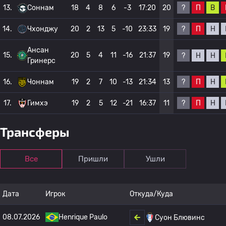
?
П
В
13.
Соннам
18
4
8
6
-3
17:20
20
?
П
Н
14.
Чхонджу
20
2
13
5
-10
23:33
19
Ансан
15.
20
5
4
11
-16
21:37
19
?
Н
Н
Гринерс
?
П
Н
16.
Чоннам
19
2
7
10
-13
21:34
13
?
П
Н
17.
Гимхэ
19
2
5
12
-21
16:37
11
Трансферы
Все
Пришли
Ушли
Дата
Игрок
Откуда/Куда
08.07.2026
Henrique Paulo
Суон Блювинс