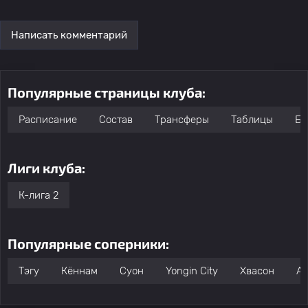
Написать комментарий
Популярные страницы клуба:
Расписание
Состав
Трансферы
Таблицы
Бо
Лиги клуба:
К-лига 2
Популярные соперники:
Тэгу
Кённам
Суон
Yongin City
Хвасон
As