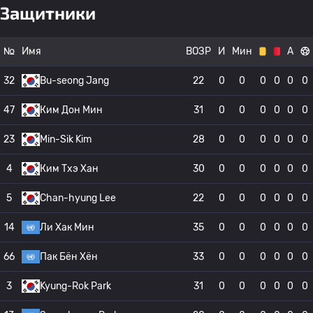
Защитники
№
Имя
ВОЗР
И
Мин
А
32
Bu-seong Jang
22
0
0
0
0
0
0
47
Ким Дон Мин
31
0
0
0
0
0
0
23
Min-Sik Kim
28
0
0
0
0
0
0
4
Ким Тхэ Хан
30
0
0
0
0
0
0
5
Chan-hyung Lee
22
0
0
0
0
0
0
14
Ли Хак Мин
35
0
0
0
0
0
0
66
Пак Бён Хён
33
0
0
0
0
0
0
3
Kyung-Rok Park
31
0
0
0
0
0
0