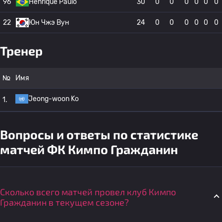
96
Henrique Paulo
30
0
0
0
0
0
0
22
Юн Чжэ Вун
24
0
0
0
0
0
0
Тренер
№
Имя
Jeong-woon Ko
1.
Вопросы и ответы по статистике
матчей ФК Кимпо Гражданин
Сколько всего матчей провел клуб Кимпо
Гражданин в текущем сезоне?