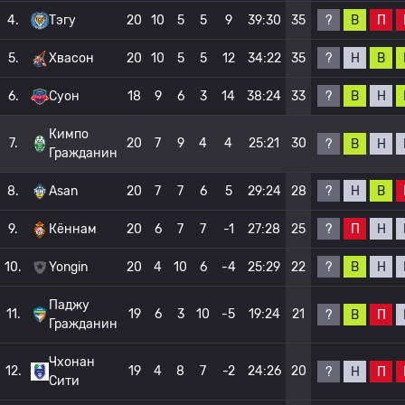
?
В
П
4.
Тэгу
20
10
5
5
9
39:30
35
?
Н
В
5.
Хвасон
20
10
5
5
12
34:22
35
?
В
Н
6.
Суон
18
9
6
3
14
38:24
33
Кимпо
7.
20
7
9
4
4
25:21
30
?
В
Н
Гражданин
?
Н
В
8.
Asan
20
7
7
6
5
29:24
28
?
П
Н
9.
Кённам
20
6
7
7
-1
27:28
25
?
В
Н
10.
Yongin
20
4
10
6
-4
25:29
22
Паджу
11.
19
6
3
10
-5
19:24
21
?
В
П
Гражданин
Чхонан
12.
19
4
8
7
-2
24:26
20
?
Н
П
Сити