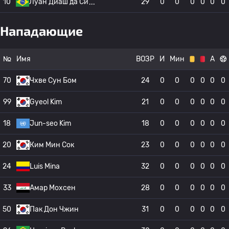
10
Луан Диаш да Си
29
0
0
0
0
0
0
Нападающие
№
Имя
ВОЗР
И
Мин
А
70
Чхве Сун Бом
24
0
0
0
0
0
0
99
Gyeol Kim
21
0
0
0
0
0
0
18
Jun-seo Kim
18
0
0
0
0
0
0
20
Ким Мин Сок
23
0
0
0
0
0
0
24
Luis Mina
32
0
0
0
0
0
0
33
Амар Мохсен
28
0
0
0
0
0
0
50
Пак Дон Чжин
31
0
0
0
0
0
0