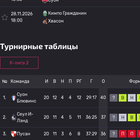
Суон
Кимпо Гражданин
28.11.2026
18:00
Хвасон
Турнирные таблицы
К-лига 2
№
Команда
И
В
Н
П
РГ
Г
О
Фор
Суон
1.
20
12
4
4
12
29:17
40
?
В
Н
Блювинс
Сеул И-
2.
20
11
4
5
11
36:25
37
?
Н
В
Лэнд
?
П
П
3.
Пусан
20
11
3
6
8
37:29
36