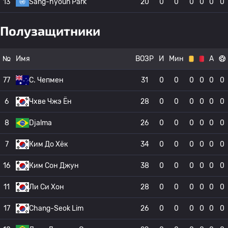
13
Sang-hyoun Park
20
0
0
0
0
0
0
Полузащитники
№
Имя
ВОЗР
И
Мин
А
77
C. Чепмен
31
0
0
0
0
0
0
6
Чхве Чжэ Ён
28
0
0
0
0
0
0
8
Djalma
26
0
0
0
0
0
0
7
Ким До Хёк
34
0
0
0
0
0
0
16
Ким Сон Джун
38
0
0
0
0
0
0
11
Ли Си Хон
28
0
0
0
0
0
0
17
Chang-Seok Lim
26
0
0
0
0
0
0