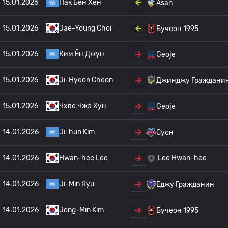
15.01.2026
Пак Бён Хён
Asan
15.01.2026
Jae-Young Choi
Бучеон 1995
15.01.2026
Ким Ён Джун
Geoje
15.01.2026
Ji-Hyeon Cheon
Джинджу Граждани
15.01.2026
Чхве Чжэ Хун
Geoje
14.01.2026
Ji-hun Kim
Суон
14.01.2026
Hwan-hee Lee
Lee Hwan-hee
14.01.2026
Ji-Min Ryu
Ёджу Гражданин
14.01.2026
Jong-Min Kim
Бучеон 1995