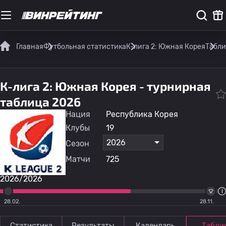
Главная
Футбольная статистика
К-лига 2: Южная Корея
Табл
К-лига 2: Южная Корея - турнирная
таблица 2026
Нация
Республика Корея
Клубы
19
2026
Сезон
Матчи
725
2026/2026
28.02.
28.11.
Статистика
Результаты
Календарь
Табли