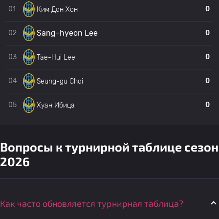
01
0
Ким Дон Хон
Sang-hyeon Lee
02
0
03
0
Tae-Hui Lee
04
0
Seung-gu Choi
05
0
Хуан Ибица
Вопросы к турнирной таблице сезон
2026
Как часто обновляется турнирная таблица?