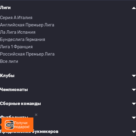
Лиги
Серия A Италия
Английская Премьер Лига
Ла Лига Испания
Бундеслига Германия
Лига 1 Франция
Российская Премьер Лига
Все лиги
Клубы
Чемпионаты
Сборные команды
Футболисты
Получи
подарок!
Предложения букмекеров