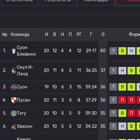
№
Команда
И
В
Н
П
РГ
Г
О
Фор
Суон
1.
20
12
4
4
12
29:17
40
?
В
Н
Блювинс
Сеул И-
2.
20
11
4
5
11
36:25
37
?
Н
В
Лэнд
?
В
В
3.
Суон
19
10
6
3
15
39:24
36
?
П
П
4.
Пусан
20
11
3
6
8
37:29
36
?
В
П
5.
Тэгу
20
10
5
5
9
39:30
35
?
Н
В
6.
Хвасон
20
10
5
5
12
34:22
35
Кимпо