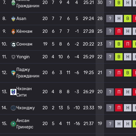
7.
20
7
9
4
4
25:21
30
?
В
Н
Гражданин
?
Н
В
8.
Asan
20
7
7
6
5
29:24
28
?
П
Н
9.
Кённам
20
6
7
7
-1
27:28
25
?
В
П
10.
Соннам
19
5
8
6
-2
20:22
23
?
В
Н
11.
Yongin
20
4
10
6
-4
25:29
22
Паджу
12.
20
6
3
11
-6
19:25
21
?
П
В
Гражданин
Чхонан
13.
20
4
8
8
-3
26:29
20
?
П
Н
Сити
?
П
Н
14.
Чхонджу
20
2
13
5
-10
23:33
19
Ансан
15.
20
5
4
11
-16
21:37
19
?
Н
Н
Гринерс