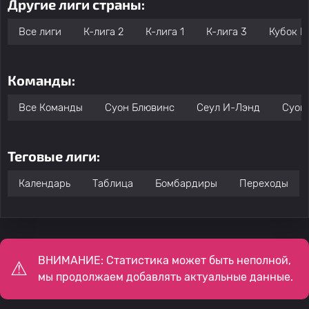
Другие лиги страны:
Все лиги
К-лига 2
К-лига 1
К-лига 3
Кубок К
Команды:
Все Команды
Суон Блювинс
Сеул И-Лэнд
Суон
Теговые лиги:
Календарь
Таблица
Бомбардиры
Переходы
ВНИМАНИЕ: Статистика может быть неполной,
мы продолжаем добавлять актуальные данные.