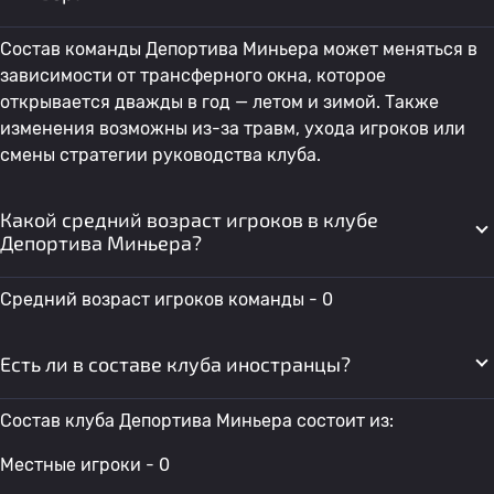
Состав команды Депортива Миньера может меняться в
зависимости от трансферного окна, которое
открывается дважды в год — летом и зимой. Также
изменения возможны из-за травм, ухода игроков или
смены стратегии руководства клуба.
Какой средний возраст игроков в клубе
Депортива Миньера?
Средний возраст игроков команды - 0
Есть ли в составе клуба иностранцы?
Состав клуба Депортива Миньера состоит из:
Местные игроки - 0