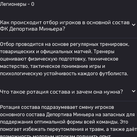
Легионеры - 0
Как происходит отбор игроков в основной состав
ФК Депортива Миньера?
Отбор проводится на основе регулярных тренировок,
товарищеских и официальных матчей. Тренеры
оценивают физическую подготовку, техническое
мастерство, тактическое понимание игры и
психологическую устойчивость каждого футболиста.
Что такое ротация состава и зачем она нужна?
Ротация состава подразумевает смену игроков
основного состава Депортива Миньера на запасных для
поддержания оптимальной формы всей команды. Это
помогает избежать переутомления и травм, а также даёт
возможность молодым игрокам получить опыт.