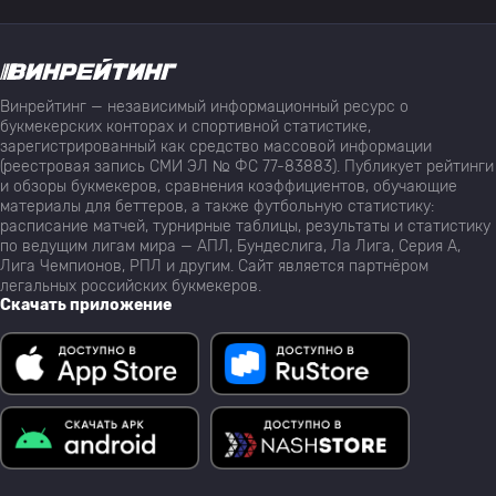
Винрейтинг — независимый информационный ресурс о
букмекерских конторах и спортивной статистике,
зарегистрированный как средство массовой информации
(реестровая запись СМИ ЭЛ № ФС 77-83883). Публикует рейтинги
и обзоры букмекеров, сравнения коэффициентов, обучающие
материалы для беттеров, а также футбольную статистику:
расписание матчей, турнирные таблицы, результаты и статистику
по ведущим лигам мира — АПЛ, Бундеслига, Ла Лига, Серия А,
Лига Чемпионов, РПЛ и другим. Сайт является партнёром
легальных российских букмекеров.
Скачать приложение