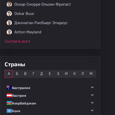
Оскар Снорре Ольсен Фригаст
Oskar Buur
Джонатан Рисбьерг Эгидиус
Anton Mayland
Смотреть все
Страны
Все
А
Б
В
Г
Д
Е
З
И
К
Л
М
Н
О
Австралия
Австрия
Азербайджан
Азия