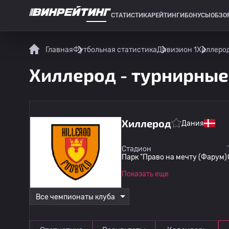
СТАТИСТИКА
РЕЙТИНГИ
БОНУСЫ
ОБЗО
СПОРТИВНАЯ СТАТИСТИКА
Главная
Футбольная статистика
Дивизион 1
Хиллерод
Хиллерод - турнирные
Хиллерод
Дания
Стадион
Парк "Право на мечту (Фарум)
Показать еще
Все чемпионаты клуба