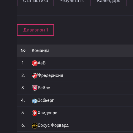
Статистика
Результаты
Календарь
Дивизион 1
№
Команда
1.
AaB
2.
Фредерисия
3.
Вейле
4.
Эсбьерг
5.
Хвидовре
6.
Орхус Форвард