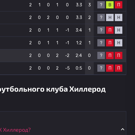
?
В
П
2
1
0
1
0
3:3
3
?
Н
Н
2
0
2
0
0
3:3
2
?
П
Н
2
0
1
1
-1
3:4
1
?
П
Н
2
0
1
1
-1
1:2
1
?
П
П
2
0
0
2
-2
2:4
0
?
П
П
2
0
0
2
-5
0:5
0
футбольного клуба Хиллерод
К Хиллерод?