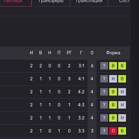
Таблица
Трансферы
Трансляции
Состав
И
В
Н
П
РГ
Г
О
Форма
?
В
В
2
2
0
0
2
3:1
6
?
Н
В
2
1
1
0
3
4:1
4
?
В
Н
2
1
1
0
2
4:2
4
?
В
Н
2
1
1
0
1
4:3
4
?
В
Н
2
1
1
0
1
3:2
4
?
П
В
2
1
0
1
0
3:3
3