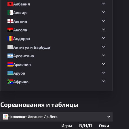
Албания
Алжир
Англия
Ангола
Андорра
Антигуа и Барбуда
Аргентина
Армения
Аруба
Африка
Соревнования и таблицы
Чемпионат Испании: Ла Лига
Игры
В/Н/П
Очки