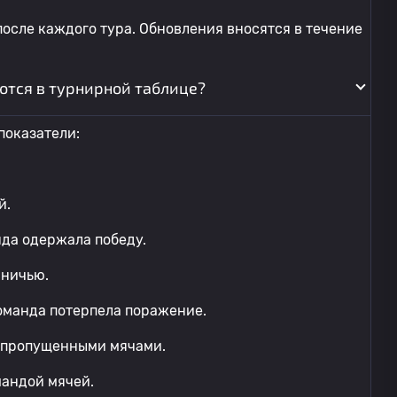
осле каждого тура. Обновления вносятся в течение
ются в турнирной таблице?
показатели:
й.
нда одержала победу.
вничью.
команда потерпела поражение.
и пропущенными мячами.
мандой мячей.