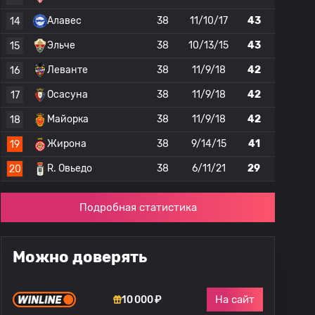
Алавес
38
11/10/17
43
14
Эльче
38
10/13/15
43
15
Леванте
38
11/9/18
42
16
Осасуна
38
11/9/18
42
17
Майорка
38
11/9/18
42
18
Жирона
38
9/14/15
41
19
R. Овьедо
38
6/11/21
29
20
Подробная статистика
Можно доверять
На сайт
10 000 ₽