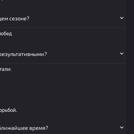
щем сезоне?
побед
результативными?
тали:
орьбой.
 ближайшее время?