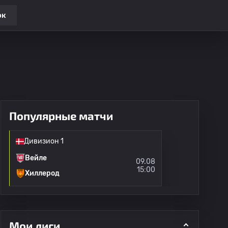
ок
Популярные матчи
Дивизион 1
Вейле
09.08
15:00
Хиллерод
Мои лиги