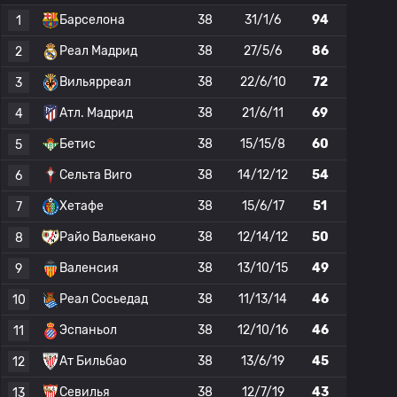
Барселона
38
31/1/6
94
1
Реал Мадрид
38
27/5/6
86
2
Вильярреал
38
22/6/10
72
3
Атл. Мадрид
38
21/6/11
69
4
Бетис
38
15/15/8
60
5
Сельта Виго
38
14/12/12
54
6
Хетафе
38
15/6/17
51
7
Райо Вальекано
38
12/14/12
50
8
Валенсия
38
13/10/15
49
9
Реал Сосьедад
38
11/13/14
46
10
Эспаньол
38
12/10/16
46
11
Ат Бильбао
38
13/6/19
45
12
Севилья
38
12/7/19
43
13