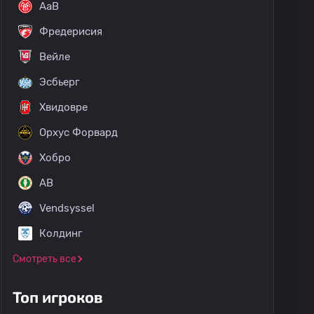
AaB
Фредерисия
Вейле
Эсбьерг
Хвидовре
Орхус Форвард
Хобро
AB
Vendsyssel
Колдинг
Смотреть все
Топ игроков