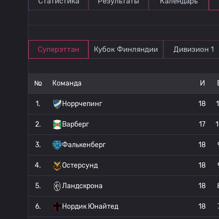
Статистика
Результаты
Календарь
Суперэттан
Кубок Финляндии
Дивизион 1
№
Команда
И
1.
Норрчепинг
18
2.
Варберг
17
3.
Фалькенберг
18
4.
Остерсунд
18
5.
Ландскрона
18
6.
Нордик Юнайтед
18