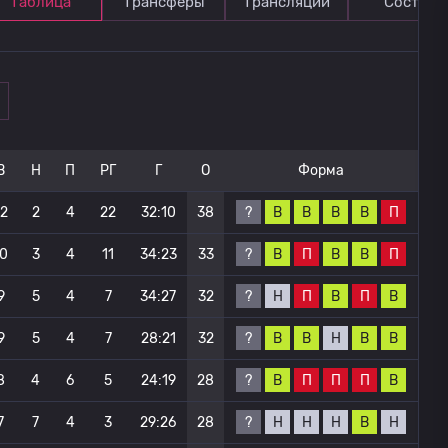
Таблица
Трансферы
Трансляции
Состав
В
Н
П
РГ
Г
О
Форма
?
В
В
В
В
П
12
2
4
22
32:10
38
?
В
П
В
В
П
10
3
4
11
34:23
33
?
Н
П
В
П
В
9
5
4
7
34:27
32
?
В
В
Н
В
В
9
5
4
7
28:21
32
?
В
П
П
П
В
8
4
6
5
24:19
28
?
Н
Н
Н
В
Н
7
7
4
3
29:26
28