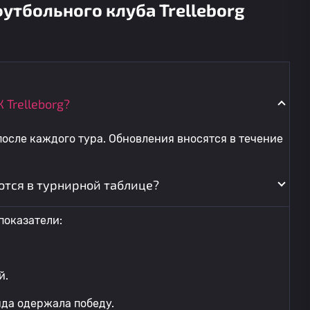
утбольного клуба Trelleborg
 Trelleborg?
осле каждого тура. Обновления вносятся в течение
ются в турнирной таблице?
показатели:
й.
нда одержала победу.