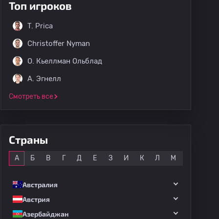
Топ игроков
T. Prica
Christoffer Nyman
O. Кьеллман Ольблад
A. Эгнелл
Смотреть все
Страны
Все
А
Б
В
Г
Д
Е
З
И
К
Л
М
Н
О
Австралия
Австрия
Азербайджан