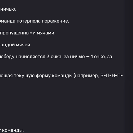
вничью.
команда потерпела поражение.
и пропущенными мячами.
мандой мячей.
обеду начисляется 3 очка, за ничью — 1 очко, за
ающая текущую форму команды (например, В-П-Н-П-
у команды.