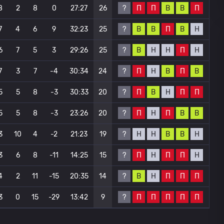
?
П
П
В
В
П
8
2
8
0
27:27
26
?
В
В
П
В
Н
7
4
6
9
32:23
25
?
В
Н
Н
П
Н
6
7
5
3
29:26
25
?
П
Н
В
П
В
7
3
7
-4
30:34
24
?
П
В
Н
П
П
5
5
8
-3
30:33
20
?
П
Н
П
В
В
5
5
8
-3
23:26
20
?
Н
Н
В
В
Н
3
10
4
-2
21:23
19
?
П
Н
П
П
Н
3
6
8
-11
14:25
15
?
В
Н
П
П
П
4
2
11
-15
20:35
14
?
П
П
П
П
П
3
0
15
-29
13:42
9