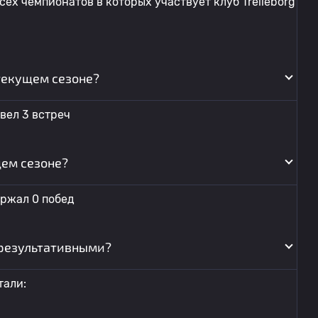
ех чемпионатов в которых участвует клуб Trelleborg
 текущем сезоне?
вел 3 встреч
щем сезоне?
ержал 0 побед
результативными?
тали: