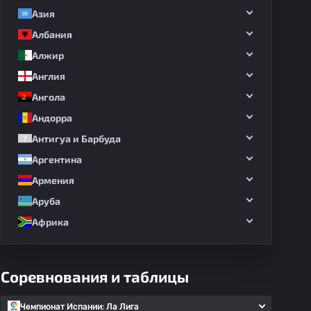
Азия
Албания
Алжир
Англия
Ангола
Андорра
Антигуа и Барбуда
Аргентина
Армения
Аруба
Африка
Соревнования и таблицы
Чемпионат Испании: Ла Лига