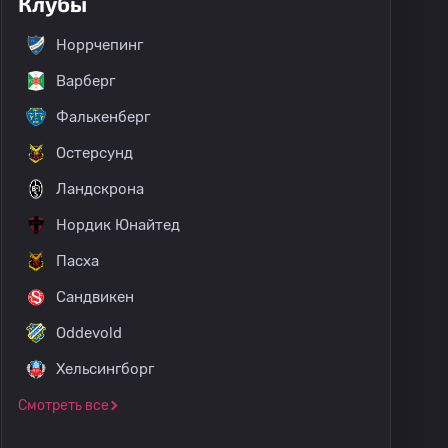
Клубы
Норрчепинг
Варберг
Фалькенберг
Остерсунд
Ландскрона
Нордик Юнайтед
Пасха
Сандвикен
Oddevold
Хельсингборг
Смотреть все