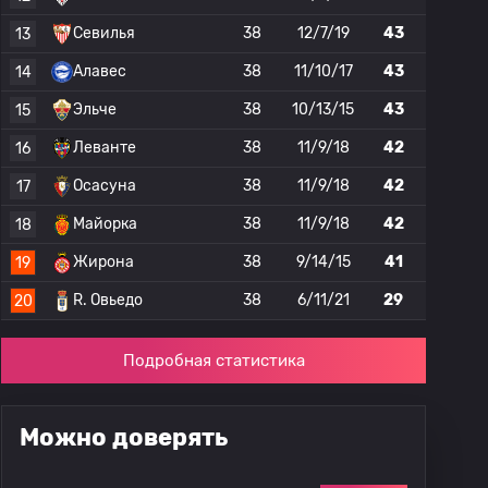
Севилья
38
12/7/19
43
13
Алавес
38
11/10/17
43
14
Эльче
38
10/13/15
43
15
Леванте
38
11/9/18
42
16
Осасуна
38
11/9/18
42
17
Майорка
38
11/9/18
42
18
Жирона
38
9/14/15
41
19
R. Овьедо
38
6/11/21
29
20
Подробная статистика
Можно доверять