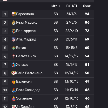
Игры
В/Н/П
Очки
Барселона
38
31/1/6
94
1
Реал Мадрид
38
27/5/6
86
2
Вильярреал
38
22/6/10
72
3
Атл. Мадрид
38
21/6/11
69
4
Бетис
38
15/15/8
60
5
Сельта Виго
38
14/12/12
54
6
Хетафе
38
15/6/17
51
7
Райо Вальекано
38
12/14/12
50
8
Валенсия
38
13/10/15
49
9
Реал Сосьедад
38
11/13/14
46
10
Эспаньол
38
12/10/16
46
11
Ат Бильбао
38
13/6/19
45
12