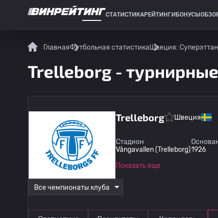
СТАТИСТИКА
РЕЙТИНГИ
БОНУСЫ
ОБЗО
СПОРТИВНАЯ СТАТИСТИКА
Главная
Футбольная статистика
Швеция: Суперэтта
Trelleborg - турнирны
Trelleborg
Швеция
Стадион
Основа
Vångavallen (Trelleborg)
1926
Показать еще
Все чемпионаты клуба