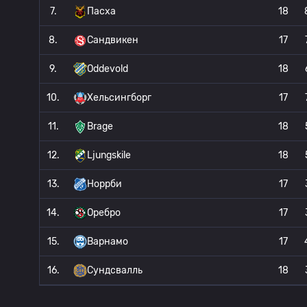
7.
Пасха
18
8.
Сандвикен
17
9.
Oddevold
18
10.
Хельсингборг
17
11.
Brage
18
12.
Ljungskile
18
13.
Норрби
17
14.
Оребро
17
15.
Варнамо
17
16.
Сундсвалль
18