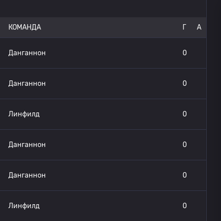
КОМАНДА
Г
A
Данганнон
0
Данганнон
0
Линфилд
0
Данганнон
0
Данганнон
0
Линфилд
0