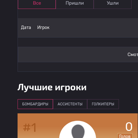
Все
Пришли
Ушли
14
Mal Smith
15
D. Маккалоу
Дата
Игрок
16
K. Диллон
Смот
17
Jon Graham
18
Shea Gordon
Лучшие игроки
19
Sean Brown
БОМБАРДИРЫ
АССИСТЕНТЫ
ГОЛКИПЕРЫ
Шейка Далейха Скотт
0
0
#1
20
Ричардсон
в
Голов