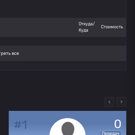
Данганнон
0
Линфилд
Откуда/
0
Стоимость
Куда
Данганнон
0
реть все
Линфилд
0
Данганнон
0
Линфилд
0
0
#1
Данганнон
0
Передач