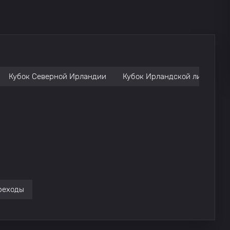
Линфилд
0
Данганнон
0
Линфилд
0
Кубок Северной Ирландии
Кубок Ирландской лиги
Ч
Данганнон
0
Линфилд
0
Данганнон
0
реходы
Линфилд
0
Данганнон
0