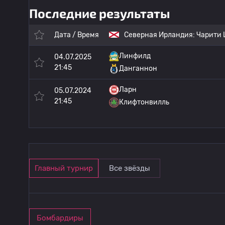
Последние результаты
Дата / Время
Северная Ирландия:
Чарити
Линфилд
04.07.2025
21:45
Данганнон
Ларн
05.07.2024
21:45
Клифтонвилль
Главный турнир
Все звёзды
Бомбардиры