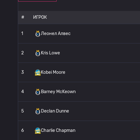
#
ИГРОК
1
Леонел Алвес
2
Kris Lowe
3
Kobei Moore
4
Barney McKeown
5
Declan Dunne
6
Charlie Chapman