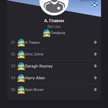
Линфилд
0
А. Главин
Линфилд
0
Вратарь
Линфилд
Линфилд
0
01
0
А. Главин
Данганнон
0
02
0
Chris Johns
Линфилд
0
Daragh Rooney
03
0
Harry Allen
04
0
Данганнон
0
05
0
Sean Brown
Данганнон
0